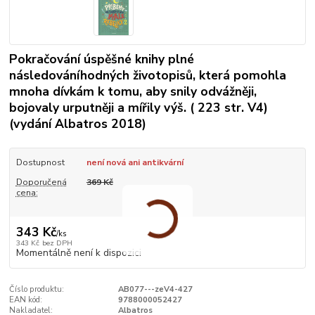
Pokračování úspěšné knihy plné
následováníhodných životopisů, která pomohla
mnoha dívkám k tomu, aby snily odvážněji,
bojovaly urputněji a mířily výš. ( 223 str. V4)
(vydání Albatros 2018)
Dostupnost
není nová ani antikvární
Doporučená
369 Kč
cena:
343 Kč
/
ks
343 Kč
bez DPH
Momentálně není k dispozici
Číslo produktu:
AB077---zeV4-427
EAN kód:
9788000052427
Nakladatel:
Albatros