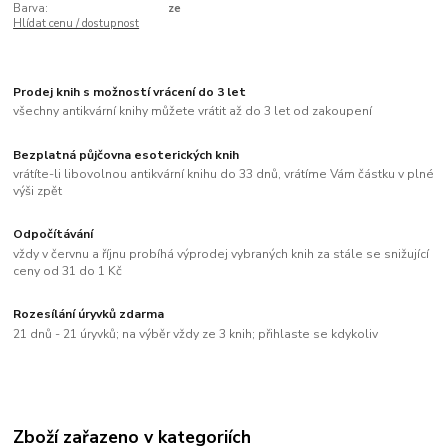
Barva:
ze
Hlídat cenu / dostupnost
Prodej knih s možností vrácení do 3 let
všechny antikvární knihy můžete vrátit až do 3 let od zakoupení
Bezplatná půjčovna esoterických knih
vrátíte-li libovolnou antikvární knihu do 33 dnů, vrátíme Vám částku v plné
výši zpět
Odpočítávání
vždy v červnu a říjnu probíhá výprodej vybraných knih za stále se snižující
ceny od 31 do 1 Kč
Rozesílání úryvků zdarma
21 dnů - 21 úryvků; na výběr vždy ze 3 knih; přihlaste se kdykoliv
Zboží zařazeno v kategoriích