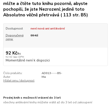
mlčte a čtěte tuto knihu pozorně, abyste
pochopili, že jste Nezrození; jedině toto
Absolutno věčně přetrvává ( 113 str. B5)
Dostupnost
není nová ani antikvární
Doporučená
99 Kč
cena:
92 Kč
/
ks
92 Kč
bez DPH
Momentálně není k dispozici
Číslo produktu:
AD013-----B5-
Autor:
Ma
Hlídat cenu / dostupnost
Prodej knih s možností vrácení do 3 let
všechny antikvární knihy můžete vrátit až do 3 let od zakoupení