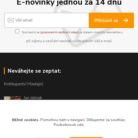
E-novinky jednou za 14 dnů
Přihlásit se
Souhlasím se
zpracováním osobních údajů
za účelem rozesílky newsletteru.
při zájmu o zasílání novinek vložte prosím Váš e-mail
Neváhejte se zeptat:
Knihkupectví Hledající
Jan Jelínek
220 873 250
Po-Pá 10-18, ve středu do 20 hodin
Běžné cookies.
Pomohou nám v navigaci. Děkujeme za souhlas.
info@hledajici.cz
Podrobnosti
zde
.