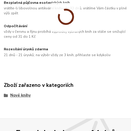
Bezplatná půjčovna esoterických knih
vrátíte-li libovolnou antikvární knihu do 33 dnů, vrátíme Vám částku v plné
výši zpět
Odpočítávání
vždy v červnu a říjnu probíhá výprodej vybraných knih za stále se snižující
ceny od 31 do 1 Kč
Rozesílání úryvků zdarma
21 dnů - 21 úryvků; na výběr vždy ze 3 knih; přihlaste se kdykoliv
Zboží zařazeno v kategoriích
Nové knihy