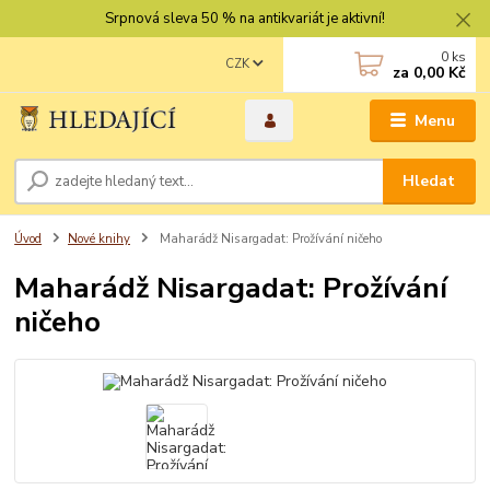
Srpnová sleva 50 % na antikvariát je aktivní!
0
ks
CZK
za
0,00 Kč
Menu
Hledat
Úvod
Nové knihy
Maharádž Nisargadat: Prožívání ničeho
Maharádž Nisargadat: Prožívání
ničeho