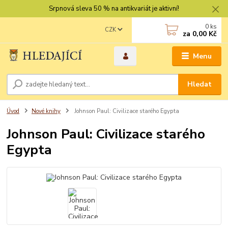
Srpnová sleva 50 % na antikvariát je aktivní!
0
ks
CZK
za
0,00 Kč
Menu
Hledat
Úvod
Nové knihy
Johnson Paul: Civilizace starého Egypta
Johnson Paul: Civilizace starého
Egypta