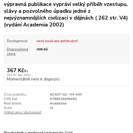
výpravná publikace vypráví velký příběh vzestupu,
slávy a pozvolného úpadku jedné z
nejvýznamnějších civilizací v dějinách ( 262 str. V4)
(vydání Academia 2002)
Dostupnost
není nová ani antikvární
Doporučená
395 Kč
cena:
367 Kč
/
ks
367 Kč
bez DPH
Momentálně není k dispozici
Číslo produktu:
AC037-G1--V4-494
EAN kód:
9788020009494
Nakladatel:
Academia
Autor:
Jo
Hlídat cenu / dostupnost
Prodej knih s možností vrácení do 3 let