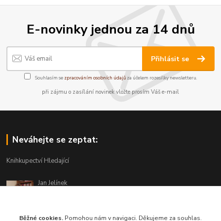
E-novinky jednou za 14 dnů
Přihlásit se
Souhlasím se
zpracováním osobních údajů
za účelem rozesílky newsletteru.
při zájmu o zasílání novinek vložte prosím Váš e-mail
Neváhejte se zeptat:
Knihkupectví Hledající
Jan Jelínek
220 873 250
Po-Pá 10-18, ve středu do 20 hodin
Běžné cookies.
Pomohou nám v navigaci. Děkujeme za souhlas.