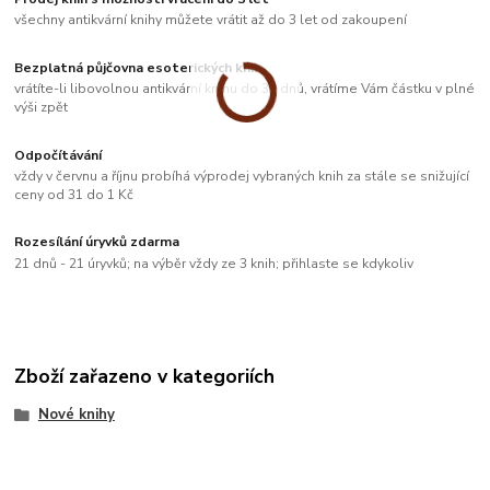
všechny antikvární knihy můžete vrátit až do 3 let od zakoupení
Bezplatná půjčovna esoterických knih
vrátíte-li libovolnou antikvární knihu do 33 dnů, vrátíme Vám částku v plné
výši zpět
Odpočítávání
vždy v červnu a říjnu probíhá výprodej vybraných knih za stále se snižující
ceny od 31 do 1 Kč
Rozesílání úryvků zdarma
21 dnů - 21 úryvků; na výběr vždy ze 3 knih; přihlaste se kdykoliv
Zboží zařazeno v kategoriích
Nové knihy