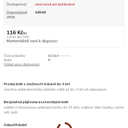
Dostupnost
není nová ani antikvární
Doporučená
125 Kč
cena:
116 Kč
/
ks
116 Kč
bez DPH
Momentálně není k dispozici
Číslo produktu:
AC014--------
Autor:
Fi
Hlídat cenu / dostupnost
Prodej knih s možností vrácení do 3 let
všechny antikvární knihy můžete vrátit až do 3 let od zakoupení
Bezplatná půjčovna esoterických knih
vrátíte-li libovolnou antikvární knihu do 33 dnů, vrátíme Vám částku v plné
výši zpět
Odpočítávání