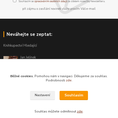
Souhlasím se
zpracováním osobních údajů
za účelem rozesílky newsletteru.
při zájmu o zasílání novinek vložte prosím Váš e-mail
Neváhejte se zeptat:
Knihkupectví Hledající
Jan Jelínek
220 873 250
Po-Pá 10-18, ve středu do 20 hodin
Běžné cookies.
Pomohou nám v navigaci. Děkujeme za souhlas.
info@hledajici.cz
Podrobnosti
zde
.
Souhlasím
Nastavení
Souhlas můžete odmítnout
zde
.
Vytvořeno na
Eshop-rychle.cz