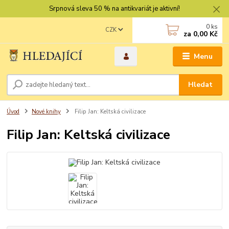
Srpnová sleva 50 % na antikvariát je aktivní!
0
ks
CZK
za
0,00 Kč
Menu
Hledat
Úvod
Nové knihy
Filip Jan: Keltská civilizace
Filip Jan: Keltská civilizace