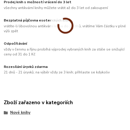
Prodej knih s možností vrácení do 3 let
všechny antikvární knihy můžete vrátit až do 3 let od zakoupení
Bezplatná půjčovna esoterických knih
vrátíte-li libovolnou antikvární knihu do 33 dnů, vrátíme Vám částku v plné
výši zpět
Odpočítávání
vždy v červnu a říjnu probíhá výprodej vybraných knih za stále se snižující
ceny od 31 do 1 Kč
Rozesílání úryvků zdarma
21 dnů - 21 úryvků; na výběr vždy ze 3 knih; přihlaste se kdykoliv
Zboží zařazeno v kategoriích
Nové knihy