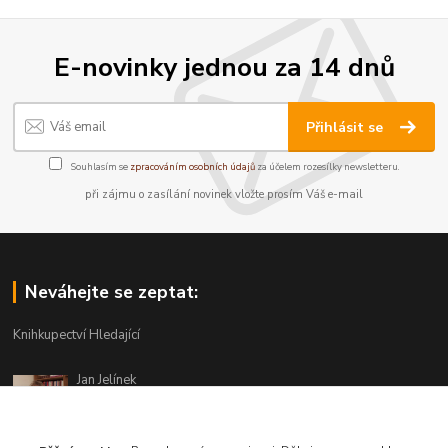
E-novinky jednou za 14 dnů
Přihlásit se
Souhlasím se
zpracováním osobních údajů
za účelem rozesílky newsletteru.
při zájmu o zasílání novinek vložte prosím Váš e-mail
Neváhejte se zeptat:
Knihkupectví Hledající
Jan Jelínek
220 873 250
Po-Pá 10-18, ve středu do 20 hodin