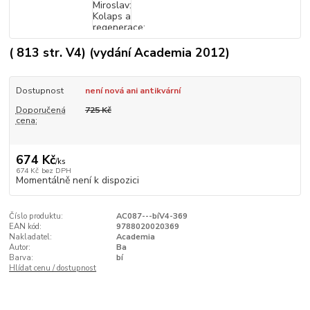
( 813 str. V4) (vydání Academia 2012)
Dostupnost
není nová ani antikvární
Doporučená
725 Kč
cena:
674 Kč
/
ks
674 Kč
bez DPH
Momentálně není k dispozici
Číslo produktu:
AC087---bíV4-369
EAN kód:
9788020020369
Nakladatel:
Academia
Autor:
Ba
Barva:
bí
Hlídat cenu / dostupnost