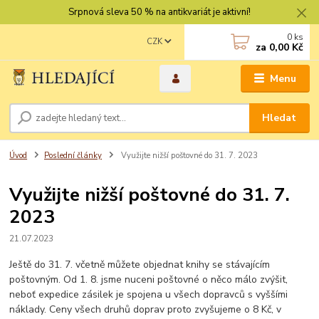
Srpnová sleva 50 % na antikvariát je aktivní!
0
ks
CZK
za
0,00 Kč
Menu
Hledat
Úvod
Poslední články
Využijte nižší poštovné do 31. 7. 2023
Využijte nižší poštovné do 31. 7.
2023
21.07.2023
Ještě do 31. 7. včetně můžete objednat knihy se stávajícím
poštovným. Od 1. 8. jsme nuceni poštovné o něco málo zvýšit,
neboť expedice zásilek je spojena u všech dopravců s vyššími
náklady. Ceny všech druhů doprav proto zvyšujeme o 8 Kč, v