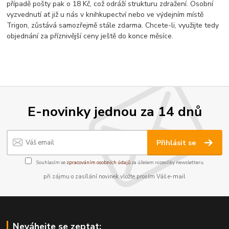
případě pošty pak o 18 Kč, což odráží strukturu zdražení. Osobní
vyzvednutí ať již u nás v knihkupectví nebo ve výdejním místě
Trigon, zůstává samozřejmě stále zdarma. Chcete-li, využijte tedy
objednání za příznivější ceny ještě do konce měsíce.
E-novinky jednou za 14 dnů
Přihlásit se
Souhlasím se
zpracováním osobních údajů
za účelem rozesílky newsletteru.
při zájmu o zasílání novinek vložte prosím Váš e-mail
Neváhejte se zeptat: