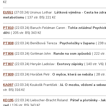
Kč
EU551
(27.03.24) Ursinus Lothar :
Látková výměna - Cesta ke zdr
metabolismu
( 137 str. B5) 221 Kč
PT810
(22.03.24) Baruch-Feldman Caren :
Tohle zvládnu! Psychic
děti
( 205 str. B5) 343 Kč
PT808
(22.03.24) Beníčková Tereza :
Psycholožky v županu
( 238 s
PT806
(22.03.24) Gottman John :
Rande na osm způsobů
( 222 str.
PT807
(22.03.24) Heryán Ladislav :
Exotovy zápisky
( 140 str. V6) 
PT809
(22.03.24) Horáček Petr :
O myšce, která se nebála
( 28 str
KA097
(22.03.24) Koukolík František :
Já. O mozku, vědomí a sebe
str. B5) 316 Kč
KD195
(22.03.24) Liebscher-Bracht Roland :
Páteř a ploténky - Jak
zad
( 126 str. B5) 343 Kč