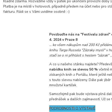
Kladně zdarma. Rozvážíme vždy v pátek po ukončení provozní doby (
Platba je na místě v hotovosti, případně předem na účet nebo pro st
fakturu. Rádi se s Vámi uvidíme osobně :-)
Povzbuďte nás na "Festivalu zdraví" o
4. 2024 v Praze 8
... ke všem nákupům nad 200 Kč přidá
knihu Targa Russela "Zázraky mysli" v h
stačí se o ni přihlásit s heslem "zázrak" ..
A co u našeho stánku najdete? Předev
nabídku knih se slevou 50 %
včetně 
získaných knih z Portálu, které ještě ne
s touto slevou nabízeny. Dále pak ýběr
množství kartiček.
Samozřejmě pak bude výstava plná dalš
přednášek a dalších zajímavostí. Už se 
PODROBNOSTI O VÝSTAVĚ