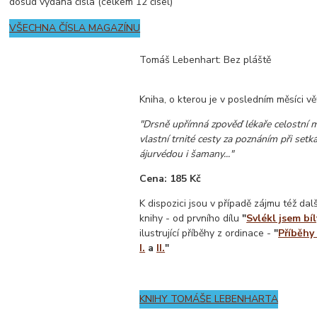
dosud vydaná čísla (celkem 12 čísel)
VŠECHNA ČÍSLA MAGAZÍNU
Tomáš Lebenhart: Bez pláště
Kniha, o kterou je v posledním měsíci vě
"Drsně upřímná zpověď lékaře celostní med
vlastní trnité cesty za poznáním při setk
ájurvédou i šamany..."
Cena: 185 Kč
K dispozici jsou v případě zájmu též da
knihy - od prvního dílu
"
Svlékl jsem bíl
ilustrující příběhy z ordinace -
"
Příběhy
I.
a
II.
"
KNIHY TOMÁŠE LEBENHARTA