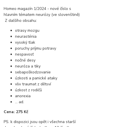
Homeo magazín 1/2024 - nové číslo s
hlavním tématem neurózy (ve slovenštině)
Z dalšího obsahu:
otrasy mozgu
neurasténia
vysoký tlak
poruchy príjmu potravy
nespavosť
nočné desy
neuróza a tiky
sebapoškodzovanie
úzkosti a panické ataky
vliv traumat z dětsví
úzkost z rodičů
anorexia
... ad.
Cena: 275 Kč
PS. k dispozici jsou opět i všechna starší