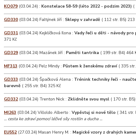
KO079
(03.04.24) :
Konstelace 58-59 (léto 2022 - podzim 2023)
( 
GD330
(03.04.24) Faltýnek Jiří :
Sklepy v zahradě
( 112 str. B5) 213
GD331
(03.04.24) Kejklíčková Ilona :
Vady řeči u děti - návody pro 
371 Kč
GD329
(03.04.24) Mazánek Jiří :
Paměti tantrika
( 199 str. B4) 464 
MF313
(03.04.24) Pelz Mindy :
Půstem k ženskému zdraví
( 335 str
GD333
(03.04.24) Špačková Alena :
Trénink techniky řeči - naučt
barevně
( 255 str. B4) 325 Kč
GD332
(03.04.24) Trenton Nick :
Zklidněte svou mysl
( 170 str. B5
MI263
(03.04.24) Villoldo Alberto :
Vypěstuj si nové tělo
( 341 str.
... cesta ke zdraví pomocí léčivé síly rostlin a ducha ...
EU552
(27.03.24) Masan Henry M. :
Magické vzory z drahých kame