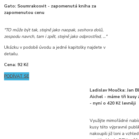
Gato: Soumrakosvit - zapomenutá kniha za
zapomenutou cenu
"TO může být tak, stejně jako naopak, seshora dolů,
zespodu navrch, tam i zpět, stejně jako odprostřed, ..."
Ukázku v podobě úvodu a jedné kapitolky najdete v
detailu.
Cena: 92 Kč
PODÍVAT SE
Ladislav Moučka: Jan Bl
Aichel - máme tři kusy 
- nyní o 420 Kč levněji
Využijte mimořádné nabíd
kusy této výpravné publi
nakoupili již loni a vzhl