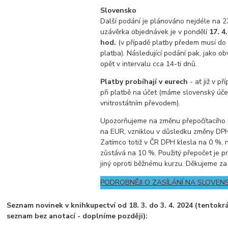
Slovensko
Další podání je plánováno nejdéle na 22
uzávěrka objednávek je v pondělí
17. 4.
hod.
(v případě platby předem musí do 
platba). Následující podání pak, jako o
opět v intervalu cca 14-ti dnů.
Platby probíhají v eurech
- ať již v př
při platbě na účet (máme slovenský účet
vnitrostátním převodem).
Upozorňujeme na změnu přepočítacího 
na EUR, vzniklou v důsledku změny DPH
Zatímco totiž v ČR DPH klesla na 0 %,
zůstává na 10 %. Použitý přepočet je p
jiný oproti běžnému kurzu. Děkujeme za
PODROBNĚJI O ZASÍLÁNÍ NA SLOVEN
Seznam novinek v knihkupectví od 18. 3. do 3. 4. 2024 (tentok
seznam bez anotací - doplníme později):