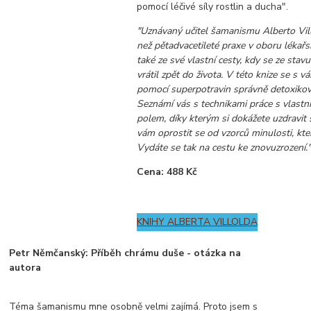
pomocí léčivé síly rostlin a ducha".
"Uznávaný učitel šamanismu Alberto Vill
než pětadvacetileté praxe v oboru lékařs
také ze své vlastní cesty, kdy se ze stavu
vrátil zpět do života. V této knize se s vá
pomocí superpotravin správně detoxikov
Seznámí vás s technikami práce s vlast
polem, díky kterým si dokážete uzdravit
vám oprostit se od vzorců minulosti, kte
Vydáte se tak na cestu ke znovuzrození.
Cena: 488 Kč
KNIHY ALBERTA VILLOLDA
Petr Němčanský: Příběh chrámu duše - otázka na
autora
Téma šamanismu mne osobně velmi zajímá. Proto jsem s