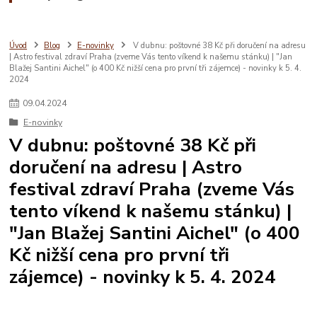
Úvod
Blog
E-novinky
V dubnu: poštovné 38 Kč při doručení na adresu
| Astro festival zdraví Praha (zveme Vás tento víkend k našemu stánku) | "Jan
Blažej Santini Aichel" (o 400 Kč nižší cena pro první tři zájemce) - novinky k 5. 4.
2024
09
.
04
.
2024
E-novinky
V dubnu: poštovné 38 Kč při
doručení na adresu | Astro
festival zdraví Praha (zveme Vás
tento víkend k našemu stánku) |
"Jan Blažej Santini Aichel" (o 400
Kč nižší cena pro první tři
zájemce) - novinky k 5. 4. 2024