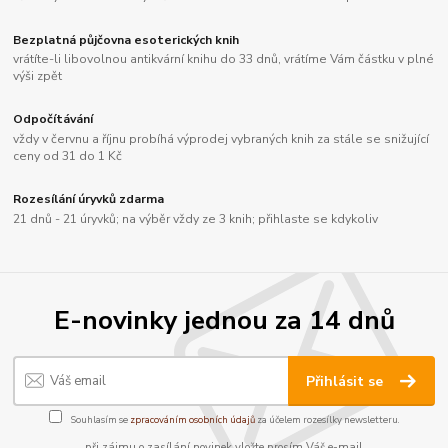
Bezplatná půjčovna esoterických knih
vrátíte-li libovolnou antikvární knihu do 33 dnů, vrátíme Vám částku v plné
výši zpět
Odpočítávání
vždy v červnu a říjnu probíhá výprodej vybraných knih za stále se snižující
ceny od 31 do 1 Kč
Rozesílání úryvků zdarma
21 dnů - 21 úryvků; na výběr vždy ze 3 knih; přihlaste se kdykoliv
E-novinky jednou za 14 dnů
Přihlásit se
Souhlasím se
zpracováním osobních údajů
za účelem rozesílky newsletteru.
při zájmu o zasílání novinek vložte prosím Váš e-mail