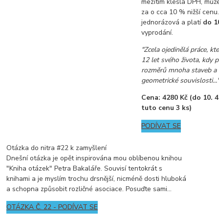
mezitím klesla DPH, můž
za o cca 10 % nižší cenu
jednorázová a platí
do 1
vyprodání.
"Zcela ojedinělá práce, kt
12 let svého života, kdy p
rozměrů mnoha staveb a 
geometrické souvislosti...
Cena: 4280 Kč (do 10. 4.
tuto cenu 3 ks)
PODÍVAT SE
Otázka do nitra #22 k zamyšlení
Dnešní otázka je opět inspirována mou oblíbenou knihou
"Kniha otázek" Petra Bakaláře. Souvisí tentokrát s
knihami a je myslím trochu drsnější, nicméně dosti hluboká
a schopna způsobit rozličné asociace. Posuďte sami...
OTÁZKA Č. 22 - PODÍVAT SE