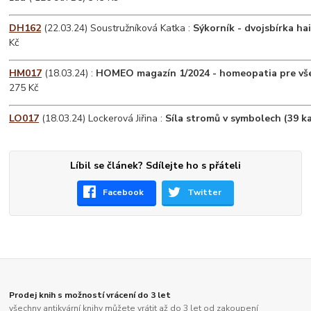
DH162
(22.03.24) Soustružníková Katka :
Sýkorník - dvojsbírka ha
Kč
HM017
(18.03.24) :
HOMEO magazín 1/2024 - homeopatia pre vš
275 Kč
LO017
(18.03.24) Lockerová Jiřina :
Síla stromů v symbolech (39 k
Líbil se článek? Sdílejte ho s přáteli
Facebook
Twitter
Prodej knih s možností vrácení do 3 let
všechny antikvární knihy můžete vrátit až do 3 let od zakoupení