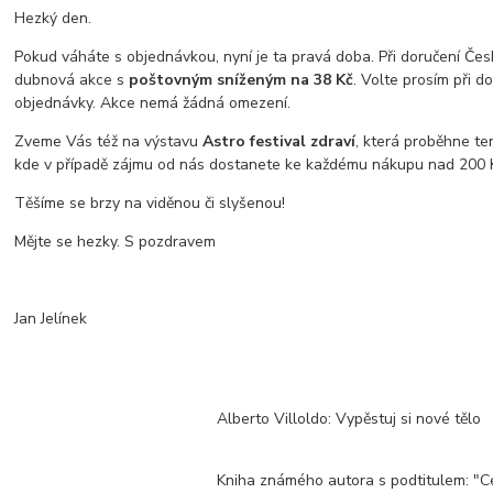
Hezký den.
Pokud váháte s objednávkou, nyní je ta pravá doba. Při doručení Čes
dubnová akce s
poštovným sníženým na 38 Kč
. Volte prosím při d
objednávky. Akce nemá žádná omezení.
Zveme Vás též na výstavu
Astro festival zdraví
, která proběhne te
kde v případě zájmu od nás dostanete ke každému nákupu nad 200 
Těšíme se brzy na viděnou či slyšenou!
Mějte se hezky. S pozdravem
Jan Jelínek
Alberto Villoldo: Vypěstuj si nové tělo
Kniha známého autora s podtitulem: "C