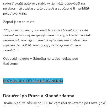
radostí využil autorovy nabídky, že může odpovědět na
nějakou moji otázku z této oblasti a současně tím přiblížit
pojetí své knihy.
Zeptal jsem se takto:
"Při pokusu o sestup do nižších či vyšších světů při 'cestě
bubnu' se mi obvykle zjevují různé obrazy, u kterých si však
nejsem jist, zda nejsou vlastně výtvorem mého vlastního
myšlení. Jak odlišit, zda obrazy přicházejí zvenčí nebo
zevnitř? ..."
Odpověď najdete v článečku na webu (odkaz pod
tlačítkem).
ROZHOVOR S PETREM NĚMČANSKÝM
Doručení po Praze a Kladně zdarma
Trvale platí, že zásilky od 800 Kč Vám rádi dovezeme po Praze (PSČ z