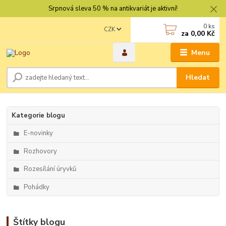
Srpnová sleva 50 % na antikvariát je aktivní!
0
ks
CZK
za
0,00 Kč
Menu
Hledat
Kategorie blogu
E-novinky
Rozhovory
Rozesílání úryvků
Pohádky
Štítky blogu