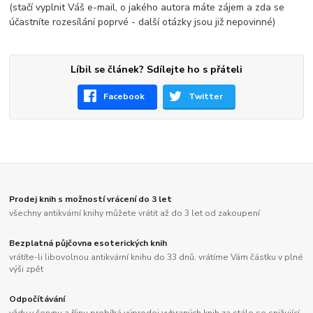
(stačí vyplnit Váš e-mail, o jakého autora máte zájem a zda se
účastníte rozesílání poprvé - další otázky jsou již nepovinné)
Líbil se článek? Sdílejte ho s přáteli
Facebook
Twitter
Prodej knih s možností vrácení do 3 let
všechny antikvární knihy můžete vrátit až do 3 let od zakoupení
Bezplatná půjčovna esoterických knih
vrátíte-li libovolnou antikvární knihu do 33 dnů, vrátíme Vám částku v plné
výši zpět
Odpočítávání
vždy v červnu a říjnu probíhá výprodej vybraných knih za stále se snižující