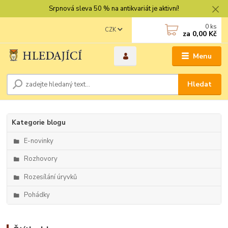
Srpnová sleva 50 % na antikvariát je aktivní!
0
ks
CZK
za
0,00 Kč
Menu
Hledat
Kategorie blogu
E-novinky
Rozhovory
Rozesílání úryvků
Pohádky