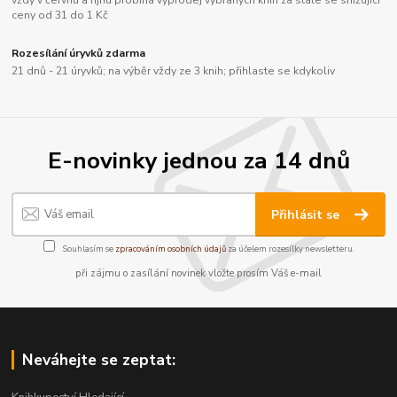
ceny od 31 do 1 Kč
Rozesílání úryvků zdarma
21 dnů - 21 úryvků; na výběr vždy ze 3 knih; přihlaste se kdykoliv
E-novinky jednou za 14 dnů
Přihlásit se
Souhlasím se
zpracováním osobních údajů
za účelem rozesílky newsletteru.
při zájmu o zasílání novinek vložte prosím Váš e-mail
Neváhejte se zeptat: