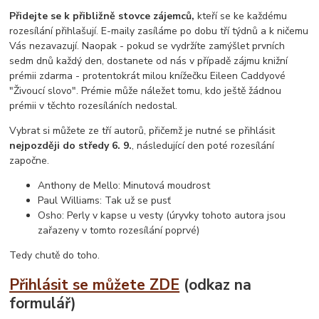
Přidejte se k přibližně stovce zájemců,
kteří se ke každému
rozesílání přihlašují. E-maily zasíláme po dobu tří týdnů a k ničemu
Vás nezavazují. Naopak - pokud se vydržíte zamýšlet prvních
sedm dnů každý den, dostanete od nás v případě zájmu knižní
prémii zdarma - protentokrát milou knížečku Eileen Caddyové
"Živoucí slovo". Prémie může náležet tomu, kdo ještě žádnou
prémii v těchto rozesíláních nedostal.
Vybrat si můžete ze tří autorů, přičemž je nutné se přihlásit
nejpozději do středy 6. 9.
, následující den poté rozesílání
započne.
Anthony de Mello: Minutová moudrost
Paul Williams: Tak už se pusť
Osho: Perly v kapse u vesty (úryvky tohoto autora jsou
zařazeny v tomto rozesílání poprvé)
Tedy chutě do toho.
Přihlásit se můžete ZDE
(odkaz na
formulář)