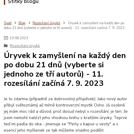
Štítky blogu
Úvod
Blog
Rozesílání úryvků
Úryvek k zamyšlení na každý den po
dobu 21 dnů (vyberte si jednoho ze tří autorů) - 11. rozesílání začíná 7. 9. 2023
10
.
08
.
2023
Rozesílání úryvků
Úryvek k zamyšlení na každý den
po dobu 21 dnů (vyberte si
jednoho ze tří autorů) - 11.
rozesílání začíná 7. 9. 2023
Je to zdarma (případně za dobrovolný příspěvek). Jako nový autor
přibyl světoznámý ač mírně kontroverzní mystik Osho. Já osobně
jej mám moc rád a důvod, proč dosud nebyl v rozesílání, je ten, že
jsem nemohl nalézt jeho vhodnou knihu s kratšími úryvky. Teprve
teď mi padla do oka - jmenuje se "Perly v kapse u vesty" a s
esencí jeho myšlenek se tak můžeme snadno podělit.