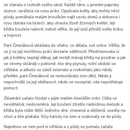
se starala o rozkvět svého okolí. Každé ráno, s prvními paprsky
slunce, vyrážela na svou práci. Opylívala květy, aby mohly nést
plody, pomáhala malým broučkům najít cestu domů a dokonce i
rosu sbírala na listech, aby uhasila žízeň žíznivých květin. Její
křídla bzučela radostí, neboť věřila, že její úsilí přináší světu krásu
a hojnost.
Paní Čmeláková vkládala do všeho, co dělala, své srdce. Věřila, že
se jí za její nezištnou práci dostane vděčnosti. Představovala si,
jak jí květiny šeptají děkuji, jak motýli mávají křídly na pozdrav a jak
se stromy sklánějí v pokloně. Ale dny plynuly, roční období se
střídala, a ačkoliv se údolí zelenalo a rozkvétalo jako nikdy
předtím, paní Čmelákové se nedostávalo slov díků. Nikdo ji
nepochválil za její obětavost, nikdo se nezeptal, zda nepotřebuje
pomoct.
Zklamání začalo hlodat v jejím malém čmeláčím srdci. Cítila se
neviditelná, nedoceněná. Její bzučení ztratilo radostnou melodii a
křídla byla stále těžší. Jednoho dne, znavená a sklíčená, usedla na
stvol a tiše plakala. Slzy kanuly na zem a vsakovaly se do půdy.
Najednou se zem pod ní otřásla a z půdy se pomalu začala