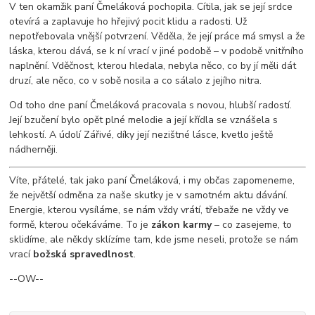
V ten okamžik paní Čmeláková pochopila. Cítila, jak se její srdce
otevírá a zaplavuje ho hřejivý pocit klidu a radosti. Už
nepotřebovala vnější potvrzení. Věděla, že její práce má smysl a že
láska, kterou dává, se k ní vrací v jiné podobě – v podobě vnitřního
naplnění. Vděčnost, kterou hledala, nebyla něco, co by jí měli dát
druzí, ale něco, co v sobě nosila a co sálalo z jejího nitra.
Od toho dne paní Čmeláková pracovala s novou, hlubší radostí.
Její bzučení bylo opět plné melodie a její křídla se vznášela s
lehkostí. A údolí Zářivé, díky její nezištné lásce, kvetlo ještě
nádherněji.
Víte, přátelé, tak jako paní Čmeláková, i my občas zapomeneme,
že největší odměna za naše skutky je v samotném aktu dávání.
Energie, kterou vysíláme, se nám vždy vrátí, třebaže ne vždy ve
formě, kterou očekáváme. To je
zákon karmy
– co zasejeme, to
sklidíme, ale někdy sklízíme tam, kde jsme neseli, protože se nám
vrací
božská spravedlnost
.
--OW--