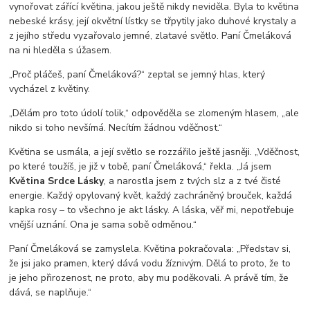
vynořovat zářící květina, jakou ještě nikdy neviděla. Byla to květina
nebeské krásy, její okvětní lístky se třpytily jako duhové krystaly a
z jejího středu vyzařovalo jemné, zlatavé světlo. Paní Čmeláková
na ni hleděla s úžasem.
„Proč pláčeš, paní Čmeláková?“ zeptal se jemný hlas, který
vycházel z květiny.
„Dělám pro toto údolí tolik,“ odpověděla se zlomeným hlasem, „ale
nikdo si toho nevšímá. Necítím žádnou vděčnost.“
Květina se usmála, a její světlo se rozzářilo ještě jasněji. „Vděčnost,
po které toužíš, je již v tobě, paní Čmeláková,“ řekla. „Já jsem
Květina Srdce Lásky
, a narostla jsem z tvých slz a z tvé čisté
energie. Každý opylovaný květ, každý zachráněný brouček, každá
kapka rosy – to všechno je akt lásky. A láska, věř mi, nepotřebuje
vnější uznání. Ona je sama sobě odměnou.“
Paní Čmeláková se zamyslela. Květina pokračovala: „Představ si,
že jsi jako pramen, který dává vodu žíznivým. Dělá to proto, že to
je jeho přirozenost, ne proto, aby mu poděkovali. A právě tím, že
dává, se naplňuje.“