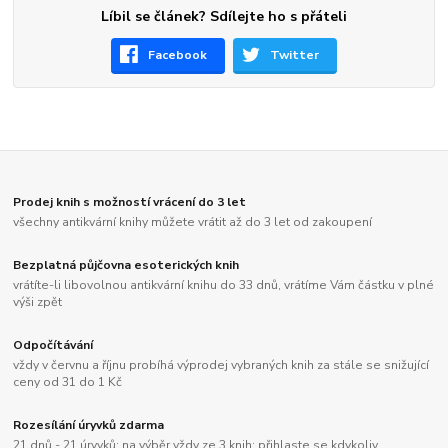
Líbil se článek? Sdílejte ho s přáteli
Facebook
Twitter
Prodej knih s možností vrácení do 3 let
všechny antikvární knihy můžete vrátit až do 3 let od zakoupení
Bezplatná půjčovna esoterických knih
vrátíte-li libovolnou antikvární knihu do 33 dnů, vrátíme Vám částku v plné
výši zpět
Odpočítávání
vždy v červnu a říjnu probíhá výprodej vybraných knih za stále se snižující
ceny od 31 do 1 Kč
Rozesílání úryvků zdarma
21 dnů - 21 úryvků; na výběr vždy ze 3 knih; přihlaste se kdykoliv