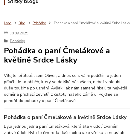
Štítky blogu
Úvod
Blog
Pohádky
Pohádka o paní Čmelákové a květině Srdce Lásky
30
.
09
.
2025
Pohádky
Pohádka o paní Čmelákové a
květině Srdce Lásky
Vítejte, přátelé. Jsem Oliver, a dnes se s vámi podělím o jeden
příběh. Je to příběh, který se dotýká nás všech, neboť v hloubi
duše toužíme po uznání. Avšak, jak nám šamané říkají, ta největší
odměna přichází zevnitř, z čistoty našeho záměru. Pojďme se
ponořit do pohádky o paní Čmelákové.
Pohádka o paní Čmelákové a květině Srdce Lásky
Byla jednou jedna paní Čmeláková, která žila v údolí zvaném
Zářivé údolí. Byla to činorodá duše, pilná jako včelka, a neustále