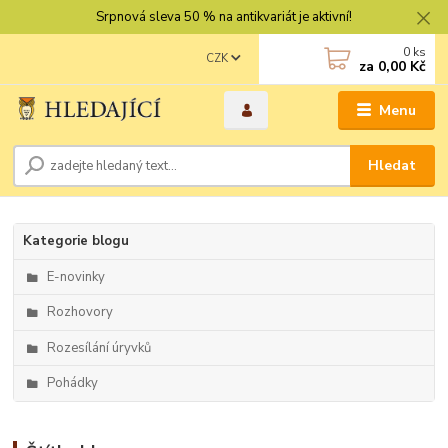
Srpnová sleva 50 % na antikvariát je aktivní!
0
ks
CZK
za
0,00 Kč
Menu
Hledat
Kategorie blogu
E-novinky
Rozhovory
Rozesílání úryvků
Pohádky