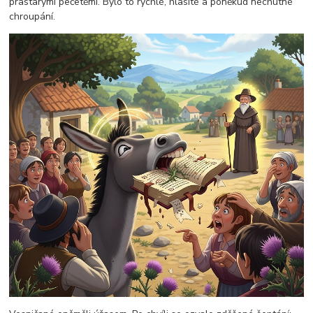
prastarými pečetěmi. Bylo to rychlé, hlasité a poněkud nechutné
chroupání.