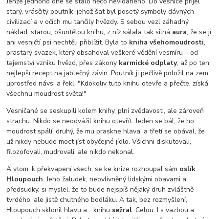
Jenže jednoho dne se stalo něco nevídaného. Do vesnice přijel
starý, vrásčitý poutník, jehož šat byl posetý symboly dávných
civilizací a v očích mu tančily hvězdy. S sebou vezl záhadný
náklad: starou, ošuntělou knihu, z níž sálala tak silná
aura
, že se jí
ani vesničtí psi nechtěli přiblížit. Byla to
kniha všehomoudrosti
,
prastarý svazek, který obsahoval veškeré vědění vesmíru – od
tajemství vzniku hvězd, přes zákony
karmické odplaty
, až po ten
nejlepší recept na jablečný závin. Poutník ji pečlivě položil na zem
uprostřed návsi a řekl: "Kdokoliv tuto knihu otevře a přečte, získá
všechnu moudrost světa!"
Vesničané se seskupili kolem knihy, plní zvědavosti, ale zároveň
strachu. Nikdo se neodvážil knihu otevřít. Jeden se bál, že ho
moudrost spálí, druhý, že mu praskne hlava, a třetí se obával, že
už nikdy nebude moct jíst obyčejné jídlo. Všichni diskutovali,
filozofovali, mudrovali, ale nikdo nekonal.
A vtom, k překvapení všech, se ke knize rozhoupal sám
oslík
Hloupouch
. Jeho žaludek, neovlivněný lidskými obavami a
předsudky, si myslel, že to bude nejspíš nějaký druh zvláštně
tvrdého, ale jistě chutného bodláku. A tak, bez rozmyšlení,
Hloupouch sklonil hlavu a... knihu
sežral
. Celou. I s vazbou a