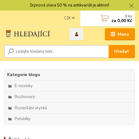
Srpnová sleva 50 % na antikvariát je aktivní!
0
ks
CZK
za
0,00 Kč
Menu
Hledat
Kategorie blogu
E-novinky
Rozhovory
Rozesílání úryvků
Pohádky