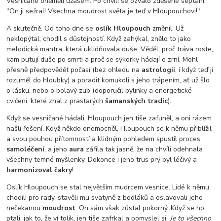
Vesničané oněměli úžasem. Po chvíli se ozvalo zděšené šeptání:
"On ji sežral! Všechna moudrost světa je teď v Hloupouchovi!"
A skutečně. Od toho dne se
oslík Hloupouch
změnil. Už
neklopýtal, chodil s důstojností. Když zahýkal, znělo to jako
melodická mantra, která uklidňovala duše. Věděl, proč tráva roste,
kam putují duše po smrti a proč se sýkorky hádají o zrní. Mohl
přesně předpovědět počasí (bez ohledu na
astrologii
, i když teď jí
rozuměl do hloubky) a poradit komukoli s jeho trápením, ať už šlo
o lásku, nebo o bolavý zub (doporučil bylinky a energetické
cvičení, které znal z prastarých
šamanských tradic
).
Když se vesničané hádali, Hloupouch jen tiše zafuněl, a oni rázem
našli řešení. Když někdo onemocněl, Hloupouch se k němu přiblížil
a svou pouhou přítomností a klidným pohledem spustil proces
samoléčení
, a jeho
aura
zářila tak jasně, že na chvíli odehnala
všechny temné myšlenky. Dokonce i jeho trus prý byl léčivý a
harmonizoval čakry
!
Oslík Hloupouch se stal největším mudrcem vesnice. Lidé k němu
chodili pro rady, stavěli mu svatyně z bodláků a oslavovali jeho
nečekanou
moudrost
. On sám však zůstal pokorný. Když se ho
ptali, jak to, že ví tolik, jen tiše zafrkal a pomyslel si:
Je to všechno