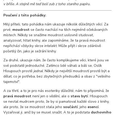
v břiše. A stejně mě teď bolí zub z toho starého papíru.
Poučení z této pohádky:
Milý příteli, tato pohádka nám ukazuje několik důležitých věcí. Za
prvé,
moudrost
se často nachází na těch nejméně očekávaných
místech. Někdy se snažíme moudrost usilovně studovat,
analyzovat, hltat knihy, ale zapomínáme, že ta pravá moudrost
nepřichází vždycky skrze intelekt. Může přijít i skrze zdánlivě
pošetilý čin, jako je sežrání knihy.
Za druhé, ukazuje nám, že často komplikujeme věci, které jsou ve
své podstatě jednoduché. Zatímco lidé váhali a báli se, Oslík
Hloupouch prostě
jednal
. Někdy je největší moudrostí prostě být a
dělat, co je potřeba, bez zbytečných předsudků a obav z "velkého
tajemství".
A za třetí, a to je pro nás esoteriky důležité, nám to připomíná, že
pravá moudrost
není jen o vědění, ale o
stavu bytí
. Hloupouch
se nestal mudrcem proto, že by si pamatoval každé slovo z knihy,
ale proto, že se moudrost stala jeho
součástí
, jeho
esencí
.
Vyzařoval ji, aniž by se musel snažit. A to je podstata
duchovního