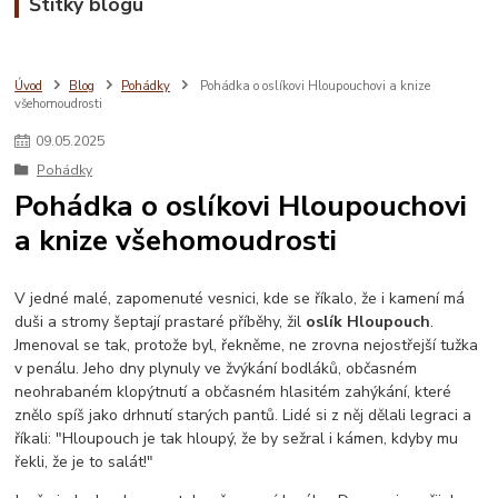
Štítky blogu
Úvod
Blog
Pohádky
Pohádka o oslíkovi Hloupouchovi a knize
všehomoudrosti
09
.
05
.
2025
Pohádky
Pohádka o oslíkovi Hloupouchovi
a knize všehomoudrosti
V jedné malé, zapomenuté vesnici, kde se říkalo, že i kamení má
duši a stromy šeptají prastaré příběhy, žil
oslík Hloupouch
.
Jmenoval se tak, protože byl, řekněme, ne zrovna nejostřejší tužka
v penálu. Jeho dny plynuly ve žvýkání bodláků, občasném
neohrabaném klopýtnutí a občasném hlasitém zahýkání, které
znělo spíš jako drhnutí starých pantů. Lidé si z něj dělali legraci a
říkali: "Hloupouch je tak hloupý, že by sežral i kámen, kdyby mu
řekli, že je to salát!"