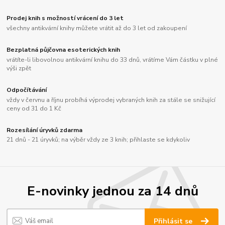
Prodej knih s možností vrácení do 3 let
všechny antikvární knihy můžete vrátit až do 3 let od zakoupení
Bezplatná půjčovna esoterických knih
vrátíte-li libovolnou antikvární knihu do 33 dnů, vrátíme Vám částku v plné
výši zpět
Odpočítávání
vždy v červnu a říjnu probíhá výprodej vybraných knih za stále se snižující
ceny od 31 do 1 Kč
Rozesílání úryvků zdarma
21 dnů - 21 úryvků; na výběr vždy ze 3 knih; přihlaste se kdykoliv
E-novinky jednou za 14 dnů
Přihlásit se