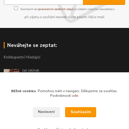
Souhlasím se
zpracováním osobních údajů
za účelem rozesílky newsletteru.
při zájmu o zasílání novinek vložte prosím Váš e-mail
Neváhejte se zeptat:
Knihkupectví Hledající
Jan Jelínek
220 873 250
Po-Pá 10-18, ve středu do 20 hodin
Běžné cookies.
Pomohou nám v navigaci. Děkujeme za souhlas.
info@hledajici.cz
Podrobnosti
zde
.
Souhlasím
Nastavení