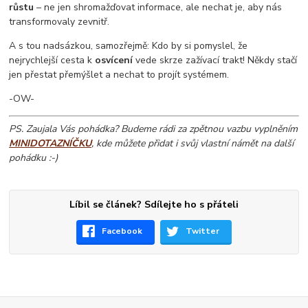
růstu
– ne jen shromažďovat informace, ale nechat je, aby nás
transformovaly zevnitř.
A s tou nadsázkou, samozřejmě: Kdo by si pomyslel, že
nejrychlejší cesta k
osvícení
vede skrze zažívací trakt! Někdy stačí
jen přestat přemýšlet a nechat to projít systémem.
-OW-
PS. Zaujala Vás pohádka? Budeme rádi za zpětnou vazbu vyplněním
MINIDOTAZNÍČKU
, kde můžete přidat i svůj vlastní námět na další
pohádku :-)
Líbil se článek? Sdílejte ho s přáteli
Facebook
Twitter