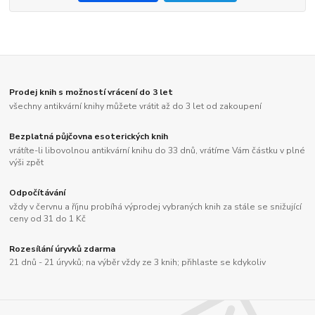
Prodej knih s možností vrácení do 3 let
všechny antikvární knihy můžete vrátit až do 3 let od zakoupení
Bezplatná půjčovna esoterických knih
vrátíte-li libovolnou antikvární knihu do 33 dnů, vrátíme Vám částku v plné
výši zpět
Odpočítávání
vždy v červnu a říjnu probíhá výprodej vybraných knih za stále se snižující
ceny od 31 do 1 Kč
Rozesílání úryvků zdarma
21 dnů - 21 úryvků; na výběr vždy ze 3 knih; přihlaste se kdykoliv