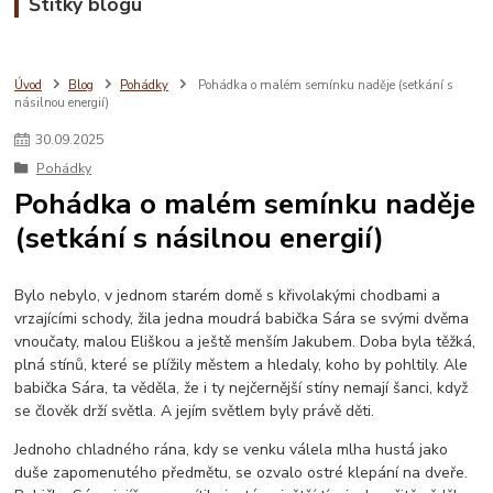
Štítky blogu
Úvod
Blog
Pohádky
Pohádka o malém semínku naděje (setkání s
násilnou energií)
30
.
09
.
2025
Pohádky
Pohádka o malém semínku naděje
(setkání s násilnou energií)
Bylo nebylo, v jednom starém domě s křivolakými chodbami a
vrzajícími schody, žila jedna moudrá babička Sára se svými dvěma
vnoučaty, malou Eliškou a ještě menším Jakubem. Doba byla těžká,
plná stínů, které se plížily městem a hledaly, koho by pohltily. Ale
babička Sára, ta věděla, že i ty nejčernější stíny nemají šanci, když
se člověk drží světla. A jejím světlem byly právě děti.
Jednoho chladného rána, kdy se venku válela mlha hustá jako
duše zapomenutého předmětu, se ozvalo ostré klepání na dveře.