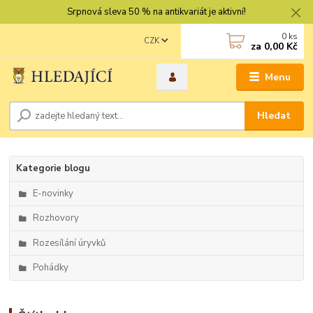
Srpnová sleva 50 % na antikvariát je aktivní!
0
ks
CZK
za
0,00 Kč
Menu
Hledat
Kategorie blogu
E-novinky
Rozhovory
Rozesílání úryvků
Pohádky