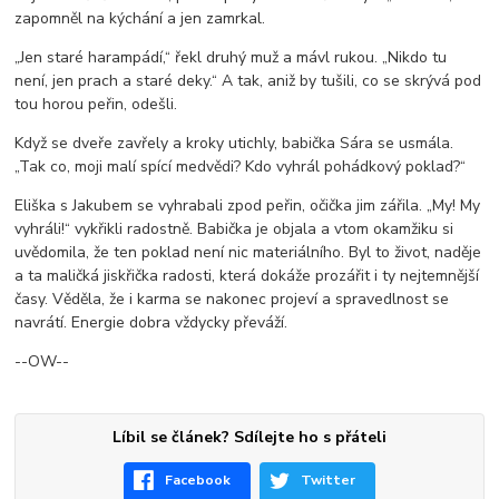
zapomněl na kýchání a jen zamrkal.
„Jen staré harampádí,“ řekl druhý muž a mávl rukou. „Nikdo tu
není, jen prach a staré deky.“ A tak, aniž by tušili, co se skrývá pod
tou horou peřin, odešli.
Když se dveře zavřely a kroky utichly, babička Sára se usmála.
„Tak co, moji malí spící medvědi? Kdo vyhrál pohádkový poklad?“
Eliška s Jakubem se vyhrabali zpod peřin, očička jim zářila. „My! My
vyhráli!“ vykřikli radostně. Babička je objala a vtom okamžiku si
uvědomila, že ten poklad není nic materiálního. Byl to život, naděje
a ta maličká jiskřička radosti, která dokáže prozářit i ty nejtemnější
časy. Věděla, že i karma se nakonec projeví a spravedlnost se
navrátí. Energie dobra vždycky převáží.
--OW--
Líbil se článek? Sdílejte ho s přáteli
Facebook
Twitter