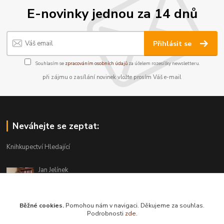
E-novinky jednou za 14 dnů
Přihlásit se
Souhlasím se
zpracováním osobních údajů
za účelem rozesílky newsletteru.
při zájmu o zasílání novinek vložte prosím Váš e-mail
Neváhejte se zeptat:
Knihkupectví Hledající
Jan Jelínek
220 873 250
Po-Pá 10-18, ve středu do 20 hodin
Běžné cookies.
Pomohou nám v navigaci. Děkujeme za souhlas.
info@hledajici.cz
Podrobnosti
zde
.