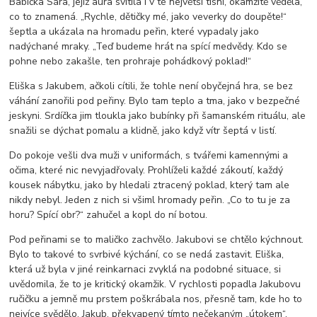
Babička Sára, jejíž aura svítila i v té největší tísni, okamžitě věděla,
co to znamená. „Rychle, dětičky mé, jako veverky do doupěte!“
šeptla a ukázala na hromadu peřin, které vypadaly jako
nadýchané mraky. „Teď budeme hrát na spící medvědy. Kdo se
pohne nebo zakašle, ten prohraje pohádkový poklad!“
Eliška s Jakubem, ačkoli cítili, že tohle není obyčejná hra, se bez
váhání zanořili pod peřiny. Bylo tam teplo a tma, jako v bezpečné
jeskyni. Srdíčka jim tloukla jako bubínky při šamanském rituálu, ale
snažili se dýchat pomalu a klidně, jako když vítr šeptá v listí.
Do pokoje vešli dva muži v uniformách, s tvářemi kamennými a
očima, které nic nevyjadřovaly. Prohlíželi každé zákoutí, každý
kousek nábytku, jako by hledali ztracený poklad, který tam ale
nikdy nebyl. Jeden z nich si všiml hromady peřin. „Co to tu je za
horu? Spící obr?“ zahučel a kopl do ní botou.
Pod peřinami se to maličko zachvělo. Jakubovi se chtělo kýchnout.
Bylo to takové to svrbivé kýchání, co se nedá zastavit. Eliška,
která už byla v jiné reinkarnaci zvyklá na podobné situace, si
uvědomila, že to je kritický okamžik. V rychlosti popadla Jakubovu
ručičku a jemně mu prstem poškrábala nos, přesně tam, kde ho to
nejvíce svědělo. Jakub, překvapený tímto nečekaným „útokem“,