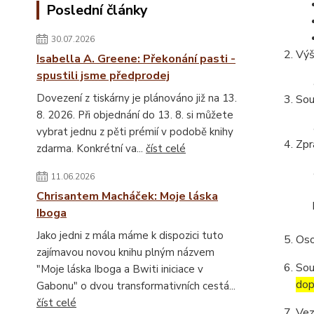
Poslední články
30.07.2026
Výš
Isabella A. Greene: Překonání pasti -
spustili jsme předprodej
Dovezení z tiskárny je plánováno již na 13.
Sou
8. 2026. Při objednání do 13. 8. si můžete
vybrat jednu z pěti prémií v podobě knihy
Zpr
zdarma. Konkrétní va...
číst celé
11.06.2026
Chrisantem Macháček: Moje láska
Iboga
Jako jedni z mála máme k dispozici tuto
Oso
zajímavou novou knihu plným názvem
Sou
"Moje láska Iboga a Bwiti iniciace v
dop
Gabonu" o dvou transformativních cestá...
číst celé
Vez