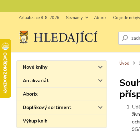
Aktualizace 8. 8. 2026
Seznamy
Aborix
Co jinde nebý
Úvod
S
Nové knihy
Souh
Antikvariát
přís
Aborix
Udě
Doplňkový sortiment
živ
Výkup knih
och
95/