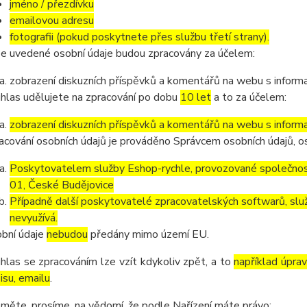
jméno / přezdívku
emailovou adresu
fotografii (pokud poskytnete přes službu třetí strany).
e uvedené osobní údaje budou zpracovány za účelem:
zobrazení diskuzních příspěvků a komentářů na webu s informa
hlas udělujete na zpracování po dobu
10 let
a to za účelem:
zobrazení diskuzních příspěvků a komentářů na webu s informa
acování osobních údajů je prováděno Správcem osobních údajů, os
Poskytovatelem služby Eshop-rychle, provozované společnost
01, České Budějovice
Případně další poskytovatelé zpracovatelských softwarů, služ
nevyužívá.
bní údaje
nebudou
předány mimo území EU.
hlas se zpracováním lze vzít kdykoliv zpět, a to
například úpra
isu, emailu
.
měte, prosíme, na vědomí, že podle Nařízení máte právo: