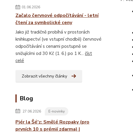
01.06.2026
Začalo červnové odpočítávání - letní
čtení za symbolické ceny
Jako již tradičně probíhá v prostorách
knihkupectví (ve vstupní chodbě) červnové
odpočítávání s cenami postupně se
snižujícími od 30 Kč (1. 6.) po 1 K...
číst
celé
Zobrazit všechny články
Blog
27.06.2026
E-novinky
Pjér la Šé'z: Smělé Rozpaky (pro
prvních 10 s prémií zdarma) |