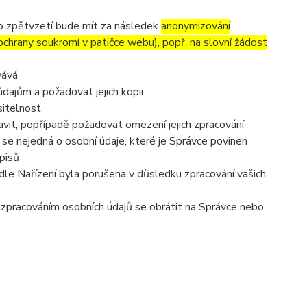
to zpětvzetí bude mít za následek
anonymizování
 ochrany soukromí v patičce webu), popř. na slovní žádost
vává
dajům a požadovat jejich kopii
sitelnost
vit, popřípadě požadovat omezení jejich zpracování
se nejedná o osobní údaje, které je Správce povinen
pisů
dle Nařízení byla porušena v důsledku zpracování vašich
e zpracováním osobních údajů se obrátit na Správce nebo