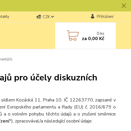
ntakty
Přihlášení
CZK
0
ks
za
0,00 Kč
mentářů
jů pro účely diskuzních
, se sídlem Kozácká 11, Praha 10, IČ 12263770, zapsané v
ízení Evropského parlamentu a Rady (EU) č. 2016/679 o
jů a o volném pohybu těchto údajů a o zrušení směrnice
ízení“
), zpracovával/a následující osobní údaje: