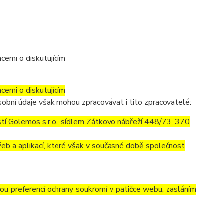
cemi o diskutujícím
cemi o diskutujícím
obní údaje však mohou zpracovávat i tito zpracovatelé:
í Golemos s.r.o., sídlem Zátkovo nábřeží 448/73, 370
eb a aplikací, které však v současné době společnost
vou preferencí ochrany soukromí v patičce webu, zasláním