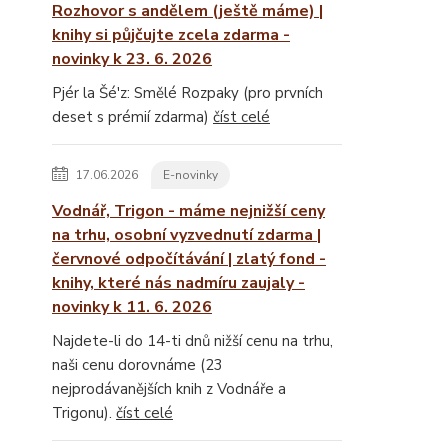
Rozhovor s andělem (ještě máme) |
knihy si půjčujte zcela zdarma -
novinky k 23. 6. 2026
Pjér la Šé'z: Smělé Rozpaky (pro prvních
deset s prémií zdarma)
číst celé
17.06.2026
E-novinky
Vodnář, Trigon - máme nejnižší ceny
na trhu, osobní vyzvednutí zdarma |
červnové odpočítávání | zlatý fond -
knihy, které nás nadmíru zaujaly -
novinky k 11. 6. 2026
Najdete-li do 14-ti dnů nižší cenu na trhu,
naši cenu dorovnáme (23
nejprodávanějších knih z Vodnáře a
Trigonu).
číst celé