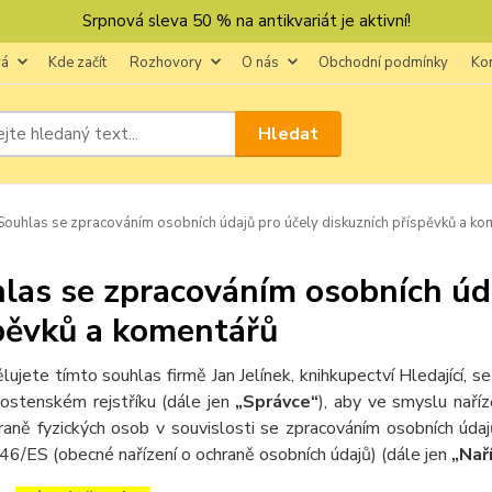
Srpnová sleva 50 % na antikvariát je aktivní!
vá
Kde začít
Rozhovory
O nás
Obchodní podmínky
Ko
Hledat
ouhlas se zpracováním osobních údajů pro účely diskuzních příspěvků a ko
las se zpracováním osobních úda
pěvků a komentářů
lujete tímto souhlas firmě Jan Jelínek, knihkupectví Hledající
nostenském rejstříku (dále jen
„Správce“
), aby ve smyslu nař
raně fyzických osob v souvislosti se zpracováním osobních úda
46/ES (obecné nařízení o ochraně osobních údajů) (dále jen
„Nař