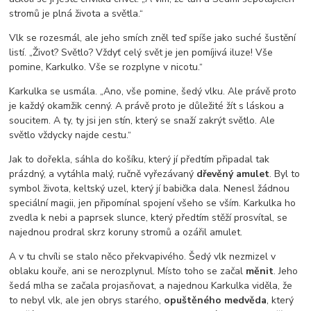
stromů je plná života a světla.“
Vlk se rozesmál, ale jeho smích zněl teď spíše jako suché šustění
listí. „Život? Světlo? Vždyť celý svět je jen pomíjivá iluze! Vše
pomine, Karkulko. Vše se rozplyne v nicotu.“
Karkulka se usmála. „Ano, vše pomine, šedý vlku. Ale právě proto
je každý okamžik cenný. A právě proto je důležité žít s láskou a
soucitem. A ty, ty jsi jen stín, který se snaží zakrýt světlo. Ale
světlo vždycky najde cestu.“
Jak to dořekla, sáhla do košíku, který jí předtím připadal tak
prázdný, a vytáhla malý, ručně vyřezávaný
dřevěný amulet
. Byl to
symbol života, keltský uzel, který jí babička dala. Nenesl žádnou
speciální magii, jen připomínal spojení všeho se vším. Karkulka ho
zvedla k nebi a paprsek slunce, který předtím stěží prosvítal, se
najednou prodral skrz koruny stromů a ozářil amulet.
A v tu chvíli se stalo něco překvapivého. Šedý vlk nezmizel v
oblaku kouře, ani se nerozplynul. Místo toho se začal
měnit
. Jeho
šedá mlha se začala projasňovat, a najednou Karkulka viděla, že
to nebyl vlk, ale jen obrys starého,
opuštěného medvěda
, který