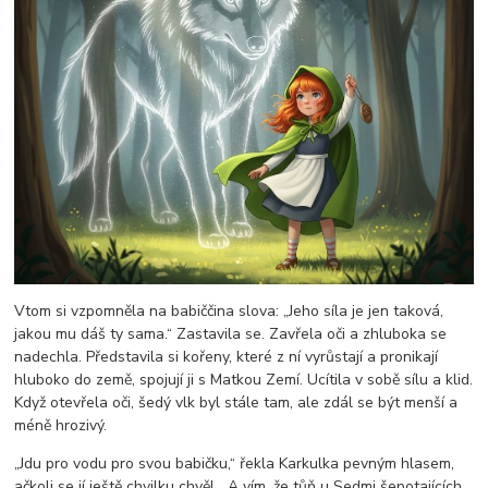
Vtom si vzpomněla na babiččina slova: „Jeho síla je jen taková,
jakou mu dáš ty sama.“ Zastavila se. Zavřela oči a zhluboka se
nadechla. Představila si kořeny, které z ní vyrůstají a pronikají
hluboko do země, spojují ji s Matkou Zemí. Ucítila v sobě sílu a klid.
Když otevřela oči, šedý vlk byl stále tam, ale zdál se být menší a
méně hrozivý.
„Jdu pro vodu pro svou babičku,“ řekla Karkulka pevným hlasem,
ačkoli se jí ještě chvilku chvěl. „A vím, že tůň u Sedmi šepotajících