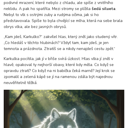
podivné mrazení, které nebylo z chladu, ale spíše z vnitřního
neklidu. A pak ho spatřila. Mezi stromy se plížila
šedá silueta
.
Nebyl to vlk s ostrými zuby a rudýma očima, jak si ho
představovala. Spíše to byla chvějící se mlha, která na sebe brala
obrys vlka, ale bez jasných obrysů.
„Kam jdeš, Karkulko?“ zakvílel hlas, který zněl jako studený vítr.
„Co hledáš v těchto hlubinách? Vždyť tam, kam jdeš, je jen
temnota a prázdnota. Ztratíš se a nikdy nenajdeš cestu zpět.“
Karkulka pocítila, jak jí v břiše svírá úzkost. Hlas vlka jí zněl v
hlavě, opakoval ty nejhorší obavy, které kdy měla. Co když se
opravdu ztratí? Co když na ni babička čeká marně? Její krok se
zpomalil a zelená kápě se jí na ramenou zdála být najednou
neuvěřitelně těžká.