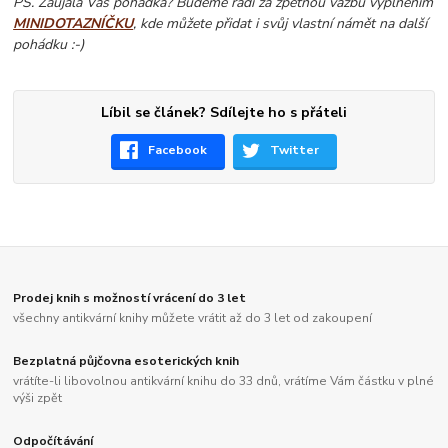
PS. Zaujala Vás pohádka? Budeme rádi za zpětnou vazbu vyplněním
MINIDOTAZNÍČKU
, kde můžete přidat i svůj vlastní námět na další
pohádku :-)
Líbil se článek? Sdílejte ho s přáteli
Facebook
Twitter
Prodej knih s možností vrácení do 3 let
všechny antikvární knihy můžete vrátit až do 3 let od zakoupení
Bezplatná půjčovna esoterických knih
vrátíte-li libovolnou antikvární knihu do 33 dnů, vrátíme Vám částku v plné
výši zpět
Odpočítávání