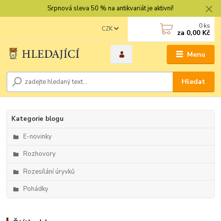
Srpnová sleva 50 % na antikvariát je aktivní!
0
ks
CZK
za
0,00 Kč
Menu
Hledat
Kategorie blogu
E-novinky
Rozhovory
Rozesílání úryvků
Pohádky