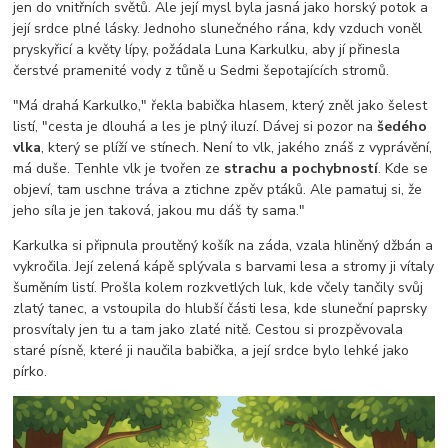
jen do vnitřních světů. Ale její mysl byla jasná jako horský potok a
její srdce plné lásky. Jednoho slunečného rána, kdy vzduch voněl
pryskyřicí a květy lípy, požádala Luna Karkulku, aby jí přinesla
čerstvé pramenité vody z tůně u Sedmi šepotajících stromů.
"Má drahá Karkulko," řekla babička hlasem, který zněl jako šelest
listí, "cesta je dlouhá a les je plný iluzí. Dávej si pozor na
šedého
vlka
, který se plíží ve stínech. Není to vlk, jakého znáš z vyprávění,
má duše. Tenhle vlk je tvořen ze
strachu a pochybností
. Kde se
objeví, tam uschne tráva a ztichne zpěv ptáků. Ale pamatuj si, že
jeho síla je jen taková, jakou mu dáš ty sama."
Karkulka si připnula proutěný košík na záda, vzala hliněný džbán a
vykročila. Její zelená kápě splývala s barvami lesa a stromy ji vítaly
šuměním listí. Prošla kolem rozkvetlých luk, kde včely tančily svůj
zlatý tanec, a vstoupila do hlubší části lesa, kde sluneční paprsky
prosvítaly jen tu a tam jako zlaté nitě. Cestou si prozpěvovala
staré písně, které ji naučila babička, a její srdce bylo lehké jako
pírko.