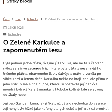
Štítky blogu
Úvod
Blog
Pohádky
O Zelené Karkulce a zapomenutém lesu
15
.
05
.
2025
Pohádky
O Zelené Karkulce a
zapomenutém lesu
Byla jednou jedna dívka, říkejme jí Karkulka, ale ne ta s červenou,
nýbrž se zářivě
zelenou kápí,
které byla ušita z nejjemnějšího
lněného plátna, obarveného lístky šalvěje a máty, a voněla po
vlhké zemi a letním dešti. Karkulka nežila na kraji lesa, ale přímo v
jeho srdci, v malé chaloupce, kterou si postavila její babička,
moudrá bylinkářka a šamanka, v hluboké kotlině, kde se stromy
dotýkaly nebe.
Její babička, paní Luna, jak jí říkali, už dávno nechodila do vesnice.
Její nohy byly těžké jako kořeny starých dubů a její zrak už pronikal