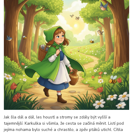
Jak šla dál a dál, les houstl a stromy se zdály být vyšší a
tajemnější. Karkulka si všimla, že cesta se začíná měnit. Listí pod
jejíma nohama bylo suché a chrastilo, a zpěv ptáků utichl. Cítila