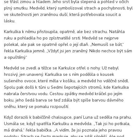
se třásl zimou a hladem. Jeho srst byla slepená a pohled v očích
plný smutku. Medvěd, který symbolizoval strach a pochybnosti, byl
ve skutečnosti jen zraněnou duší, která potřebovala soucit a
lásku.
Karkulka k němu přistoupila, opatrně, ale bez strachu. Natáhla
ruku a pohladila ho po zplstnatělé srsti. Medvěd se nejprve
polekal, ale pak se opatrně opřel o její dlaň. „Nemusíš se bát,“
řekla Karkulka jemně. „Vždyť jsi jen zraněný. Nikdo nechce být sám
a opuštěný.“
Medvěd se zvedl a těžce se Karkulce otřel o nohy. Už nebyl
hrozivý, jen unavený. Karkulka se s ním podělila o kousek
sušeného ovoce, které měla v košíku, a medvěd ho vděčně snědl.
Spolu pak došli k tůni u Sedmi šepotajících stromů, kde Karkulka
nabrala čerstvou vodu. Cestou zpátky medvěd kráčel po jejím
boku, jeho šedá barva se teď zdála být spíše barvou dávného
sněhu, který se pomalu rozpouští.
Když dorazili k babiččině chaloupce, paní Luna už seděla na prahu.
Usmála se, když spatřila Karkulku a medvěda. „Tak jsi ho potkala,
má drahá,“ řekla babička. „A vidím, že jsi poznala jeho pravou
podobu. Strach se často maskuje, aby se zdál silnější. Ale pod