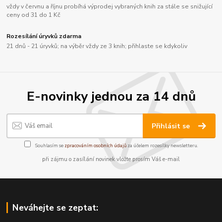
vždy v červnu a říjnu probíhá výprodej vybraných knih za stále se snižující
ceny od 31 do 1 Kč
Rozesílání úryvků zdarma
21 dnů - 21 úryvků; na výběr vždy ze 3 knih; přihlaste se kdykoliv
E-novinky jednou za 14 dnů
Přihlásit se
Souhlasím se
zpracováním osobních údajů
za účelem rozesílky newsletteru.
při zájmu o zasílání novinek vložte prosím Váš e-mail
Neváhejte se zeptat: