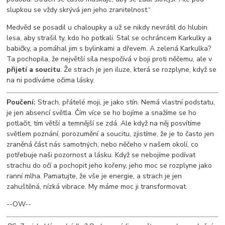
slupkou se vždy skrývá jen jeho zranitelnost.“
Medvěd se posadil u chaloupky a už se nikdy nevrátil do hlubin
lesa, aby strašil ty, kdo ho potkali. Stal se ochráncem Karkulky a
babičky, a pomáhal jim s bylinkami a dřevem. A zelená Karkulka?
Ta pochopila, že největší síla nespočívá v boji proti něčemu, ale v
přijetí a soucitu
. Že strach je jen iluze, která se rozplyne, když se
na ni podíváme očima lásky.
Poučení:
Strach, přátelé moji, je jako stín. Nemá vlastní podstatu,
je jen absencí světla. Čím více se ho bojíme a snažíme se ho
potlačit, tím větší a temnější se zdá. Ale když na něj posvítíme
světlem poznání, porozumění a soucitu, zjistíme, že je to často jen
zraněná část nás samotných, nebo něčeho v našem okolí, co
potřebuje naši pozornost a lásku. Když se nebojíme podívat
strachu do očí a pochopit jeho kořeny, jeho moc se rozplyne jako
ranní mlha. Pamatujte, že vše je energie, a strach je jen
zahuštěná, nízká vibrace. My máme moc ji transformovat.
--OW--