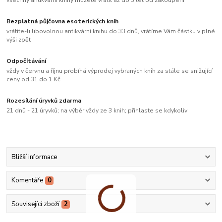
všechny antikvární knihy můžete vrátit až do 3 let od zakoupení
Bezplatná půjčovna esoterických knih
vrátíte-li libovolnou antikvární knihu do 33 dnů, vrátíme Vám částku v plné
výši zpět
Odpočítávání
vždy v červnu a říjnu probíhá výprodej vybraných knih za stále se snižující
ceny od 31 do 1 Kč
Rozesílání úryvků zdarma
21 dnů - 21 úryvků; na výběr vždy ze 3 knih; přihlaste se kdykoliv
Bližší informace
Komentáře
0
Související zboží
2