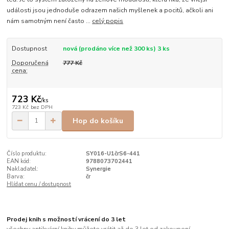
události jsou jednoduše odrazem našich myšlenek a pocitů, ačkoli ani
nám samotným není často ...
celý popis
Dostupnost
nová (prodáno více než 300 ks) 3 ks
Doporučená
777 Kč
cena:
723 Kč
/
ks
723 Kč
bez DPH
Hop do košíku
Číslo produktu:
SY016-U1črS6-441
EAN kód:
9788073702441
Nakladatel:
Synergie
Barva:
čr
Hlídat cenu / dostupnost
Prodej knih s možností vrácení do 3 let