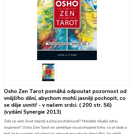
Osho Zen Tarot pomáhá odpoutat pozornost od
vnějšího dění, abychom mohli jasněji pochopit, co
se děje uvnitř - v našem srdci. ( 200 str. S6)
(vydání Synergie 2013)
Zdá se vám život nejistý a plný pochybností? Hledáte nějaký zdroj
inspirace? Osho Zen Tarot se zaměřuje na pochopení toho, co je tady a
teď. Je to systém založený na zenové moudrosti, která říká, že vnější