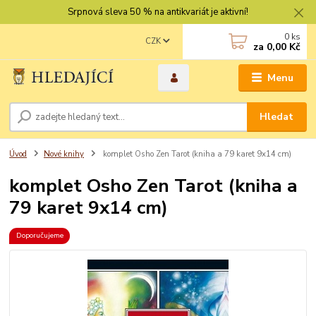
Srpnová sleva 50 % na antikvariát je aktivní!
0
ks
CZK
za
0,00 Kč
Menu
Hledat
Úvod
Nové knihy
komplet Osho Zen Tarot (kniha a 79 karet 9x14 cm)
komplet Osho Zen Tarot (kniha a
79 karet 9x14 cm)
Doporučujeme