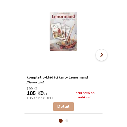
komplet vykládácí karty Lenormand
komplet Tar
/Synergie/
vydání 2014)
199 Kč
587 Kč
185 Kč
546 Kč
není nová ani
/
ks
/
ks
antikvární
185 Kč
bez DPH
546 Kč
bez 
Detail