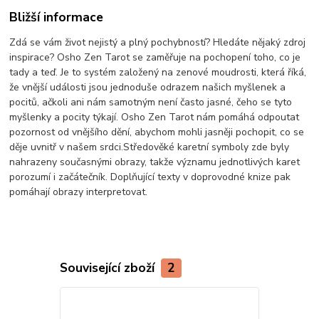
Bližší informace
Zdá se vám život nejistý a plný pochybností? Hledáte nějaký zdroj
inspirace? Osho Zen Tarot se zaměřuje na pochopení toho, co je
tady a teď. Je to systém založený na zenové moudrosti, která říká,
že vnější události jsou jednoduše odrazem našich myšlenek a
pocitů, ačkoli ani nám samotným není často jasné, čeho se tyto
myšlenky a pocity týkají. Osho Zen Tarot nám pomáhá odpoutat
pozornost od vnějšího dění, abychom mohli jasněji pochopit, co se
děje uvnitř v našem srdci.Středověké karetní symboly zde byly
nahrazeny současnými obrazy, takže významu jednotlivých karet
porozumí i začátečník. Doplňující texty v doprovodné knize pak
pomáhají obrazy interpretovat.
Související zboží
2
Doporučujeme