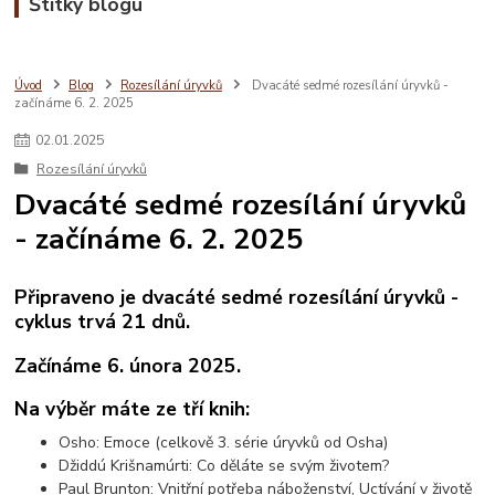
Štítky blogu
Úvod
Blog
Rozesílání úryvků
Dvacáté sedmé rozesílání úryvků -
začínáme 6. 2. 2025
02
.
01
.
2025
Rozesílání úryvků
Dvacáté sedmé rozesílání úryvků
- začínáme 6. 2. 2025
Připraveno je dvacáté sedmé rozesílání úryvků -
cyklus trvá 21 dnů.
Začínáme 6. února 2025.
Na výběr máte ze tří knih:
Osho: Emoce (celkově 3. série úryvků od Osha)
Džiddú Krišnamúrti: Co děláte se svým životem?
Paul Brunton: Vnitřní potřeba náboženství, Uctívání v životě