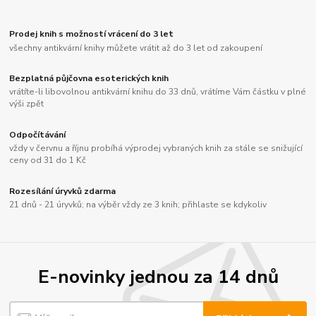
Prodej knih s možností vrácení do 3 let
všechny antikvární knihy můžete vrátit až do 3 let od zakoupení
Bezplatná půjčovna esoterických knih
vrátíte-li libovolnou antikvární knihu do 33 dnů, vrátíme Vám částku v plné
výši zpět
Odpočítávání
vždy v červnu a říjnu probíhá výprodej vybraných knih za stále se snižující
ceny od 31 do 1 Kč
Rozesílání úryvků zdarma
21 dnů - 21 úryvků; na výběr vždy ze 3 knih; přihlaste se kdykoliv
E-novinky jednou za 14 dnů