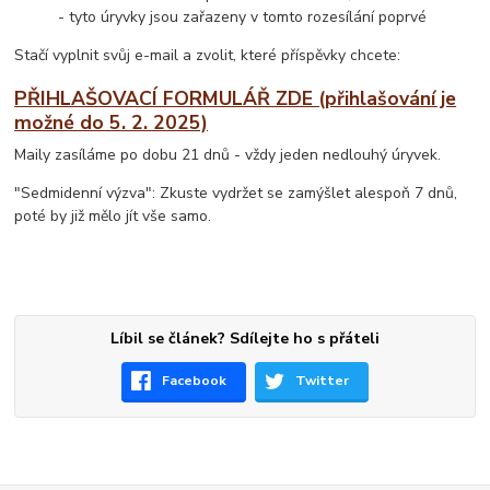
- tyto úryvky jsou zařazeny v tomto rozesílání poprvé
Stačí vyplnit svůj e-mail a zvolit, které příspěvky chcete:
PŘIHLAŠOVACÍ FORMULÁŘ ZDE (přihlašování je
možné do 5. 2. 2025)
Maily zasíláme po dobu 21 dnů - vždy jeden nedlouhý úryvek.
"Sedmidenní výzva": Zkuste vydržet se zamýšlet alespoň 7 dnů,
poté by již mělo jít vše samo.
Líbil se článek? Sdílejte ho s přáteli
Facebook
Twitter