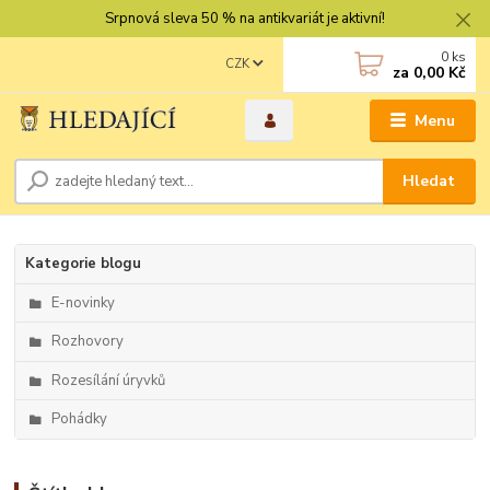
Srpnová sleva 50 % na antikvariát je aktivní!
0
ks
CZK
za
0,00 Kč
Menu
Hledat
Kategorie blogu
E-novinky
Rozhovory
Rozesílání úryvků
Pohádky