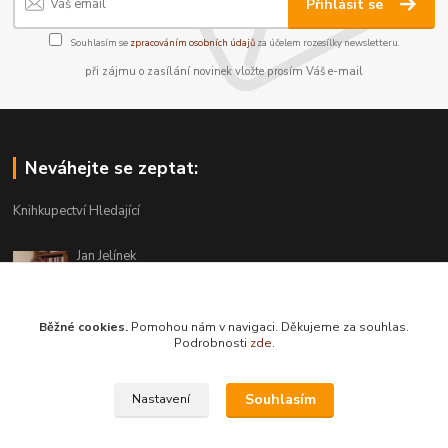
Přihlásit se
Souhlasím se
zpracováním osobních údajů
za účelem rozesílky newsletteru.
při zájmu o zasílání novinek vložte prosím Váš e-mail
Neváhejte se zeptat:
Knihkupectví Hledající
Jan Jelínek
220 873 250
Po-Pá 10-18, ve středu do 20 hodin
Běžné cookies.
Pomohou nám v navigaci. Děkujeme za souhlas.
info@hledajici.cz
Podrobnosti
zde
.
Souhlasím
Nastavení