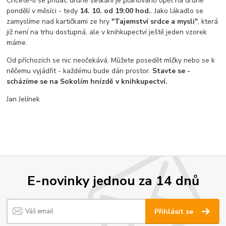
Chcete-li se přidat, druhé setkání je plánováno opět na druhé
pondělí v měsíci - tedy
14. 10. od 19:00 hod.
. Jako lákadlo se
zamyslíme nad kartičkami ze hry
"Tajemství srdce a mysli"
, která
již není na trhu dostupná, ale v knihkupectví ještě jeden vzorek
máme.
Od příchozích se nic neočekává. Můžete posedět mlčky nebo se k
něčemu vyjádřit - každému bude dán prostor.
Stavte se -
scházíme se na Sokolím hnízdě v knihkupectví.
Jan Jelínek
E-novinky jednou za 14 dnů
Přihlásit se