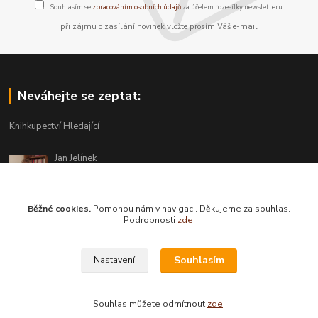
Souhlasím se
zpracováním osobních údajů
za účelem rozesílky newsletteru.
při zájmu o zasílání novinek vložte prosím Váš e-mail
Neváhejte se zeptat:
Knihkupectví Hledající
Jan Jelínek
220 873 250
Po-Pá 10-18, ve středu do 20 hodin
Běžné cookies.
Pomohou nám v navigaci. Děkujeme za souhlas.
info@hledajici.cz
Podrobnosti
zde
.
Souhlasím
Nastavení
Souhlas můžete odmítnout
zde
.
Vytvořeno na
Eshop-rychle.cz