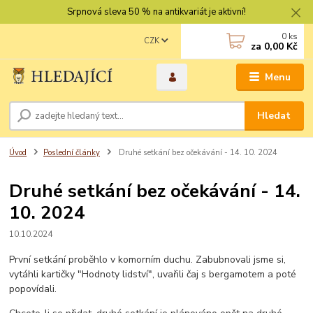
Srpnová sleva 50 % na antikvariát je aktivní!
0
ks
CZK
za
0,00 Kč
Menu
Hledat
Úvod
Poslední články
Druhé setkání bez očekávání - 14. 10. 2024
Druhé setkání bez očekávání - 14.
10. 2024
10.10.2024
První setkání proběhlo v komorním duchu. Zabubnovali jsme si,
vytáhli kartičky "Hodnoty lidství", uvařili čaj s bergamotem a poté
popovídali.