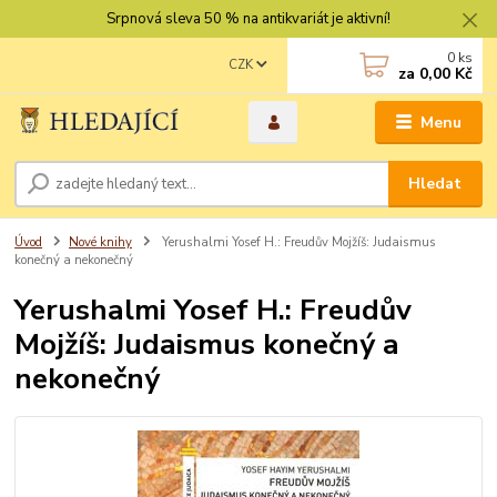
Srpnová sleva 50 % na antikvariát je aktivní!
0
ks
CZK
za
0,00 Kč
Menu
Hledat
Úvod
Nové knihy
Yerushalmi Yosef H.: Freudův Mojžíš: Judaismus
konečný a nekonečný
Yerushalmi Yosef H.: Freudův
Mojžíš: Judaismus konečný a
nekonečný