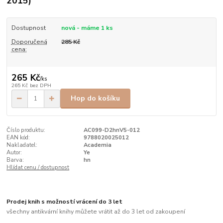
2015)
Dostupnost
nová - máme 1 ks
Doporučená
285 Kč
cena:
265 Kč
/
ks
265 Kč
bez DPH
Hop do košíku
Číslo produktu:
AC099-D2hnV5-012
EAN kód:
9788020025012
Nakladatel:
Academia
Autor:
Ye
Barva:
hn
Hlídat cenu / dostupnost
Prodej knih s možností vrácení do 3 let
všechny antikvární knihy můžete vrátit až do 3 let od zakoupení