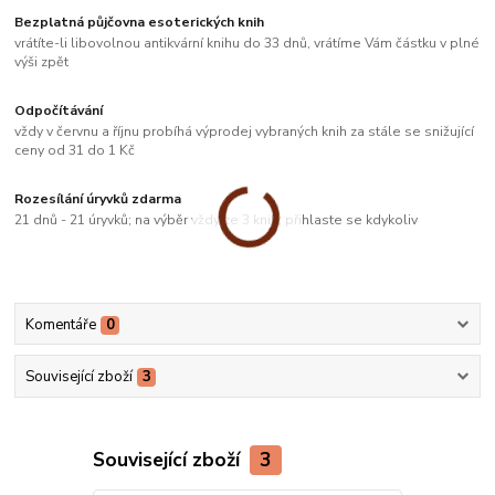
Bezplatná půjčovna esoterických knih
vrátíte-li libovolnou antikvární knihu do 33 dnů, vrátíme Vám částku v plné
výši zpět
Odpočítávání
vždy v červnu a říjnu probíhá výprodej vybraných knih za stále se snižující
ceny od 31 do 1 Kč
Rozesílání úryvků zdarma
21 dnů - 21 úryvků; na výběr vždy ze 3 knih; přihlaste se kdykoliv
Komentáře
0
Související zboží
3
Související zboží
3