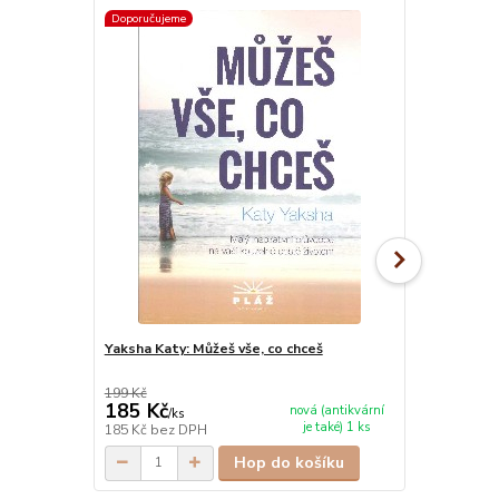
Doporučujeme
Doporučujeme
Yaksha Katy: Můžeš vše, co chceš
Yongey Ming
den
199 Kč
398 Kč
185 Kč
370 Kč
nová (antikvární
/
ks
/
ks
je také) 1 ks
185 Kč
bez DPH
370 Kč
bez 
Hop do košíku