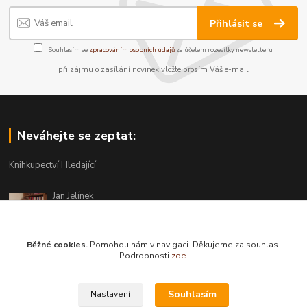
Přihlásit se
Souhlasím se
zpracováním osobních údajů
za účelem rozesílky newsletteru.
při zájmu o zasílání novinek vložte prosím Váš e-mail
Neváhejte se zeptat:
Knihkupectví Hledající
Jan Jelínek
220 873 250
Po-Pá 10-18, ve středu do 20 hodin
Běžné cookies.
Pomohou nám v navigaci. Děkujeme za souhlas.
info@hledajici.cz
Podrobnosti
zde
.
Souhlasím
Nastavení