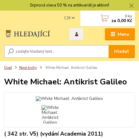
Srpnová sleva 50 % na antikvariát je aktivní!
0
ks
CZK
za
0,00 Kč
Menu
Hledat
Úvod
Nové knihy
White Michael: Antikrist Galileo
White Michael: Antikrist Galileo
( 342 str. V5) (vydání Academia 2011)