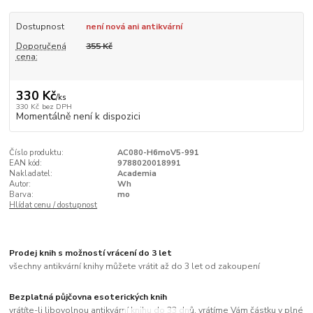
Dostupnost
není nová ani antikvární
Doporučená
355 Kč
cena:
330 Kč
/
ks
330 Kč
bez DPH
Momentálně není k dispozici
Číslo produktu:
AC080-H6moV5-991
EAN kód:
9788020018991
Nakladatel:
Academia
Autor:
Wh
Barva:
mo
Hlídat cenu / dostupnost
Prodej knih s možností vrácení do 3 let
všechny antikvární knihy můžete vrátit až do 3 let od zakoupení
Bezplatná půjčovna esoterických knih
vrátíte-li libovolnou antikvární knihu do 33 dnů, vrátíme Vám částku v plné