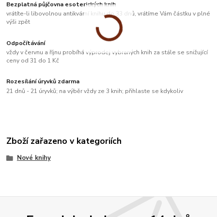
Bezplatná půjčovna esoterických knih
vrátíte-li libovolnou antikvární knihu do 33 dnů, vrátíme Vám částku v plné
výši zpět
Odpočítávání
vždy v červnu a říjnu probíhá výprodej vybraných knih za stále se snižující
ceny od 31 do 1 Kč
Rozesílání úryvků zdarma
21 dnů - 21 úryvků; na výběr vždy ze 3 knih; přihlaste se kdykoliv
Zboží zařazeno v kategoriích
Nové knihy