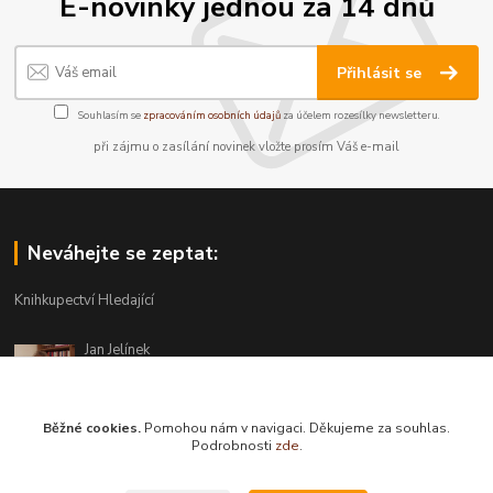
E-novinky jednou za 14 dnů
Přihlásit se
Souhlasím se
zpracováním osobních údajů
za účelem rozesílky newsletteru.
při zájmu o zasílání novinek vložte prosím Váš e-mail
Neváhejte se zeptat:
Knihkupectví Hledající
Jan Jelínek
220 873 250
Po-Pá 10-18, ve středu do 20 hodin
Běžné cookies.
Pomohou nám v navigaci. Děkujeme za souhlas.
info@hledajici.cz
Podrobnosti
zde
.