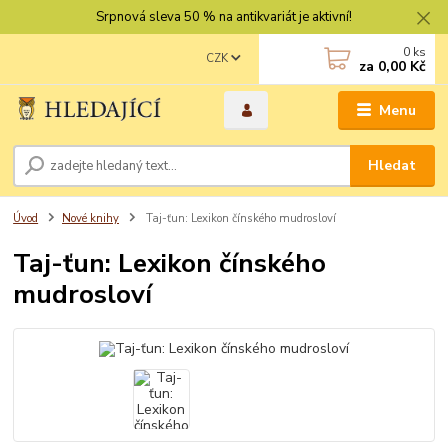
Srpnová sleva 50 % na antikvariát je aktivní!
0
ks
CZK
za
0,00 Kč
Menu
Hledat
Úvod
Nové knihy
Taj-ťun: Lexikon čínského mudrosloví
Taj-ťun: Lexikon čínského
mudrosloví