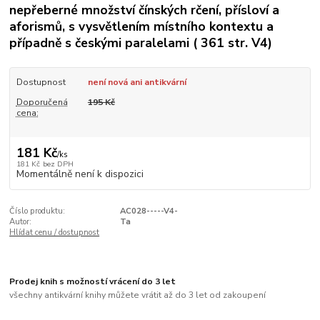
nepřeberné množství čínských rčení, přísloví a
aforismů, s vysvětlením místního kontextu a
případně s českými paralelami ( 361 str. V4)
Dostupnost
není nová ani antikvární
Doporučená
195 Kč
cena:
181 Kč
/
ks
181 Kč
bez DPH
Momentálně není k dispozici
Číslo produktu:
AC028-----V4-
Autor:
Ta
Hlídat cenu / dostupnost
Prodej knih s možností vrácení do 3 let
všechny antikvární knihy můžete vrátit až do 3 let od zakoupení