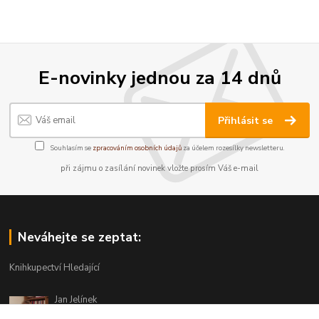
E-novinky jednou za 14 dnů
Přihlásit se
Souhlasím se
zpracováním osobních údajů
za účelem rozesílky newsletteru.
při zájmu o zasílání novinek vložte prosím Váš e-mail
Neváhejte se zeptat:
Knihkupectví Hledající
Jan Jelínek
220 873 250