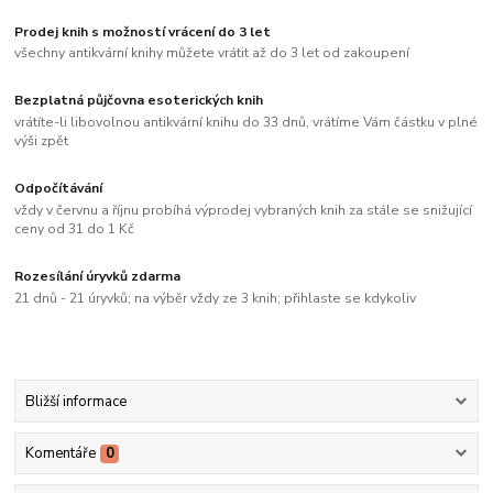
Prodej knih s možností vrácení do 3 let
všechny antikvární knihy můžete vrátit až do 3 let od zakoupení
Bezplatná půjčovna esoterických knih
vrátíte-li libovolnou antikvární knihu do 33 dnů, vrátíme Vám částku v plné
výši zpět
Odpočítávání
vždy v červnu a říjnu probíhá výprodej vybraných knih za stále se snižující
ceny od 31 do 1 Kč
Rozesílání úryvků zdarma
21 dnů - 21 úryvků; na výběr vždy ze 3 knih; přihlaste se kdykoliv
Bližší informace
Komentáře
0