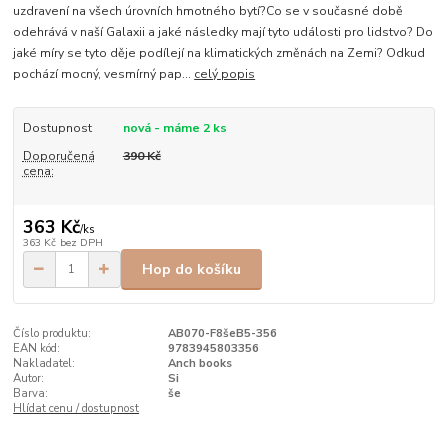
uzdravení na všech úrovních hmotného bytí?Co se v současné době
odehrává v naší Galaxii a jaké následky mají tyto události pro lidstvo? Do
jaké míry se tyto děje podílejí na klimatických změnách na Zemi? Odkud
pochází mocný, vesmírný pap...
celý popis
Dostupnost
nová - máme 2 ks
Doporučená
390 Kč
cena:
363 Kč
/
ks
363 Kč
bez DPH
Hop do košíku
Číslo produktu:
AB070-F8šeB5-356
EAN kód:
9783945803356
Nakladatel:
Anch books
Autor:
Si
Barva:
še
Hlídat cenu / dostupnost