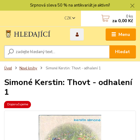
Srpnová sleva 50 % na antikvariát je aktivní!
0
ks
CZK
za
0,00 Kč
Menu
Hledat
Úvod
Nové knihy
Simoné Kerstin: Thovt - odhalení 1
Simoné Kerstin: Thovt - odhalení
1
Doporučujeme