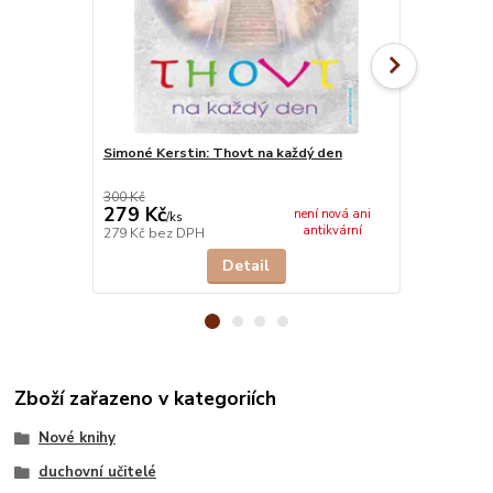
Simoné Kerstin: Thovt na každý den
Simoné Kers
(audio CD, 6
300 Kč
350 Kč
279 Kč
326 Kč
není nová ani
/
ks
/
ks
antikvární
279 Kč
bez DPH
269 Kč
bez 
Detail
Zboží zařazeno v kategoriích
Nové knihy
duchovní učitelé