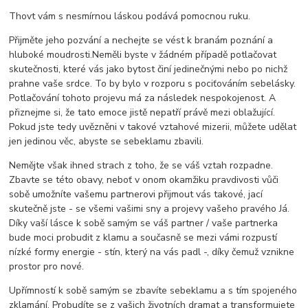
Thovt vám s nesmírnou láskou podává pomocnou ruku.
Přijměte jeho pozvání a nechejte se vést k branám poznání a
hluboké moudrosti.Neměli byste v žádném případě potlačovat
skutečnosti, které vás jako bytost činí jedinečnými nebo po nichž
prahne vaše srdce. To by bylo v rozporu s pociťováním sebelásky.
Potlačování tohoto projevu má za následek nespokojenost. A
přiznejme si, že tato emoce jistě nepatří právě mezi oblažující.
Pokud jste tedy uvězněni v takové vztahové mizerii, můžete udělat
jen jedinou věc, abyste se sebeklamu zbavili.
Nemějte však ihned strach z toho, že se váš vztah rozpadne.
Zbavte se této obavy, neboť v onom okamžiku pravdivosti vůči
sobě umožníte vašemu partnerovi přijmout vás takové, jací
skutečně jste - se všemi vašimi sny a projevy vašeho pravého Já.
Díky vaší lásce k sobě samým se váš partner / vaše partnerka
bude moci probudit z klamu a současně se mezi vámi rozpustí
nízké formy energie - stín, který na vás padl -, díky čemuž vznikne
prostor pro nové.
Upřímností k sobě samým se zbavíte sebeklamu a s tím spojeného
zklamání. Probudíte se z vašich životních dramat a transformujete