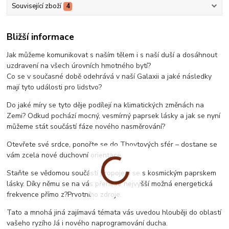
Související zboží
4
Bližší informace
Jak můžeme komunikovat s naším tělem i s naší duší a dosáhnout
uzdravení na všech úrovních hmotného bytí?
Co se v současné době odehrává v naší Galaxii a jaké následky
mají tyto události pro lidstvo?
Do jaké míry se tyto děje podílejí na klimatických změnách na
Zemi? Odkud pochází mocný, vesmírný paprsek lásky a jak se nyní
můžeme stát součástí fáze nového nasměrování?
Otevřete své srdce, ponořte se do Thovtových sfér – dostane se
vám zcela nové duchovní orientace.
Staňte se vědomou součástí propojení se s kosmickým paprskem
lásky. Díky němu se na vás přenese nejvyšší možná energetická
frekvence přímo z?Prvotního zdroje.
Tato a mnohá jiná zajímavá témata vás uvedou hlouběji do oblastí
vašeho ryzího Já i nového naprogramování ducha.