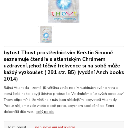
bytost Thovt prostřednictvím Kerstin Simoné
seznamuje čtenáře s atlantským Chrámem
uzdravení, jehož léčivé frekvence si na sobě může
každý vyzkoušet ( 291 str. B5) (vydání Anch books
2014)
Bájná Atlantida – země, již většina z nás nosí v hlubinách svého nitra a
která čeká na to, aby ji lidstvo probudilo. Ve druhém díle svých poselství
Thovt připomíná, že většina z nás jsou někdejšími obyvateli Atlantidy.
Podle něj jsme zde v této době proto, abychom společně se Zemí
dokončili dílo vze...
celý popis
Dostupnost
není nová ani antikvární