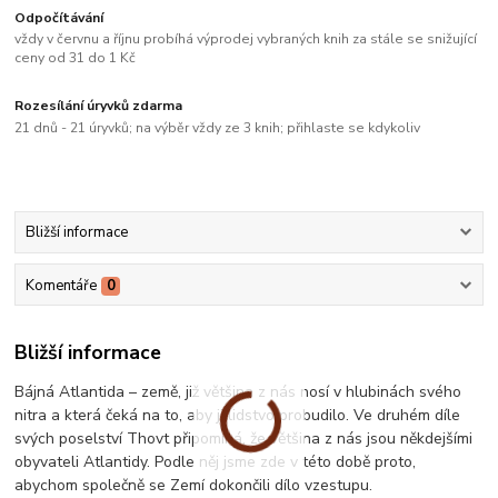
Odpočítávání
vždy v červnu a říjnu probíhá výprodej vybraných knih za stále se snižující
ceny od 31 do 1 Kč
Rozesílání úryvků zdarma
21 dnů - 21 úryvků; na výběr vždy ze 3 knih; přihlaste se kdykoliv
Bližší informace
Komentáře
0
Bližší informace
Bájná Atlantida – země, již většina z nás nosí v hlubinách svého
nitra a která čeká na to, aby ji lidstvo probudilo. Ve druhém díle
svých poselství Thovt připomíná, že většina z nás jsou někdejšími
obyvateli Atlantidy. Podle něj jsme zde v této době proto,
abychom společně se Zemí dokončili dílo vzestupu.