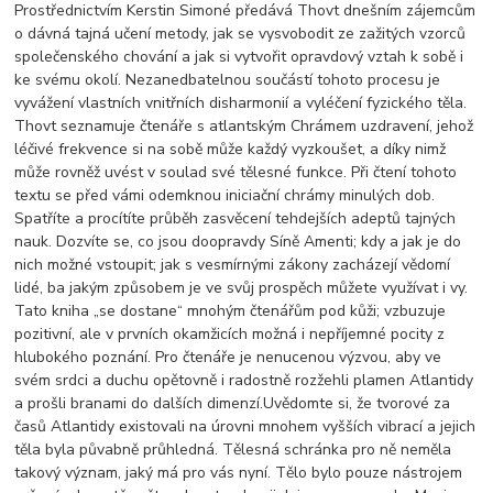
Prostřednictvím Kerstin Simoné předává Thovt dnešním zájemcům
o dávná tajná učení metody, jak se vysvobodit ze zažitých vzorců
společenského chování a jak si vytvořit opravdový vztah k sobě i
ke svému okolí. Nezanedbatelnou součástí tohoto procesu je
vyvážení vlastních vnitřních disharmonií a vyléčení fyzického těla.
Thovt seznamuje čtenáře s atlantským Chrámem uzdravení, jehož
léčivé frekvence si na sobě může každý vyzkoušet, a díky nimž
může rovněž uvést v soulad své tělesné funkce. Při čtení tohoto
textu se před vámi odemknou iniciační chrámy minulých dob.
Spatříte a procítíte průběh zasvěcení tehdejších adeptů tajných
nauk. Dozvíte se, co jsou doopravdy Síně Amenti; kdy a jak je do
nich možné vstoupit; jak s vesmírnými zákony zacházejí vědomí
lidé, ba jakým způsobem je ve svůj prospěch můžete využívat i vy.
Tato kniha „se dostane“ mnohým čtenářům pod kůži; vzbuzuje
pozitivní, ale v prvních okamžicích možná i nepříjemné pocity z
hlubokého poznání. Pro čtenáře je nenucenou výzvou, aby ve
svém srdci a duchu opětovně i radostně rozžehli plamen Atlantidy
a prošli branami do dalších dimenzí.Uvědomte si, že tvorové za
časů Atlantidy existovali na úrovni mnohem vyšších vibrací a jejich
těla byla půvabně průhledná. Tělesná schránka pro ně neměla
takový význam, jaký má pro vás nyní. Tělo bylo pouze nástrojem