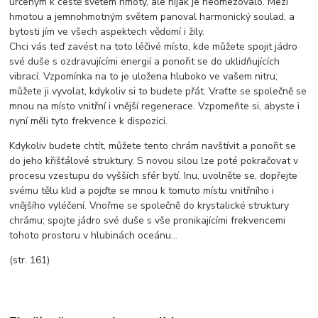
určeným k cestě světem hmoty, ale nijak je neomezovalo. Mezi
hmotou a jemnohmotným světem panoval harmonický soulad, a
bytosti jím ve všech aspektech vědomí i žily.
Chci vás teď zavést na toto léčivé místo, kde můžete spojit jádro
své duše s ozdravujícími energií a ponořit se do uklidňujících
vibrací. Vzpomínka na to je uložena hluboko ve vašem nitru;
můžete ji vyvolat, kdykoliv si to budete přát. Vraťte se společně se
mnou na místo vnitřní i vnější regenerace. Vzpomeňte si, abyste i
nyní měli tyto frekvence k dispozici.
Kdykoliv budete chtít, můžete tento chrám navštívit a ponořit se
do jeho křišťálové struktury. S novou silou lze poté pokračovat v
procesu vzestupu do vyšších sfér bytí. Inu, uvolněte se, dopřejte
svému tělu klid a pojďte se mnou k tomuto místu vnitřního i
vnějšího vyléčení. Vnořme se společně do krystalické struktury
chrámu; spojte jádro své duše s vše pronikajícími frekvencemi
tohoto prostoru v hlubinách oceánu...
(str. 161)