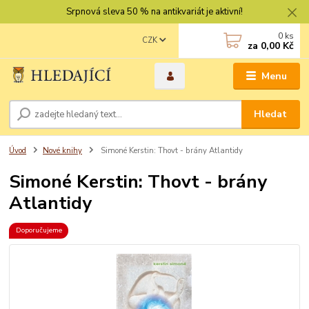
Srpnová sleva 50 % na antikvariát je aktivní!
0
ks
CZK
za
0,00 Kč
Menu
Hledat
Úvod
Nové knihy
Simoné Kerstin: Thovt - brány Atlantidy
Simoné Kerstin: Thovt - brány
Atlantidy
Doporučujeme