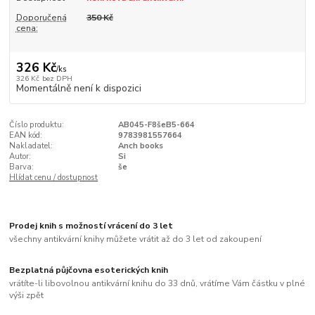
Doporučená
350 Kč
cena:
326 Kč
/
ks
326 Kč
bez DPH
Momentálně není k dispozici
Číslo produktu:
AB045-F8šeB5-664
EAN kód:
9783981557664
Nakladatel:
Anch books
Autor:
Si
Barva:
še
Hlídat cenu / dostupnost
Prodej knih s možností vrácení do 3 let
všechny antikvární knihy můžete vrátit až do 3 let od zakoupení
Bezplatná půjčovna esoterických knih
vrátíte-li libovolnou antikvární knihu do 33 dnů, vrátíme Vám částku v plné
výši zpět