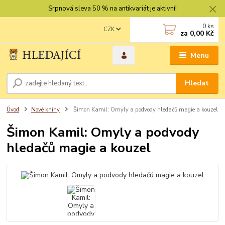
Srpnová sleva 50 % na antikvariát je aktivní!
0
ks
CZK
za
0,00 Kč
Menu
Hledat
Úvod
Nové knihy
Šimon Kamil: Omyly a podvody hledačů magie a kouzel
Šimon Kamil: Omyly a podvody
hledačů magie a kouzel