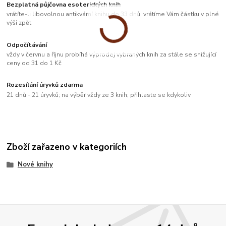
Bezplatná půjčovna esoterických knih
vrátíte-li libovolnou antikvární knihu do 33 dnů, vrátíme Vám částku v plné
výši zpět
Odpočítávání
vždy v červnu a říjnu probíhá výprodej vybraných knih za stále se snižující
ceny od 31 do 1 Kč
Rozesílání úryvků zdarma
21 dnů - 21 úryvků; na výběr vždy ze 3 knih; přihlaste se kdykoliv
Zboží zařazeno v kategoriích
Nové knihy