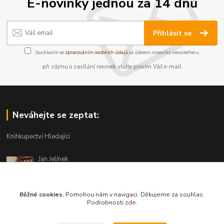
E-novinky jednou za 14 dnů
Přihlásit se
Souhlasím se
zpracováním osobních údajů
za účelem rozesílky newsletteru.
při zájmu o zasílání novinek vložte prosím Váš e-mail
Neváhejte se zeptat:
Knihkupectví Hledající
Jan Jelínek
220 873 250
Po-Pá 10-18, ve středu do 20 hodin
Běžné cookies.
Pomohou nám v navigaci. Děkujeme za souhlas.
info@hledajici.cz
Podrobnosti
zde
.