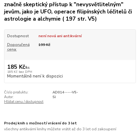
značně skeptický přístup k "nevysvětlitelným"
jevům, jako je UFO, operace filipínských léčitelů či
astrologie a alchymie ( 197 str. V5)
Dostupnost
není nová ani antikvární
Doporučená
199 Kč
cena:
185 Kč
/
ks
185 Kč
bez DPH
Momentálně není k dispozici
Číslo produktu:
AD014-----V5-
Autor:
Si
Hlídat cenu / dostupnost
Prodej knih s možností vrácení do 3 let
všechny antikvární knihy můžete vrátit až do 3 let od zakoupení