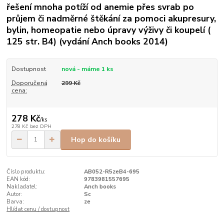
řešení mnoha potíží od anemie přes svrab po
průjem či nadměrné štěkání za pomoci akupresury,
bylin, homeopatie nebo úpravy výživy či koupelí (
125 str. B4) (vydání Anch books 2014)
Dostupnost
nová - máme 1 ks
Doporučená
299 Kč
cena:
278 Kč
/
ks
278 Kč
bez DPH
Hop do košíku
Číslo produktu:
AB052-R5zeB4-695
EAN kód:
9783981557695
Nakladatel:
Anch books
Autor:
Sc
Barva:
ze
Hlídat cenu / dostupnost