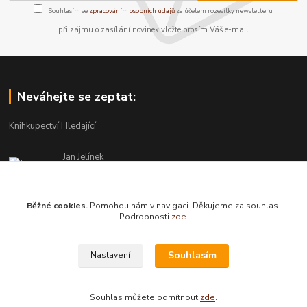
Souhlasím se
zpracováním osobních údajů
za účelem rozesílky newsletteru.
při zájmu o zasílání novinek vložte prosím Váš e-mail
Neváhejte se zeptat:
Knihkupectví Hledající
Jan Jelínek
220 873 250
Po-Pá 10-18, ve středu do 20 hodin
Běžné cookies.
Pomohou nám v navigaci. Děkujeme za souhlas.
info@hledajici.cz
Podrobnosti
zde
.
Souhlasím
Nastavení
Souhlas můžete odmítnout
zde
.