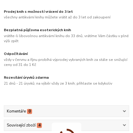
Prodej knih s možností vrácení do 3 let
všechny antikvární knihy můžete vrátit až do 3 let od zakoupení
Bezplatná půjčovna esoterických knih
vrátíte-li libovolnou antikvární knihu do 33 dnů, vrátíme Vám částku v plné
výši zpět
Odpočítávání
vždy v červnu a říjnu probíhá výprodej vybraných knih za stále se snižující
ceny od 31 do 1 Kč
Rozesílání úryvků zdarma
21 dnů - 21 úryvků; na výběr vždy ze 3 knih; přihlaste se kdykoliv
Komentáře
0
Související zboží
4