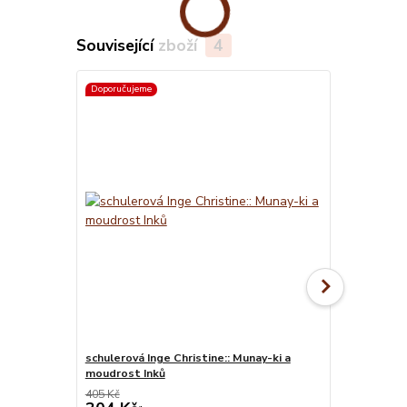
Související zboží
4
Doporučujeme
schulerová Inge Christine:: Munay-ki a
Schwartz Ro
moudrost Inků
405 Kč
338 Kč