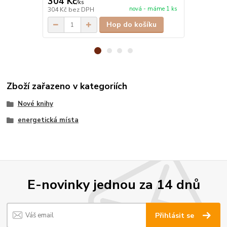
304 Kč
314 Kč
/
ks
/
ks
nová - máme 1 ks
304 Kč
bez DPH
314 Kč
bez 
Hop do košíku
Zboží zařazeno v kategoriích
Nové knihy
energetická místa
E-novinky jednou za 14 dnů
Přihlásit se