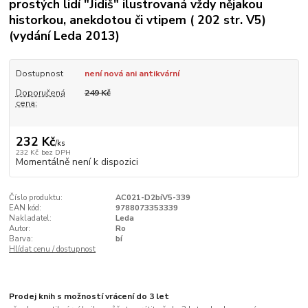
prostých lidí "Jidiš" ilustrovaná vždy nějakou
historkou, anekdotou či vtipem ( 202 str. V5)
(vydání Leda 2013)
Dostupnost
není nová ani antikvární
Doporučená
249 Kč
cena:
232 Kč
/
ks
232 Kč
bez DPH
Momentálně není k dispozici
Číslo produktu:
AC021-D2bíV5-339
EAN kód:
9788073353339
Nakladatel:
Leda
Autor:
Ro
Barva:
bí
Hlídat cenu / dostupnost
Prodej knih s možností vrácení do 3 let