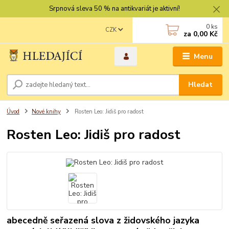
Srpnová sleva 50 % na antikvariát je aktivní!
0
ks
CZK
za
0,00 Kč
Menu
Hledat
Úvod
Nové knihy
Rosten Leo: Jidiš pro radost
Rosten Leo: Jidiš pro radost
abecedně seřazená slova z židovského jazyka