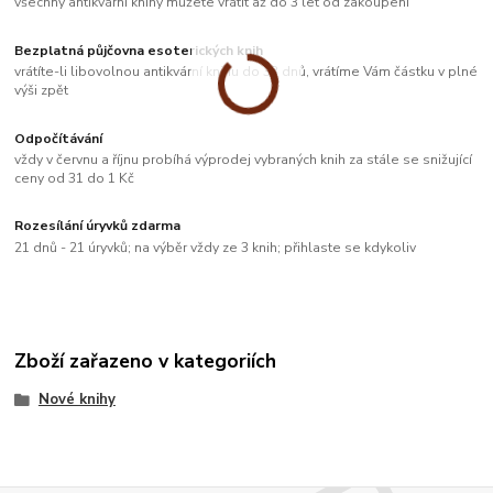
všechny antikvární knihy můžete vrátit až do 3 let od zakoupení
Bezplatná půjčovna esoterických knih
vrátíte-li libovolnou antikvární knihu do 33 dnů, vrátíme Vám částku v plné
výši zpět
Odpočítávání
vždy v červnu a říjnu probíhá výprodej vybraných knih za stále se snižující
ceny od 31 do 1 Kč
Rozesílání úryvků zdarma
21 dnů - 21 úryvků; na výběr vždy ze 3 knih; přihlaste se kdykoliv
Zboží zařazeno v kategoriích
Nové knihy