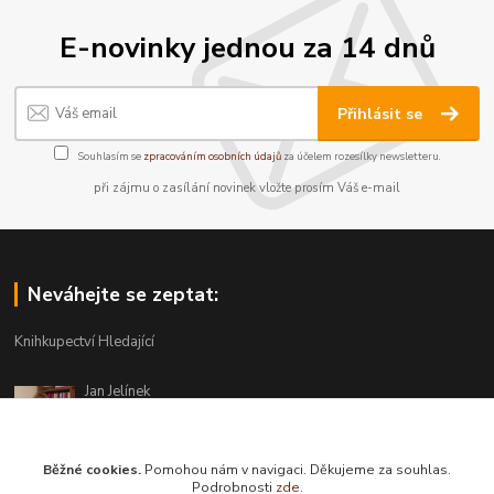
E-novinky jednou za 14 dnů
Přihlásit se
Souhlasím se
zpracováním osobních údajů
za účelem rozesílky newsletteru.
při zájmu o zasílání novinek vložte prosím Váš e-mail
Neváhejte se zeptat:
Knihkupectví Hledající
Jan Jelínek
220 873 250
Po-Pá 10-18, ve středu do 20 hodin
Běžné cookies.
Pomohou nám v navigaci. Děkujeme za souhlas.
info@hledajici.cz
Podrobnosti
zde
.