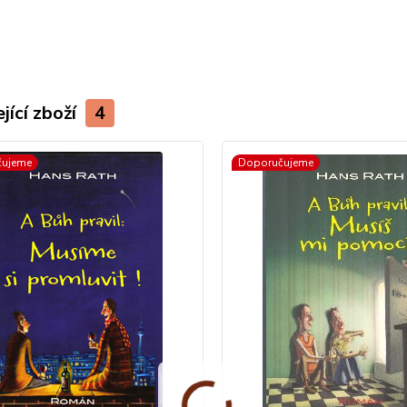
)
jící zboží
4
čujeme
Doporučujeme