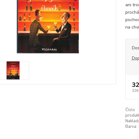
ani tr
procház
pochod
na chví
Dos
Dop
32
326
Číslo
produkt
Naklada
Barva: