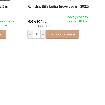
síš mi
Ramtha: Bílá kniha (nové vydání 2022)
Ex
nová (prodáno
449
385 Kč
4
vá - máme
více než 300 ks)
/
ks
1 ks
3 ks
385 Kč
bez DPH
41
ku
Hop do košíku