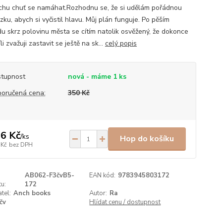
ochu chuť se namáhat.Rozhodnu se, že si udělám pořádnou
ku, abych si vyčistil hlavu. Můj plán funguje. Po pěším
u skrz polovinu města se cítím natolik osvěžený, že dokonce
li zvažuji zastavit se ještě na sk...
celý popis
tupnost
nová - máme 1 ks
oručená cena:
350 Kč
6 Kč
/
ks
Hop do košíku
 Kč
bez DPH
AB062-F3čvB5-
EAN kód:
9783945803172
u:
172
tel:
Anch books
Autor:
Ra
čv
Hlídat cenu / dostupnost