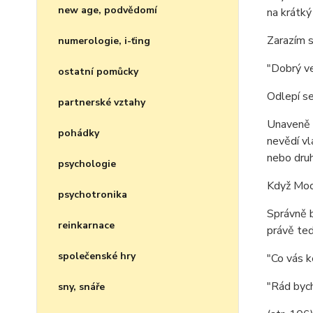
new age, podvědomí
na krátký
Zarazím 
numerologie, i-ťing
"Dobrý ve
ostatní pomůcky
Odlepí se
partnerské vztahy
Unaveně s
pohádky
nevědí vl
nebo druh
psychologie
Když Moos
psychotronika
Správně b
reinkarnace
právě teď
společenské hry
"Co vás k
"Rád bych
sny, snáře