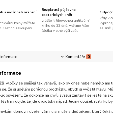
Bezplatná půjčovna
ih s možností vrácení
Odpočí
esoterických knih
vždy v č
vrátíte-li libovolnou antikvární
ntikvární knihy můžete
výprodej
knihu do 33 dnů, vrátíme Vám
do 3 let od zakoupení
se snižu
částku v plné výši zpět
í informace
Komentáře
0
informace
ží. Vločky se snášejí tak váhavě, jako by dnes nebe nemělo ani 
se, že si udělám pořádnou procházku, abych si vyčistil hlavu. M
olik osvěžený, že dokonce na chvíli zvažuji zastavit se ještě na 
štěstí mi dojde, že jde o idiotský nápad. Jediný doušek ryzlinku by
mykám domovní dveře, všimnu si muže s deštníkem, který čeká p