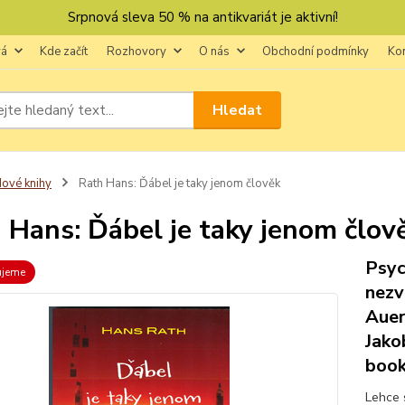
Srpnová sleva 50 % na antikvariát je aktivní!
vá
Kde začít
Rozhovory
O nás
Obchodní podmínky
Ko
Hledat
ové knihy
Rath Hans: Ďábel je taky jenom člověk
 Hans: Ďábel je taky jenom člov
Psyc
ujeme
nezv
Auer
Jako
book
Lehce 