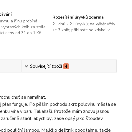
távání
Rozesílání úryvků zdarma
ervnu a říjnu probíhá
21 dnů - 21 úryvků; na výběr vždy
 vybraných knih za stále
ze 3 knih; přihlaste se kdykoliv
jící ceny od 31 do 1 Kč
Související zboží
4
trochu chuť se namáhat.
ůj plán funguje. Po pěším pochodu skrz polovinu města se
sklenku vína v baru Takahaši. Protože mám znovu jasnou
 zaručeně stačil, abych byl zase opilý jako štoudev.
od pouliční lampou. Maličko deštník poodtáhne, takže