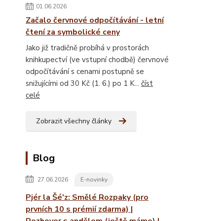
01.06.2026
Začalo červnové odpočítávání - letní
čtení za symbolické ceny
Jako již tradičně probíhá v prostorách
knihkupectví (ve vstupní chodbě) červnové
odpočítávání s cenami postupně se
snižujícími od 30 Kč (1. 6.) po 1 K...
číst
celé
Zobrazit všechny články
Blog
27.06.2026
E-novinky
Pjér la Šé'z: Smělé Rozpaky (pro
prvních 10 s prémií zdarma) |