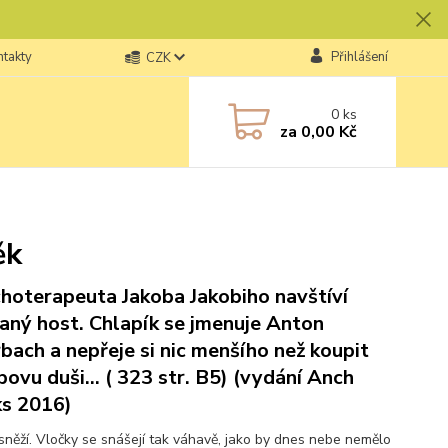
ntakty
Přihlášení
CZK
0
ks
za
0,00 Kč
ěk
hoterapeuta Jakoba Jakobiho navštíví
aný host. Chlapík se jmenuje Anton
bach a nepřeje si nic menšího než koupit
bovu duši... ( 323 str. B5) (vydání Anch
s 2016)
sněží. Vločky se snášejí tak váhavě, jako by dnes nebe nemělo