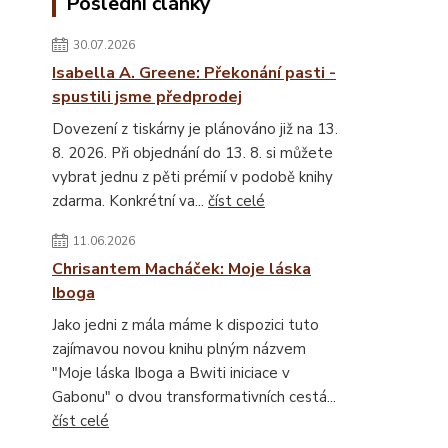
Poslední články
30.07.2026
Isabella A. Greene: Překonání pasti -
spustili jsme předprodej
Dovezení z tiskárny je plánováno již na 13.
8. 2026. Při objednání do 13. 8. si můžete
vybrat jednu z pěti prémií v podobě knihy
zdarma. Konkrétní va...
číst celé
11.06.2026
Chrisantem Macháček: Moje láska
Iboga
Jako jedni z mála máme k dispozici tuto
zajímavou novou knihu plným názvem
"Moje láska Iboga a Bwiti iniciace v
Gabonu" o dvou transformativních cestá...
číst celé