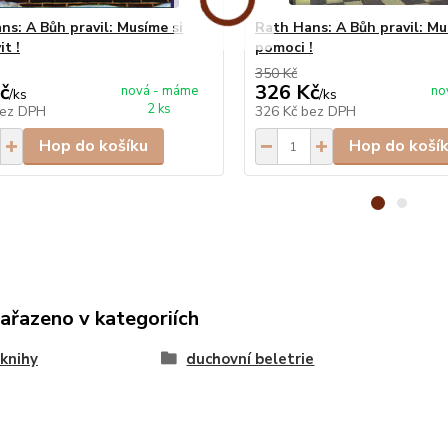
ns: A Bůh pravil: Musíme si
Rath Hans: A Bůh pravil: Mu
t !
pomoci !
350 Kč
č
326 Kč
nová - máme
no
/
ks
/
ks
2 ks
ez DPH
326 Kč
bez DPH
Hop do košíku
Hop do koší
zařazeno v kategoriích
knihy
duchovní beletrie