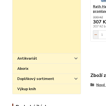
Rath Ha
promluvi
330 Kč
307 K
307 Kč
b
Antikvariát
Aborix
Zboží 
Doplňkový sortiment
Nové 
Výkup knih