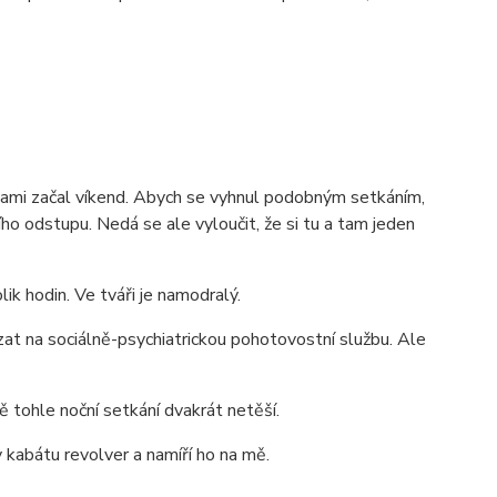
inami začal víkend. Abych se vyhnul podobným setkáním,
ího odstupu. Nedá se ale vyloučit, že si tu a tam jeden
k hodin. Ve tváři je namodralý.
t na sociálně-psychiatrickou pohotovostní službu. Ale
 tohle noční setkání dvakrát netěší.
kabátu revolver a namíří ho na mě.