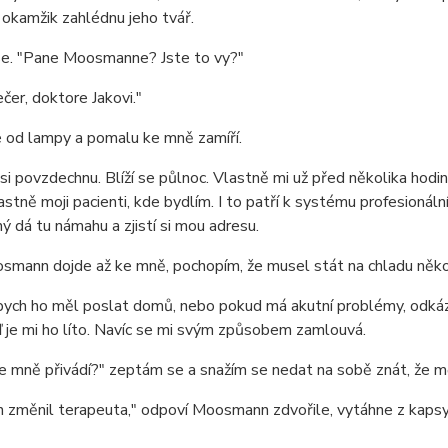
 okamžik zahlédnu jeho tvář.
se. "Pane Moosmanne? Jste to vy?"
čer, doktore Jakovi."
 od lampy a pomalu ke mně zamíří.
i povzdechnu. Blíží se půlnoc. Vlastně mi už před několika hod
astně moji pacienti, kde bydlím. I to patří k systému profesionáln
ý dá tu námahu a zjistí si mou adresu.
mann dojde až ke mně, pochopím, že musel stát na chladu několi
ych ho měl poslat domů, nebo pokud má akutní problémy, odkáza
 je mi ho líto. Navíc se mi svým způsobem zamlouvá.
e mně přivádí?" zeptám se a snažím se nedat na sobě znát, že mě
 změnil terapeuta," odpoví Moosmann zdvořile, vytáhne z kapsy 