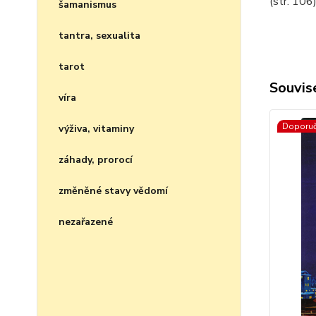
(str. 106
šamanismus
tantra, sexualita
tarot
Souvise
víra
Doporu
výživa, vitaminy
záhady, prorocí
změněné stavy vědomí
nezařazené