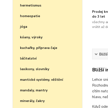
hermetismus
Prodej kn
homeopatie
do 3 let
všechny a
jóga
vrátit až 
kóany, výroky
kuchařky, příprava čaje
Bližš
léčitelství
Bližší 
lexikony, slovníky
Lehce sně
mantické systémy, věštění
Rozhodnu 
mandaly, mantry
cítím nat
hlavu, na
minerály, čakry
Když ode