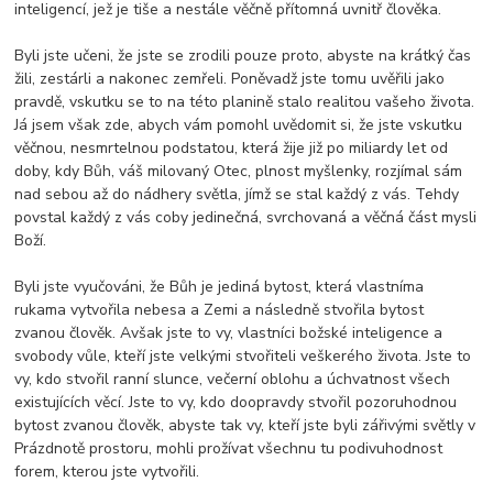
inteligencí, jež je tiše a nestále věčně přítomná uvnitř člověka.
Byli jste učeni, že jste se zrodili pouze proto, abyste na krátký čas
žili, zestárli a nakonec zemřeli. Poněvadž jste tomu uvěřili jako
pravdě, vskutku se to na této planině stalo realitou vašeho života.
Já jsem však zde, abych vám pomohl uvědomit si, že jste vskutku
věčnou, nesmrtelnou podstatou, která žije již po miliardy let od
doby, kdy Bůh, váš milovaný Otec, plnost myšlenky, rozjímal sám
nad sebou až do nádhery světla, jímž se stal každý z vás. Tehdy
povstal každý z vás coby jedinečná, svrchovaná a věčná část mysli
Boží.
Byli jste vyučováni, že Bůh je jediná bytost, která vlastníma
rukama vytvořila nebesa a Zemi a následně stvořila bytost
zvanou člověk. Avšak jste to vy, vlastníci božské inteligence a
svobody vůle, kteří jste velkými stvořiteli veškerého života. Jste to
vy, kdo stvořil ranní slunce, večerní oblohu a úchvatnost všech
existujících věcí. Jste to vy, kdo doopravdy stvořil pozoruhodnou
bytost zvanou člověk, abyste tak vy, kteří jste byli zářivými světly v
Prázdnotě prostoru, mohli prožívat všechnu tu podivuhodnost
forem, kterou jste vytvořili.