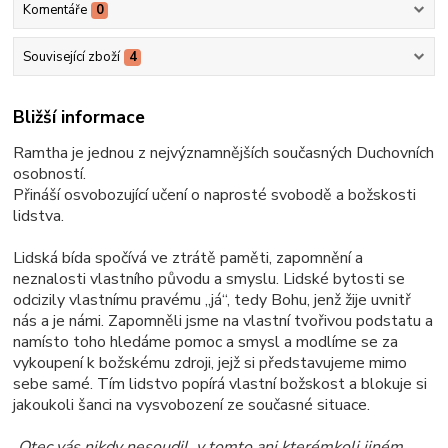
Komentáře
0
Související zboží
4
Bližší informace
Ramtha je jednou z nejvýznamnějších současných Duchovních
osobností.
Přináší osvobozující učení o naprosté svobodě a božskosti
lidstva.
Lidská bída spočívá ve ztrátě paměti, zapomnění a
neznalosti vlastního původu a smyslu. Lidské bytosti se
odcizily vlastnímu pravému „já“, tedy Bohu, jenž žije uvnitř
nás a je námi. Zapomněli jsme na vlastní tvořivou podstatu a
namísto toho hledáme pomoc a smysl a modlíme se za
vykoupení k božskému zdroji, jejž si představujeme mimo
sebe samé. Tím lidstvo popírá vlastní božskost a blokuje si
jakoukoli šanci na vysvobození ze současné situace.
„Otec vás nikdy nesoudil, v tomto ani kterémkoli jiném