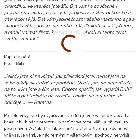
okamžiku, ve kterém jste žili. Byl vámi a současně i
platformou života, na níž jste projevovali vlastní božské a
cílevědomé já. Dal vám jedinečnost vašeho vlastního ega a
svobodu vůle, abyste se mohli stát, čímkoli si stát přejete,
a mohli vnímat život, kterým je on, jakkoli si tento život
zvolíte vnímat.“
Kapitola pátá:
Hle - Bůh
„Nikdy jste si nevšimli, jak překrásní jste, neboť jste na
sebe nikdy skutečně nepohlédli. Nikdy jste se nepodívali
na to, kým jste a čím jste. Chcete spatřit, jak vypadá Bůh?
Jděte a pohlédněte do zrcadla. Díváte se mu přímo do
obličeje…“ — Ramtha
Po celé věky jste byli vyučováni, že Bůh je vně vašeho království,
kdesi v hlubinách prostoru. Mnozí z vás tomu věřili a přijímali to
jako pravdu. Avšak Bůh, hlavní příčina všeho života, nikdy nebyl
vně vás. Je vámi. Je nádhernými myšlenkovými pochody, nejvyšší