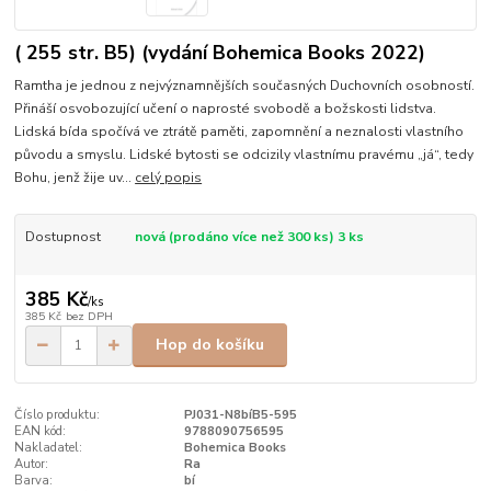
( 255 str. B5) (vydání Bohemica Books 2022)
Ramtha je jednou z nejvýznamnějších současných Duchovních osobností.
Přináší osvobozující učení o naprosté svobodě a božskosti lidstva.
Lidská bída spočívá ve ztrátě paměti, zapomnění a neznalosti vlastního
původu a smyslu. Lidské bytosti se odcizily vlastnímu pravému „já“, tedy
Bohu, jenž žije uv...
celý popis
Dostupnost
nová (prodáno více než 300 ks) 3 ks
385 Kč
/
ks
385 Kč
bez DPH
Hop do košíku
Číslo produktu:
PJ031-N8bíB5-595
EAN kód:
9788090756595
Nakladatel:
Bohemica Books
Autor:
Ra
Barva:
bí