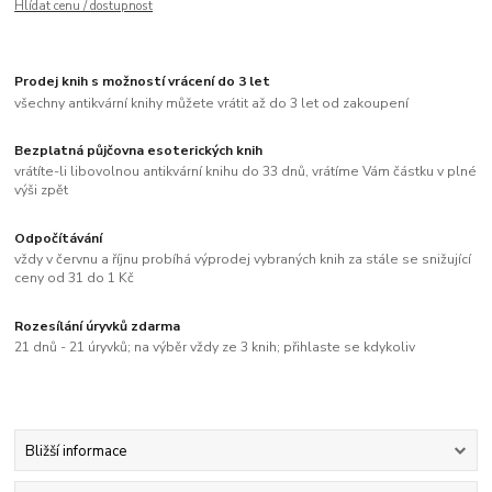
Hlídat cenu / dostupnost
Prodej knih s možností vrácení do 3 let
všechny antikvární knihy můžete vrátit až do 3 let od zakoupení
Bezplatná půjčovna esoterických knih
vrátíte-li libovolnou antikvární knihu do 33 dnů, vrátíme Vám částku v plné
výši zpět
Odpočítávání
vždy v červnu a říjnu probíhá výprodej vybraných knih za stále se snižující
ceny od 31 do 1 Kč
Rozesílání úryvků zdarma
21 dnů - 21 úryvků; na výběr vždy ze 3 knih; přihlaste se kdykoliv
Bližší informace