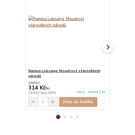
Rampa Lobsang: Moudrost starověkých
Ramtha: Posl
národů
338 Kč
314 Kč
385 Kč
/
ks
/
ks
nová - máme 1 ks
314 Kč
bez DPH
385 Kč
bez 
Hop do košíku