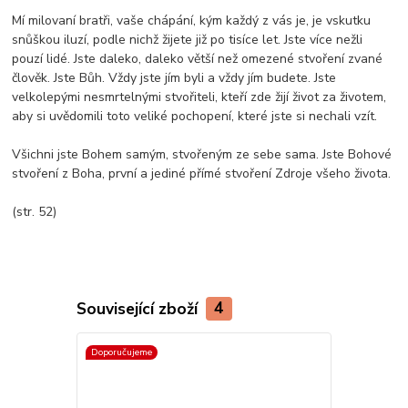
Mí milovaní bratři, vaše chápání, kým každý z vás je, je vskutku
snůškou iluzí, podle nichž žijete již po tisíce let. Jste více nežli
pouzí lidé. Jste daleko, daleko větší než omezené stvoření zvané
člověk. Jste Bůh. Vždy jste jím byli a vždy jím budete. Jste
velkolepými nesmrtelnými stvořiteli, kteří zde žijí život za životem,
aby si uvědomili toto veliké pochopení, které jste si nechali vzít.
Všichni jste Bohem samým, stvořeným ze sebe sama. Jste Bohové
stvoření z Boha, první a jediné přímé stvoření Zdroje všeho života.
(str. 52)
Související zboží
4
Doporučujeme