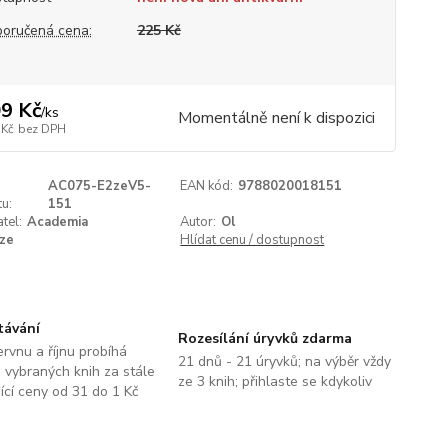
oručená cena:
225 Kč
9 Kč
/
ks
Momentálně není k dispozici
 Kč
bez DPH
AC075-E2zeV5-
EAN kód:
9788020018151
u:
151
tel:
Academia
Autor:
Ol
ze
Hlídat cenu / dostupnost
távání
Rozesílání úryvků zdarma
ervnu a říjnu probíhá
21 dnů - 21 úryvků; na výběr vždy
 vybraných knih za stále
ze 3 knih; přihlaste se kdykoliv
jící ceny od 31 do 1 Kč