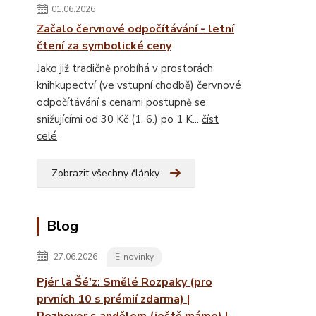
01.06.2026
Začalo červnové odpočítávání - letní
čtení za symbolické ceny
Jako již tradičně probíhá v prostorách
knihkupectví (ve vstupní chodbě) červnové
odpočítávání s cenami postupně se
snižujícími od 30 Kč (1. 6.) po 1 K...
číst
celé
Zobrazit všechny články
Blog
27.06.2026
E-novinky
Pjér la Šé'z: Smělé Rozpaky (pro
prvních 10 s prémií zdarma) |