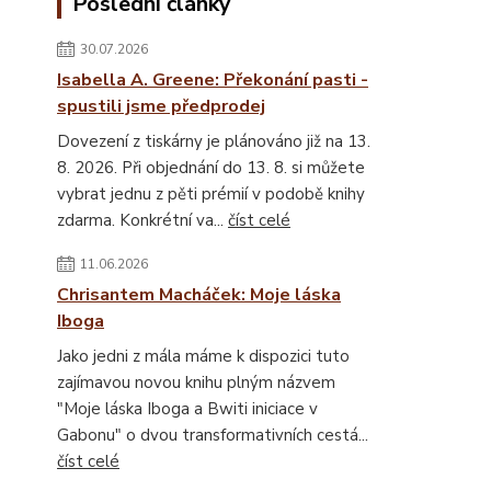
Poslední články
30.07.2026
Isabella A. Greene: Překonání pasti -
spustili jsme předprodej
Dovezení z tiskárny je plánováno již na 13.
8. 2026. Při objednání do 13. 8. si můžete
vybrat jednu z pěti prémií v podobě knihy
zdarma. Konkrétní va...
číst celé
11.06.2026
Chrisantem Macháček: Moje láska
Iboga
Jako jedni z mála máme k dispozici tuto
zajímavou novou knihu plným názvem
"Moje láska Iboga a Bwiti iniciace v
Gabonu" o dvou transformativních cestá...
číst celé