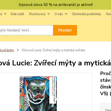
Srpnová sleva 50 % na antikvariát je aktivní!
vá
Kde začít
Rozhovory
O nás
Obchodní podmínky
Ko
Hledat
ové knihy
Olivová Lucie: Zvířecí mýty a mytická zvířata
ová Lucie: Zvířecí mýty a mytická
Proč
stáv
číns
V5) 
Dos