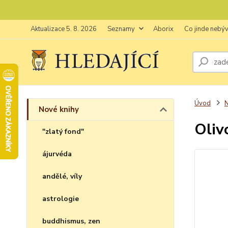
Aktualizace 5. 8. 2026
Seznamy
Aborix
Co jinde nebý
Úvod
N
Nové knihy
Oliv
"zlatý fond"
ájurvéda
andělé, víly
astrologie
buddhismus, zen