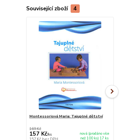
Související zboží
4
Doporučujeme
Montessoriová Maria: Tajuplné dětství
Mooji: Hlubš
169 Kč
378 Kč
157 Kč
352 Kč
nová (prodáno více
/
ks
/
ks
než 100 ks) 17 ks
157 Kč
bez DPH
352 Kč
bez 