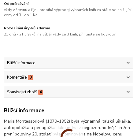
Odpočítávání
vždy v červnu a říjnu probíhá výprodej vybraných knih za stále se snižující
ceny od 31 do 1 Kč
Rozesílání úryvků zdarma
21 dnů - 21 úryvků; na výběr vždy ze 3 knih; přihlaste se kdykoliv
Bližší informace
Komentáře
0
Související zboží
4
Bližší informace
Maria Montessoriová (1870–1952) byla významná italská lékařka,
antropoložka a pedagožka. Jako jedna z nejpozoruhodnějších žen
první poloviny 20. století byla nominována na Nobelovu cenu