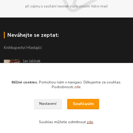
při zájmu o zasílání novinek vložte prosím Váš e-mail
Neváhejte se zeptat:
Knihkupectví Hledající
Jan Jelínek
220 873 250
Po-Pá 10-18, ve středu do 20 hodin
Běžné cookies.
Pomohou nám v navigaci. Děkujeme za souhlas.
info@hledajici.cz
Podrobnosti
zde
.
Souhlasím
Nastavení
Souhlas můžete odmítnout
zde
.
Vytvořeno na
Eshop-rychle.cz