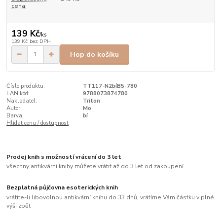
cena:
139 Kč
/
ks
139 Kč
bez DPH
Hop do košíku
Číslo produktu:
TT117-N2bíB5-780
EAN kód:
9788073874780
Nakladatel:
Triton
Autor:
Mo
Barva:
bí
Hlídat cenu / dostupnost
Prodej knih s možností vrácení do 3 let
všechny antikvární knihy můžete vrátit až do 3 let od zakoupení
Bezplatná půjčovna esoterických knih
vrátíte-li libovolnou antikvární knihu do 33 dnů, vrátíme Vám částku v plné
výši zpět