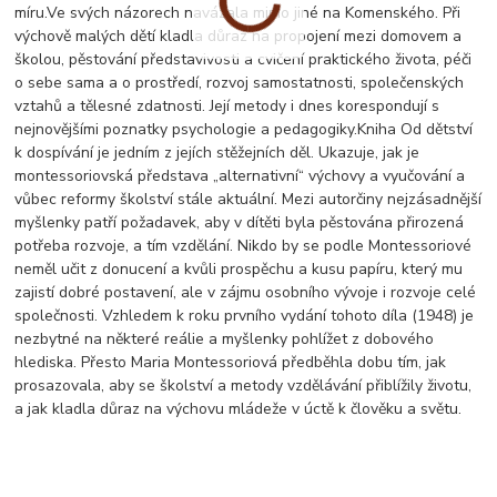
míru.Ve svých názorech navázala mimo jiné na Komenského. Při
výchově malých dětí kladla důraz na propojení mezi domovem a
školou, pěstování představivosti a cvičení praktického života, péči
o sebe sama a o prostředí, rozvoj samostatnosti, společenských
vztahů a tělesné zdatnosti. Její metody i dnes korespondují s
nejnovějšími poznatky psychologie a pedagogiky.Kniha Od dětství
k dospívání je jedním z jejích stěžejních děl. Ukazuje, jak je
montessoriovská představa „alternativní“ výchovy a vyučování a
vůbec reformy školství stále aktuální. Mezi autorčiny nejzásadnější
myšlenky patří požadavek, aby v dítěti byla pěstována přirozená
potřeba rozvoje, a tím vzdělání. Nikdo by se podle Montessoriové
neměl učit z donucení a kvůli prospěchu a kusu papíru, který mu
zajistí dobré postavení, ale v zájmu osobního vývoje i rozvoje celé
společnosti. Vzhledem k roku prvního vydání tohoto díla (1948) je
nezbytné na některé reálie a myšlenky pohlížet z dobového
hlediska. Přesto Maria Montessoriová předběhla dobu tím, jak
prosazovala, aby se školství a metody vzdělávání přiblížily životu,
a jak kladla důraz na výchovu mládeže v úctě k člověku a světu.