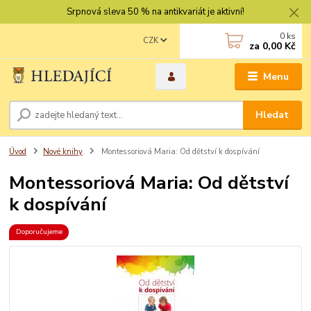
Srpnová sleva 50 % na antikvariát je aktivní!
0
ks
CZK
za
0,00 Kč
Menu
Hledat
Úvod
Nové knihy
Montessoriová Maria: Od dětství k dospívání
Montessoriová Maria: Od dětství
k dospívání
Doporučujeme