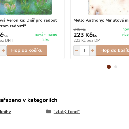
vá Veronika: Diář pro radost
Mello Anthony: Minutová m
trom radosti"
240 Kč
nov
č
223 Kč
nová - máme
více
/
ks
/
ks
2 ks
ez DPH
223 Kč
bez DPH
Hop do košíku
Hop do koší
zařazeno v kategoriích
knihy
"zlatý fond"