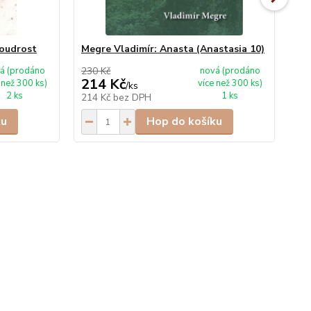
oudrost
Megre Vladimír: Anasta (Anastasia 10)
Me
á (prodáno
230 Kč
nová (prodáno
159
214 Kč
1
 než 300 ks)
více než 300 ks)
/
ks
2 ks
1 ks
214 Kč
bez DPH
14
ku
Hop do košíku