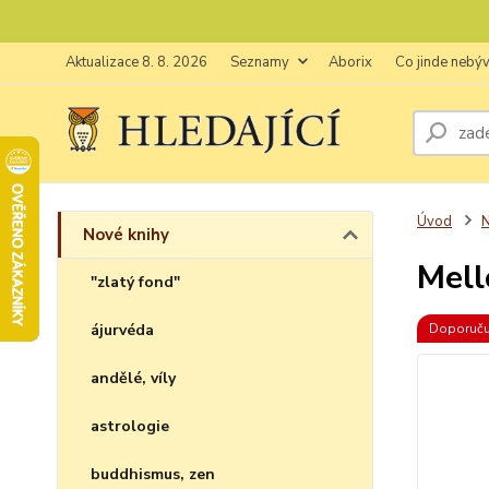
Aktualizace 8. 8. 2026
Seznamy
Aborix
Co jinde nebý
Úvod
N
Nové knihy
Mell
"zlatý fond"
ájurvéda
Doporuč
andělé, víly
astrologie
buddhismus, zen