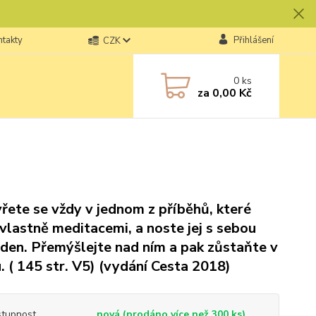
ntakty
Přihlášení
CZK
0
ks
za
0,00 Kč
řete se vždy v jednom z příběhů, které
 vlastně meditacemi, a noste jej s sebou
 den. Přemýšlejte nad ním a pak zůstaňte v
u. ( 145 str. V5) (vydání Cesta 2018)
tupnost
nová (prodáno více než 300 ks)