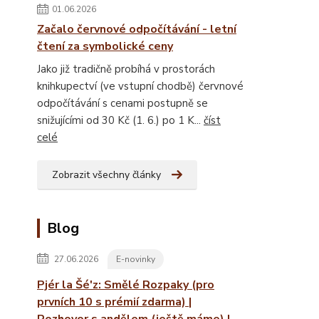
01.06.2026
Začalo červnové odpočítávání - letní
čtení za symbolické ceny
Jako již tradičně probíhá v prostorách
knihkupectví (ve vstupní chodbě) červnové
odpočítávání s cenami postupně se
snižujícími od 30 Kč (1. 6.) po 1 K...
číst
celé
Zobrazit všechny články
Blog
27.06.2026
E-novinky
Pjér la Šé'z: Smělé Rozpaky (pro
prvních 10 s prémií zdarma) |