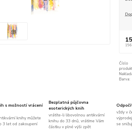
Dop
15
156
Číslo
produkt
Naklada
Barva:
Bezplatná půjčovna
ih s možností vrácení
Odpočí
esoterických knih
vždy v č
vrátíte-li libovolnou antikvární
ntikvární knihy můžete
výprodej
knihu do 33 dnů, vrátíme Vám
do 3 let od zakoupení
se snižu
částku v plné výši zpět