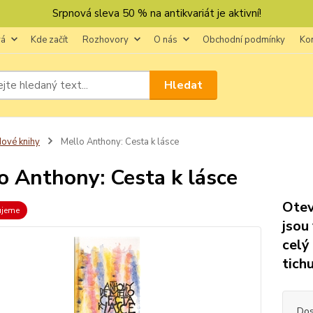
Srpnová sleva 50 % na antikvariát je aktivní!
vá
Kde začít
Rozhovory
O nás
Obchodní podmínky
Ko
Hledat
ové knihy
Mello Anthony: Cesta k lásce
o Anthony: Cesta k lásce
Otev
ujeme
jsou
celý
tich
Dos