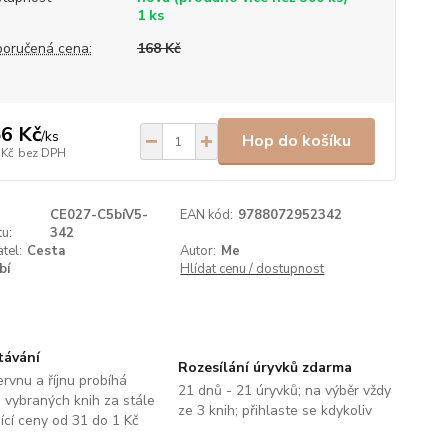
1 ks
oručená cena:
168 Kč
6 Kč
/
ks
Hop do košíku
 Kč
bez DPH
CE027-C5bíV5-
EAN kód:
9788072952342
u:
342
tel:
Cesta
Autor:
Me
bí
Hlídat cenu / dostupnost
távání
Rozesílání úryvků zdarma
ervnu a říjnu probíhá
21 dnů - 21 úryvků; na výběr vždy
 vybraných knih za stále
ze 3 knih; přihlaste se kdykoliv
jící ceny od 31 do 1 Kč