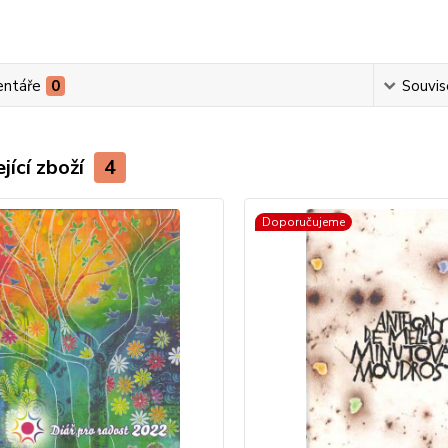
ntáře
0
Souvise
jící zboží
4
Doporučujeme