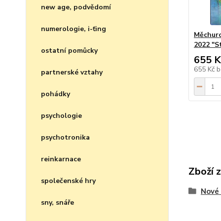
new age, podvědomí
numerologie, i-ťing
Měchuro
2022 "S
ostatní pomůcky
655 K
655 Kč
b
partnerské vztahy
pohádky
psychologie
psychotronika
reinkarnace
Zboží 
společenské hry
Nové 
sny, snáře