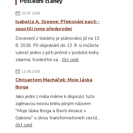
Poslední články
30.07.2026
Isabella A. Greene: Překonání pasti -
spustili jsme předprodej
Dovezení z tiskárny je plánováno již na 13.
8. 2026. Při objednání do 13. 8. si můžete
vybrat jednu z pěti prémií v podobě knihy
zdarma. Konkrétní va...
číst celé
11.06.2026
Chrisantem Macháček: Moje láska
Iboga
Jako jedni z mála máme k dispozici tuto
zajímavou novou knihu plným názvem
"Moje láska Iboga a Bwiti iniciace v
Gabonu" o dvou transformativních cestá...
číst celé