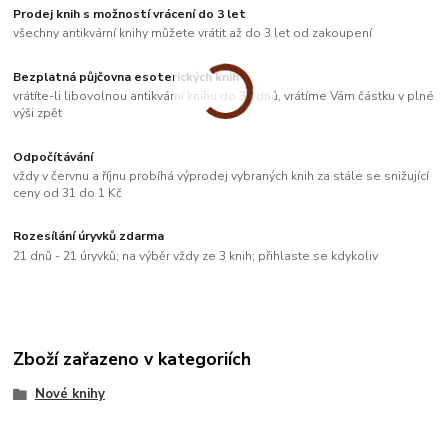
Prodej knih s možností vrácení do 3 let
všechny antikvární knihy můžete vrátit až do 3 let od zakoupení
Bezplatná půjčovna esoterických knih
vrátíte-li libovolnou antikvární knihu do 33 dnů, vrátíme Vám částku v plné
výši zpět
Odpočítávání
vždy v červnu a říjnu probíhá výprodej vybraných knih za stále se snižující
ceny od 31 do 1 Kč
Rozesílání úryvků zdarma
21 dnů - 21 úryvků; na výběr vždy ze 3 knih; přihlaste se kdykoliv
Zboží zařazeno v kategoriích
Nové knihy