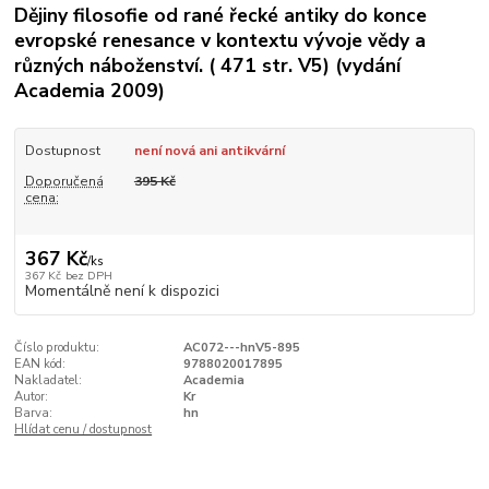
Dějiny filosofie od rané řecké antiky do konce
evropské renesance v kontextu vývoje vědy a
různých náboženství. ( 471 str. V5) (vydání
Academia 2009)
Dostupnost
není nová ani antikvární
Doporučená
395 Kč
cena:
367 Kč
/
ks
367 Kč
bez DPH
Momentálně není k dispozici
Číslo produktu:
AC072---hnV5-895
EAN kód:
9788020017895
Nakladatel:
Academia
Autor:
Kr
Barva:
hn
Hlídat cenu / dostupnost