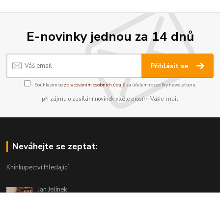
E-novinky jednou za 14 dnů
Přihlásit se
Souhlasím se
zpracováním osobních údajů
za účelem rozesílky newsletteru.
při zájmu o zasílání novinek vložte prosím Váš e-mail
Neváhejte se zeptat:
Knihkupectví Hledající
Jan Jelínek
220 873 250
Po-Pá 10-18, ve středu do 20 hodin