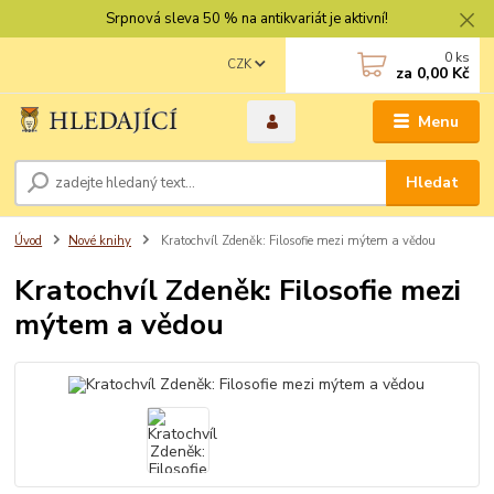
Srpnová sleva 50 % na antikvariát je aktivní!
0
ks
CZK
za
0,00 Kč
Menu
Hledat
Úvod
Nové knihy
Kratochvíl Zdeněk: Filosofie mezi mýtem a vědou
Kratochvíl Zdeněk: Filosofie mezi
mýtem a vědou