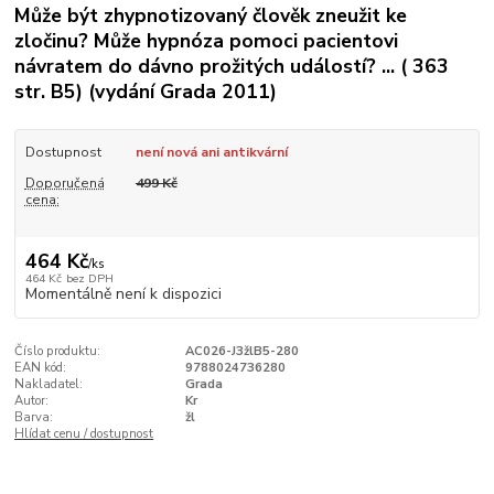
Může být zhypnotizovaný člověk zneužit ke
zločinu? Může hypnóza pomoci pacientovi
návratem do dávno prožitých událostí? ... ( 363
str. B5) (vydání Grada 2011)
Dostupnost
není nová ani antikvární
Doporučená
499 Kč
cena:
464 Kč
/
ks
464 Kč
bez DPH
Momentálně není k dispozici
Číslo produktu:
AC026-J3žlB5-280
EAN kód:
9788024736280
Nakladatel:
Grada
Autor:
Kr
Barva:
žl
Hlídat cenu / dostupnost