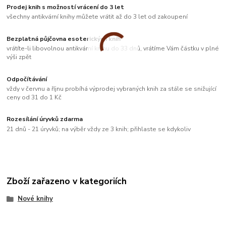
Prodej knih s možností vrácení do 3 let
všechny antikvární knihy můžete vrátit až do 3 let od zakoupení
Bezplatná půjčovna esoterických knih
vrátíte-li libovolnou antikvární knihu do 33 dnů, vrátíme Vám částku v plné
výši zpět
Odpočítávání
vždy v červnu a říjnu probíhá výprodej vybraných knih za stále se snižující
ceny od 31 do 1 Kč
Rozesílání úryvků zdarma
21 dnů - 21 úryvků; na výběr vždy ze 3 knih; přihlaste se kdykoliv
Zboží zařazeno v kategoriích
Nové knihy