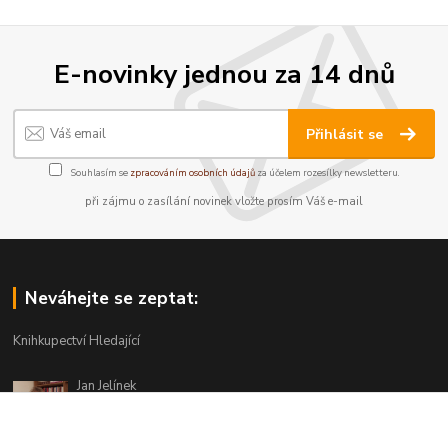
E-novinky jednou za 14 dnů
Přihlásit se
Souhlasím se
zpracováním osobních údajů
za účelem rozesílky newsletteru.
při zájmu o zasílání novinek vložte prosím Váš e-mail
Neváhejte se zeptat:
Knihkupectví Hledající
Jan Jelínek
220 873 250
Po-Pá 10-18, ve středu do 20 hodin