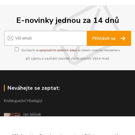
E-novinky jednou za 14 dnů
Přihlásit se
Souhlasím se
zpracováním osobních údajů
za účelem rozesílky newsletteru.
při zájmu o zasílání novinek vložte prosím Váš e-mail
Neváhejte se zeptat:
Knihkupectví Hledající
Jan Jelínek
220 873 250
Po-Pá 10-18, ve středu do 20 hodin