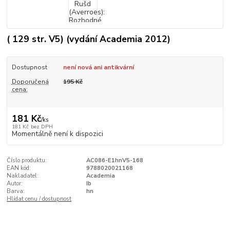
( 129 str. V5) (vydání Academia 2012)
Dostupnost
není nová ani antikvární
Doporučená
195 Kč
cena:
181 Kč
/
ks
181 Kč
bez DPH
Momentálně není k dispozici
Číslo produktu:
AC086-E1hnV5-168
EAN kód:
9788020021168
Nakladatel:
Academia
Autor:
Ib
Barva:
hn
Hlídat cenu / dostupnost