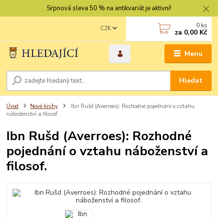
Srpnová sleva 50 % na antikvariát je aktivní!
0
ks
CZK
za
0,00 Kč
Menu
Hledat
Úvod
Nové knihy
Ibn Rušd (Averroes): Rozhodné pojednání o vztahu
náboženství a filosof.
Ibn Rušd (Averroes): Rozhodné
pojednání o vztahu náboženství a
filosof.