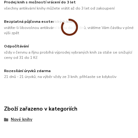
Prodej knih s možností vrácení do 3 let
všechny antikvární knihy můžete vrátit až do 3 let od zakoupení
Bezplatná půjčovna esoterických knih
vrátíte-li libovolnou antikvární knihu do 33 dnů, vrátíme Vám částku v plné
výši zpět
Odpočítávání
vždy v červnu a říjnu probíhá výprodej vybraných knih za stále se snižující
ceny od 31 do 1 Kč
Rozesílání úryvků zdarma
21 dnů - 21 úryvků; na výběr vždy ze 3 knih; přihlaste se kdykoliv
Zboží zařazeno v kategoriích
Nové knihy