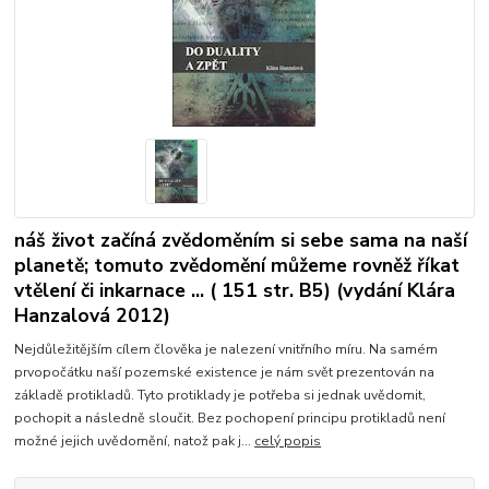
náš život začíná zvědoměním si sebe sama na naší
planetě; tomuto zvědomění můžeme rovněž říkat
vtělení či inkarnace ... ( 151 str. B5) (vydání Klára
Hanzalová 2012)
Nejdůležitějším cílem člověka je nalezení vnitřního míru. Na samém
prvopočátku naší pozemské existence je nám svět prezentován na
základě protikladů. Tyto protiklady je potřeba si jednak uvědomit,
pochopit a následně sloučit. Bez pochopení principu protikladů není
možné jejich uvědomění, natož pak j...
celý popis