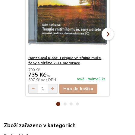
Hanzalová Klára: Terapie vnitřního muže,
Harner Mich
ženy a dítěte 2CD-meditace
probudit svů
790 Kč
288 Kč
735 Kč
268 Kč
/
ks
/
ks
nová - máme 1 ks
607 Kč
bez DPH
268 Kč
bez 
Hop do košíku
Zboží zařazeno v kategoriích