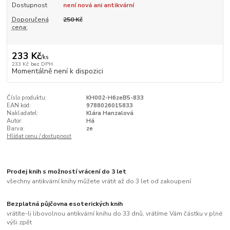
Dostupnost
není nová ani antikvární
Doporučená
250 Kč
cena:
233 Kč
/
ks
233 Kč
bez DPH
Momentálně není k dispozici
Číslo produktu:
KH002-H6zeB5-833
EAN kód:
9788026015833
Nakladatel:
Klára Hanzalová
Autor:
Há
Barva:
ze
Hlídat cenu / dostupnost
Prodej knih s možností vrácení do 3 let
všechny antikvární knihy můžete vrátit až do 3 let od zakoupení
Bezplatná půjčovna esoterických knih
vrátíte-li libovolnou antikvární knihu do 33 dnů, vrátíme Vám částku v plné
výši zpět