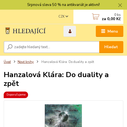
Srpnová sleva 50 % na antikvariát je aktivní!
0
ks
CZK
za
0,00 Kč
Menu
Hledat
Úvod
Nové knihy
Hanzalová Klára: Do duality a zpět
Hanzalová Klára: Do duality a
zpět
Doporučujeme