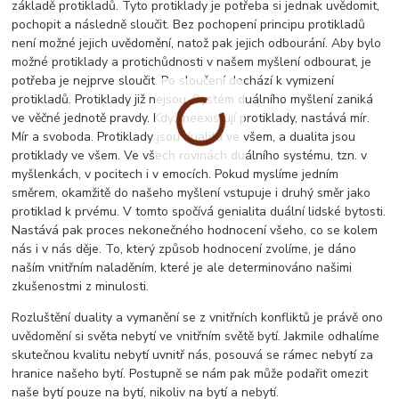
základě protikladů. Tyto protiklady je potřeba si jednak uvědomit,
pochopit a následně sloučit. Bez pochopení principu protikladů
není možné jejich uvědomění, natož pak jejich odbourání. Aby bylo
možné protiklady a protichůdnosti v našem myšlení odbourat, je
potřeba je nejprve sloučit. Po sloučení dochází k vymizení
protikladů. Protiklady již nejsou. Systém duálního myšlení zaniká
ve věčné jednotě pravdy. Když neexistují protiklady, nastává mír.
Mír a svoboda. Protiklady jsou dualita ve všem, a dualita jsou
protiklady ve všem. Ve všech rovinách duálního systému, tzn. v
myšlenkách, v pocitech i v emocích. Pokud myslíme jedním
směrem, okamžitě do našeho myšlení vstupuje i druhý směr jako
protiklad k prvému. V tomto spočívá genialita duální lidské bytosti.
Nastává pak proces nekonečného hodnocení všeho, co se kolem
nás i v nás děje. To, který způsob hodnocení zvolíme, je dáno
naším vnitřním naladěním, které je ale determinováno našimi
zkušenostmi z minulosti.
Rozluštění duality a vymanění se z vnitřních konfliktů je právě ono
uvědomění si světa nebytí ve vnitřním světě bytí. Jakmile odhalíme
skutečnou kvalitu nebytí uvnitř nás, posouvá se rámec nebytí za
hranice našeho bytí. Postupně se nám pak může podařit omezit
naše bytí pouze na bytí, nikoliv na bytí a nebytí.