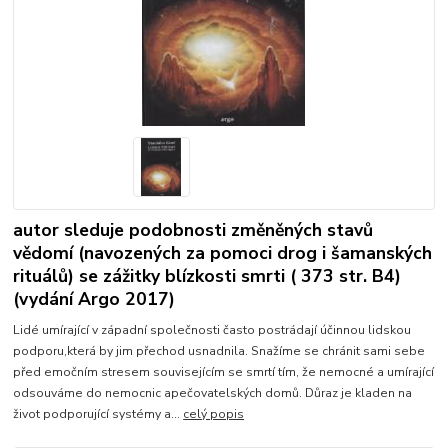
autor sleduje podobnosti změněných stavů
vědomí (navozených za pomoci drog i šamanských
rituálů) se zážitky blízkosti smrti ( 373 str. B4)
(vydání Argo 2017)
Lidé umírající v západní společnosti často postrádají účinnou lidskou
podporu,která by jim přechod usnadnila. Snažíme se chránit sami sebe
před emočním stresem souvisejícím se smrtí tím, že nemocné a umírající
odsouváme do nemocnic apečovatelských domů. Důraz je kladen na
život podporující systémy a...
celý popis