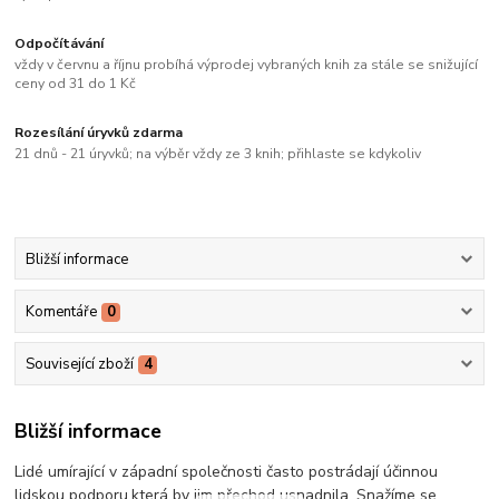
Odpočítávání
vždy v červnu a říjnu probíhá výprodej vybraných knih za stále se snižující
ceny od 31 do 1 Kč
Rozesílání úryvků zdarma
21 dnů - 21 úryvků; na výběr vždy ze 3 knih; přihlaste se kdykoliv
Bližší informace
Komentáře
0
Související zboží
4
Bližší informace
Lidé umírající v západní společnosti často postrádají účinnou
lidskou podporu,která by jim přechod usnadnila. Snažíme se