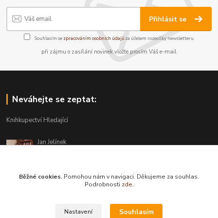
Přihlásit se
Souhlasím se
zpracováním osobních údajů
za účelem rozesílky newsletteru.
při zájmu o zasílání novinek vložte prosím Váš e-mail
Neváhejte se zeptat:
Knihkupectví Hledající
Jan Jelínek
220 873 250
Po-Pá 10-18, ve středu do 20 hodin
Běžné cookies.
Pomohou nám v navigaci. Děkujeme za souhlas.
info@hledajici.cz
Podrobnosti
zde
.
Souhlasím
Nastavení