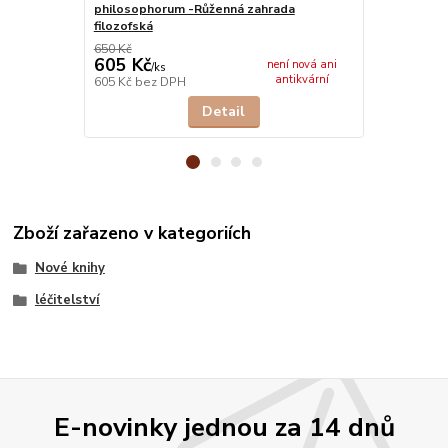
philosophorum -Růženná zahrada
sebeobjevov
filozofská
650 Kč
549 Kč
605 Kč
511 Kč
není nová ani
/
ks
/
ks
antikvární
605 Kč
bez DPH
511 Kč
bez 
Detail
Zboží zařazeno v kategoriích
Nové knihy
léčitelství
E-novinky jednou za 14 dnů