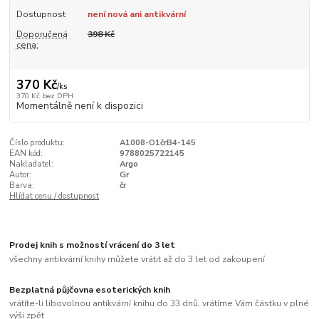
Dostupnost
není nová ani antikvární
Doporučená
398 Kč
cena:
370 Kč
/
ks
370 Kč
bez DPH
Momentálně není k dispozici
Číslo produktu:
A1008-O1črB4-145
EAN kód:
9788025722145
Nakladatel:
Argo
Autor:
Gr
Barva:
čr
Hlídat cenu / dostupnost
Prodej knih s možností vrácení do 3 let
všechny antikvární knihy můžete vrátit až do 3 let od zakoupení
Bezplatná půjčovna esoterických knih
vrátíte-li libovolnou antikvární knihu do 33 dnů, vrátíme Vám částku v plné
výši zpět