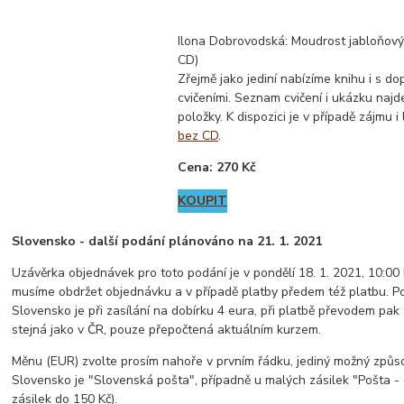
Ilona Dobrovodská: Moudrost jabloňový
CD)
Zřejmě jako jediní nabízíme knihu i s 
cvičeními. Seznam cvičení i ukázku najd
položky. K dispozici je v případě zájmu i
bez CD
.
Cena: 270 Kč
KOUPIT
Slovensko - další podání plánováno na 21. 1. 2021
Uzávěrka objednávek pro toto podání je v pondělí 18. 1. 2021, 10:00
musíme obdržet objednávku a v případě platby předem též platbu. P
Slovensko je při zasílání na dobírku 4 eura, při platbě převodem pak 
stejná jako v ČR, pouze přepočtená aktuálním kurzem.
Měnu (EUR) zvolte prosím nahoře v prvním řádku, jediný možný způ
Slovensko je "Slovenská pošta", případně u malých zásilek "Pošta - 
zásilek do 150 Kč).