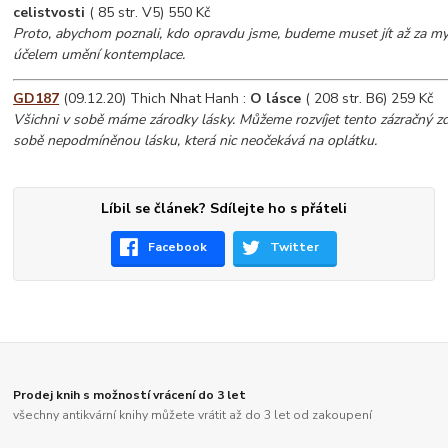
celistvosti
( 85 str. V5) 550 Kč
Proto, abychom poznali, kdo opravdu jsme, budeme muset jít až za my
účelem umění kontemplace.
GD187
(09.12.20) Thich Nhat Hanh :
O lásce
( 208 str. B6) 259 Kč
Všichni v sobě máme zárodky lásky. Můžeme rozvíjet tento zázračný zdro
sobě nepodmíněnou lásku, která nic neočekává na oplátku.
Líbil se článek? Sdílejte ho s přáteli
Facebook
Twitter
Prodej knih s možností vrácení do 3 let
všechny antikvární knihy můžete vrátit až do 3 let od zakoupení