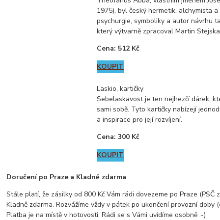
Theofanus Abba, vlastním jménem Jose
1975), byl český hermetik, alchymista a
psychurgie, symboliky a autor návrhu t
který výtvarně zpracoval Martin Stejska
Cena: 512 Kč
KOUPIT
Laskio, kartičky
Sebelaskavost je ten nejhezčí dárek, k
sami sobě. Tyto kartičky nabízejí jedno
a inspirace pro její rozvíjení.
Cena: 300 Kč
KOUPIT
Doručení po Praze a Kladně zdarma
Stále platí, že zásilky od 800 Kč Vám rádi dovezeme po Praze (PSČ za
Kladně zdarma. Rozvážíme vždy v pátek po ukončení provozní doby (
Platba je na místě v hotovosti. Rádi se s Vámi uvidíme osobně :-)