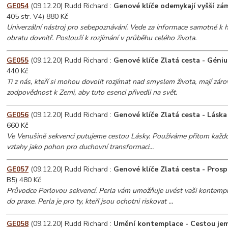
GE054
(09.12.20) Rudd Richard :
Genové klíče odemykají vyšší zám
405 str. V4) 880 Kč
Univerzální nástroj pro sebepoznávání. Vede za informace samotné k 
obratu dovnitř. Poslouží k rozjímání v průběhu celého života.
GE055
(09.12.20) Rudd Richard :
Genové klíče Zlatá cesta - Génius
440 Kč
Ti z nás, kteří si mohou dovolit rozjímat nad smyslem života, mají zár
zodpovědnost k Zemi, aby tuto esenci přivedli na svět.
GE056
(09.12.20) Rudd Richard :
Genové klíče Zlatá cesta - Láska 
660 Kč
Ve Venušině sekvenci putujeme cestou Lásky. Používáme přitom každo
vztahy jako pohon pro duchovní transformaci...
GE057
(09.12.20) Rudd Richard :
Genové klíče Zlatá cesta - Prospe
B5) 480 Kč
Průvodce Perlovou sekvencí. Perla vám umožňuje uvést vaši kontempl
do praxe. Perla je pro ty, kteří jsou ochotni riskovat ...
GE058
(09.12.20) Rudd Richard :
Umění kontemplace - Cestou jem