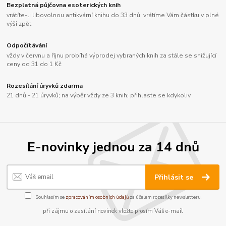
Bezplatná půjčovna esoterických knih
vrátíte-li libovolnou antikvární knihu do 33 dnů, vrátíme Vám částku v plné
výši zpět
Odpočítávání
vždy v červnu a říjnu probíhá výprodej vybraných knih za stále se snižující
ceny od 31 do 1 Kč
Rozesílání úryvků zdarma
21 dnů - 21 úryvků; na výběr vždy ze 3 knih; přihlaste se kdykoliv
E-novinky jednou za 14 dnů
Přihlásit se
Souhlasím se
zpracováním osobních údajů
za účelem rozesílky newsletteru.
při zájmu o zasílání novinek vložte prosím Váš e-mail