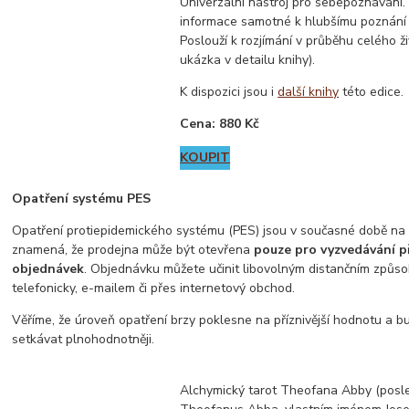
Univerzální nástroj pro sebepoznávání.
informace samotné k hlubšímu poznání 
Poslouží k rozjímání v průběhu celého ži
ukázka v detailu knihy).
K dispozici jsou i
další knihy
této edice.
Cena: 880 Kč
KOUPIT
Opatření systému PES
Opatření protiepidemického systému (PES) jsou v současné době na 
znamená, že prodejna může být otevřena
pouze pro vyzvedávání 
objednávek
. Objednávku můžete učinit libovolným distančním způs
telefonicky, e-mailem či přes internetový obchod.
Věříme, že úroveň opatření brzy poklesne na příznivější hodnotu a 
setkávat plnohodnotněji.
Alchymický tarot Theofana Abby (posle