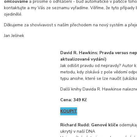
omlouváme
a prosíme o odhlášení - buď automatické v patičce toh
kontaktujte a my Vás ze seznamu vyřadíme. Věříme, že tyto případy
ojedinělé.
Děkujeme za shovívavost s naším přechodem na nový systém a přej
Jan Jelínek
David R. Hawkins: Pravda versus ne
aktualizované vydání)
Jak odlišit pravdu od nepravdy? Autor 
metodu, kdy získává z pole vědomí odp
typu ano/ne, které se lze naučit (ukázka
Další knihy Davida R. Hawkinse nalez
Cena: 349 Kč
KOUPIT
Richard Rudd: Genové klíče
odemykaj
ukrytý v naší DNA