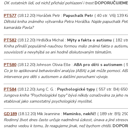
OK ostatních lidí, od nichž přichází pohlazení i trest
DOPORUČUJEM
PT577
(18.12.20) Horáček Petr :
Papuchalk Petr
( 40 str. V6) 139 K
Dětská kniha známého výtvarníka Petra Horáčka. Najde papuchalk Pet
kamaráda Pavla?
PT582
(18.12.20) Hrdlička Michal :
Mýty a fakta o autismu
( 182 str
Kniha přináší populárně-naučnou formou málo známá fakta o autismu,
souvislosti a nevyhýbá se ani hodně diskutovaným tématům.
PT580
(18.12.20) Johnson Olivia Elle :
ABA pro děti s autismem
( 9
Co je to aplikovaná behaviorální analýza (ABA) a jak může pomoci. ABA
intervence pro děti s autismem a dalšími poruchami vývoje.
PT584
(18.12.20) Jung C. G. :
Psychologické typy
( 557 str. B4) 650
Jungova kniha "Psychologické typy" bývá někdy označována za jeho nej
etabloval jako samostatný psychologický myslitel.
GD189
(18.12.20) Mik Jeannine :
Maminko, nekřič!
( 189 str. B5) 25
Rodinný život dnes často určuje nadměrná úzkost, únava a jiné streso
snadno vedou k tomu, že reagujeme jinak, než bychom chtěli.
DOPOR