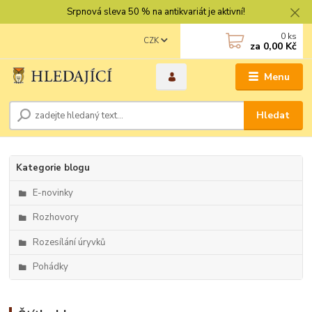
Srpnová sleva 50 % na antikvariát je aktivní!
0
ks
CZK
za
0,00 Kč
Menu
Hledat
Kategorie blogu
E-novinky
Rozhovory
Rozesílání úryvků
Pohádky