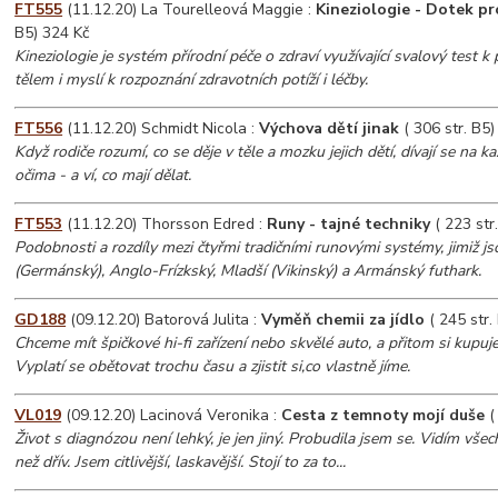
FT555
(11.12.20) La Tourelleová Maggie :
Kineziologie - Dotek pr
B5) 324 Kč
Kineziologie je systém přírodní péče o zdraví využívající svalový test 
tělem i myslí k rozpoznání zdravotních potíží i léčby.
FT556
(11.12.20) Schmidt Nicola :
Výchova dětí jinak
( 306 str. B5)
Když rodiče rozumí, co se děje v těle a mozku jejich dětí, dívají se na 
očima - a ví, co mají dělat.
FT553
(11.12.20) Thorsson Edred :
Runy - tajné techniky
( 223 str
Podobnosti a rozdíly mezi čtyřmi tradičními runovými systémy, jimiž jso
(Germánský), Anglo-Frízkský, Mladší (Vikinský) a Armánský futhark.
GD188
(09.12.20) Batorová Julita :
Vyměň chemii za jídlo
( 245 str.
Chceme mít špičkové hi-fi zařízení nebo skvělé auto, a přitom si kupuj
Vyplatí se obětovat trochu času a zjistit si,co vlastně jíme.
VL019
(09.12.20) Lacinová Veronika :
Cesta z temnoty mojí duše
(
Život s diagnózou není lehký, je jen jiný. Probudila jsem se. Vidím vš
než dřív. Jsem citlivější, laskavější. Stojí to za to...