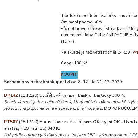
Tibetské modlitební vlaječky - nová d
Óm mani padme húm
Různobarevné látkové vlaječky s tištěn
textem modlidby ÓM MAMI PADME HÚM
(10 ks).
Na skladě je též větší rozměr 24x20 (
Wh
Cena: 100 Kč
KOUPIT
Seznam novinek v knihkupectví od 8. 12. do 21. 12. 2020:
DK142
(21.12.20) Dvořáková Kamila :
Laskio, kartičky
300 Kč
Sebelaskavost je ten nejhezčí dárek, který můžete dát sami sobě. Tyto k
jednoduchá připomenutí a inspirace pro její rozvíjení.
DOPORUČUJEM
PT587
(18.12.20) Harris Thomas A. :
Já jsem OK, ty jsi OK - Úvod
analýzy
( 294 str. B5) 343 Kč
lidé podle autora vyrůstají s pocity "nejsem OK" - jako bezbranné Dítě, 