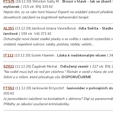
PT575
(16.12.20) Winston Sally M. :
Brouci v hlavě - Jak se zbavit
myšlenek
( 215 str. B5) 325 Kč
Nejste tím, co se vám honí hlavou! Experti na zvládání úzkosti předklád
dovednosti založené na kognitivně-behaviorální terapii.
AL151
(13.12.20) Janišová Jolana Vavrečková :
Jídla Světla - Sladk
Janišové
( 193 str. V4) 371 Kč
Ochutnejte nové české sladké placky a ve světle s radostí roztančete s
snídaně, nepečené cukroví, saláty, polévky, obědy, večeře...
JT112
(13.12.20) Sunim Haemin :
Láska k nedokonalým věcem
( 34
SZ021
(11.12.20) Čagánek Michal :
Odložený vesmír
( 227 str. B5) 
"Na světě musí být víc než jen všechno." Román o cestě z hlavy do sr
štěstí a o ničem, které přesahuje vše.
DOPORUČUJEME
FT552
(11.12.20) Jackowski Krzysztof :
Jasnovidec v policejních s
305 Kč
Je jasnovidectví založené na kontaktech s démony? Dají se paranormál
Příběhy ze zákulisí současné kriminalistiky.