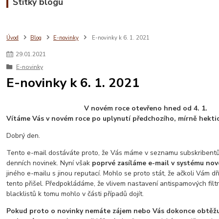
Štítky blogu
Úvod
Blog
E-novinky
E-novinky k 6. 1. 2021
29
.
01
.
2021
E-novinky
E-novinky k 6. 1. 2021
V novém roce otevřeno hned od 4. 1.
Vítáme Vás v novém roce po uplynutí předchozího, mírně hekti
Dobrý den.
Tento e-mail dostáváte proto, že Vás máme v seznamu subskribentů 
denních novinek. Nyní však
poprvé zasíláme e-mail v systému no
jiného e-mailu s jinou reputací. Mohlo se proto stát, že ačkoli Vám dří
tento přišel. Předpokládáme, že vlivem nastavení antispamových filt
blacklistů k tomu mohlo v části případů dojít.
Pokud proto o novinky nemáte zájem nebo Vás dokonce obtěžuj