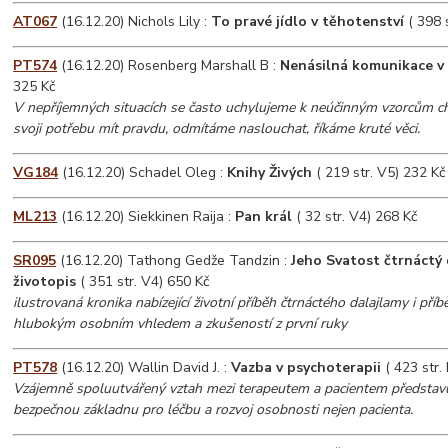
AT067
(16.12.20) Nichols Lily :
To pravé jídlo v těhotenství
( 398 
PT574
(16.12.20) Rosenberg Marshall B :
Nenásilná komunikace v 
325 Kč
V nepříjemných situacích se často uchylujeme k neúčinným vzorcům c
svoji potřebu mít pravdu, odmítáme naslouchat, říkáme kruté věci.
VG184
(16.12.20) Schadel Oleg :
Knihy Živých
( 219 str. V5) 232 Kč
ML213
(16.12.20) Siekkinen Raija :
Pan král
( 32 str. V4) 268 Kč
SR095
(16.12.20) Tathong Gedže Tandzin :
Jeho Svatost čtrnáctý d
životopis
( 351 str. V4) 650 Kč
ilustrovaná kronika nabízející životní příběh čtrnáctého dalajlamy i pří
hlubokým osobním vhledem a zkušeností z první ruky
PT578
(16.12.20) Wallin David J. :
Vazba v psychoterapii
( 423 str.
Vzájemně spoluutvářený vztah mezi terapeutem a pacientem představu
bezpečnou základnu pro léčbu a rozvoj osobnosti nejen pacienta.