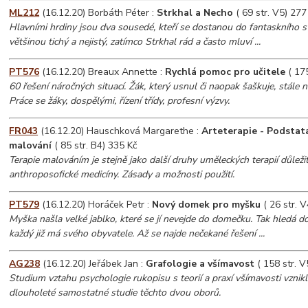
ML212
(16.12.20) Borbáth Péter :
Strkhal a Necho
( 69 str. V5) 277
Hlavními hrdiny jsou dva sousedé, kteří se dostanou do fantaskního s
většinou tichý a nejistý, zatímco Strkhal rád a často mluví ...
PT576
(16.12.20) Breaux Annette :
Rychlá pomoc pro učitele
( 175
60 řešení náročných situací. Žák, který usnul či naopak šaškuje, stále ne
Práce se žáky, dospělými, řízení třídy, profesní výzvy.
FR043
(16.12.20) Hauschková Margarethe :
Arteterapie - Podstata
malování
( 85 str. B4) 335 Kč
Terapie malováním je stejně jako další druhy uměleckých terapií důleži
anthroposofické medicíny. Zásady a možnosti použití.
PT579
(16.12.20) Horáček Petr :
Nový domek pro myšku
( 26 str. V
Myška našla velké jablko, které se jí nevejde do domečku. Tak hledá d
každý již má svého obyvatele. Až se najde nečekané řešení ...
AG238
(16.12.20) Jeřábek Jan :
Grafologie a všímavost
( 158 str. V
Studium vztahu psychologie rukopisu s teorií a praxí všímavosti vznik
dlouholeté samostatné studie těchto dvou oborů.