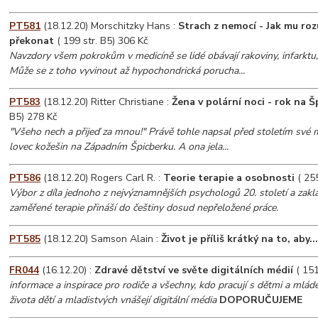
PT581
(18.12.20) Morschitzky Hans :
Strach z nemocí - Jak mu roz
překonat
( 199 str. B5) 306 Kč
Navzdory všem pokrokům v medicíně se lidé obávají rakoviny, infarktu,
Může se z toho vyvinout až hypochondrická porucha...
PT583
(18.12.20) Ritter Christiane :
Žena v polární noci - rok na 
B5) 278 Kč
"Všeho nech a přijeď za mnou!" Právě tohle napsal před stoletím své m
lovec kožešin na Západním Špicberku. A ona jela...
PT586
(18.12.20) Rogers Carl R. :
Teorie terapie a osobnosti
( 255
Výbor z díla jednoho z nejvýznamnějších psychologů 20. století a zakla
zaměřené terapie přináší do češtiny dosud nepřeložené práce.
PT585
(18.12.20) Samson Alain :
Život je příliš krátký na to, aby..
FR044
(16.12.20) :
Zdravé dětství ve světe digitálních médií
( 151
informace a inspirace pro rodiče a všechny, kdo pracují s dětmi a mládeží
života dětí a mladistvých vnášejí digitální média
DOPORUČUJEME