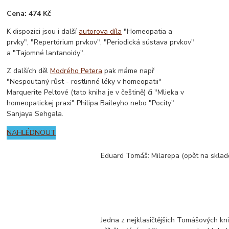
Cena: 474 Kč
K dispozici jsou i další
autorova díla
"Homeopatia a
prvky", "Repertórium prvkov", "Periodická sústava prvkov"
a "Tajomné lantanoidy".
Z dalších děl
Modrého Petera
pak máme např
"Nespoutaný růst - rostlinné léky v homeopatii"
Marquerite Peltové (tato kniha je v češtině) či "Mlieka v
homeopatickej praxi" Philipa Baileyho nebo "Pocity"
Sanjaya Sehgala.
NAHLÉDNOUT
Eduard Tomáš: Milarepa (opět na sklad
Jedna z nejklasičtějších Tomášových kni