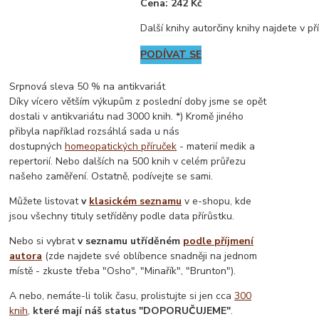
Cena: 242 Kč
Další knihy autorčiny knihy najdete v p
PODÍVAT SE
Srpnová sleva 50 % na antikvariát
Díky vícero větším výkupům z poslední doby jsme se opět
dostali v antikvariátu nad 3000 knih. *) Kromě jiného
přibyla například rozsáhlá sada u nás
dostupných
homeopatických příruček
- materií medik a
repertorií. Nebo dalších na 500 knih v celém průřezu
našeho zaměření. Ostatně, podívejte se sami.
Můžete listovat
v
klasickém seznamu
v e-shopu, kde
jsou všechny tituly setříděny podle data přírůstku.
Nebo si vybrat
v seznamu utříděném
podle příjmení
autora
(zde najdete své oblíbence snadněji na jednom
místě - zkuste třeba "Osho", "Minařík", "Brunton").
A nebo, nemáte-li tolik času, prolistujte si jen cca
300
knih
,
které mají náš status "DOPORUČUJEME"
.