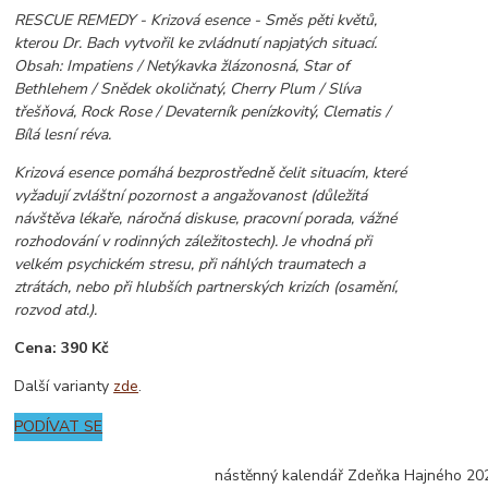
RESCUE REMEDY - Krizová esence - Směs pěti květů,
kterou Dr. Bach vytvořil ke zvládnutí napjatých situací.
Obsah: Impatiens / Netýkavka žlázonosná, Star of
Bethlehem / Snědek okoličnatý, Cherry Plum / Slíva
třešňová, Rock Rose / Devaterník penízkovitý, Clematis /
Bílá lesní réva.
Krizová esence pomáhá bezprostředně čelit situacím, které
vyžadují zvláštní pozornost a angažovanost (důležitá
návštěva lékaře, náročná diskuse, pracovní porada, vážné
rozhodování v rodinných záležitostech). Je vhodná při
velkém psychickém stresu, při náhlých traumatech a
ztrátách, nebo při hlubších partnerských krizích (osamění,
rozvod atd.).
Cena: 390 Kč
Další varianty
zde
.
PODÍVAT SE
nástěnný kalendář Zdeňka Hajného 20