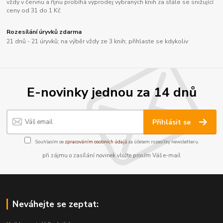
vždy v červnu a říjnu probíhá výprodej vybraných knih za stále se snižující
ceny od 31 do 1 Kč
Rozesílání úryvků zdarma
21 dnů - 21 úryvků; na výběr vždy ze 3 knih; přihlaste se kdykoliv
E-novinky jednou za 14 dnů
Přihlásit se
Souhlasím se
zpracováním osobních údajů
za účelem rozesílky newsletteru.
při zájmu o zasílání novinek vložte prosím Váš e-mail
Neváhejte se zeptat: