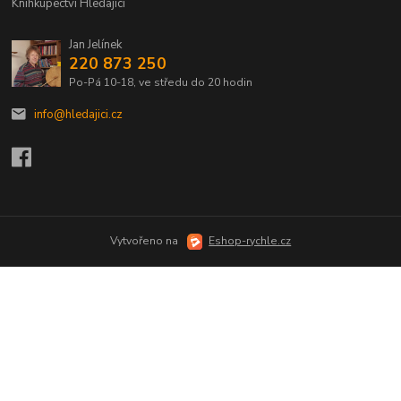
Knihkupectví Hledající
Jan Jelínek
220 873 250
Po-Pá 10-18, ve středu do 20 hodin
info@hledajici.cz
Vytvořeno na
Eshop-rychle.cz