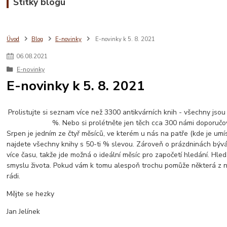
Štítky blogu
Úvod
Blog
E-novinky
E-novinky k 5. 8. 2021
06
.
08
.
2021
E-novinky
E-novinky k 5. 8. 2021
Prolistujte si seznam více než 3300 antikvárních knih - všechny jsou
%. Nebo si prolétněte jen těch cca 300 námi doporučo
Srpen je jedním ze čtyř měsíců, ve kterém u nás na patře (kde je umís
najdete všechny knihy s 50-ti % slevou. Zároveň o prázdninách bývá
více času, takže jde možná o ideální měsíc pro započetí hledání. Hled
smyslu života. Pokud vám k tomu alespoň trochu pomůže některá z 
rádi.
Mějte se hezky
Jan Jelínek