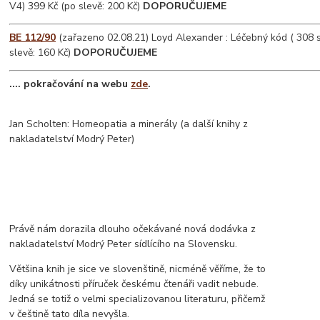
V4) 399 Kč (po slevě: 200 Kč)
DOPORUČUJEME
BE 112/90
(zařazeno 02.08.21) Loyd Alexander : Léčebný kód ( 308 s
slevě: 160 Kč)
DOPORUČUJEME
.... pokračování na webu
zde
.
Jan Scholten: Homeopatia a minerály (a další knihy z
nakladatelství Modrý Peter)
Právě nám dorazila dlouho očekávané nová dodávka z
nakladatelství Modrý Peter sídlícího na Slovensku.
Většina knih je sice ve slovenštině, nicméně věříme, že to
díky unikátnosti příruček českému čtenáři vadit nebude.
Jedná se totiž o velmi specializovanou literaturu, přičemž
v češtině tato díla nevyšla.