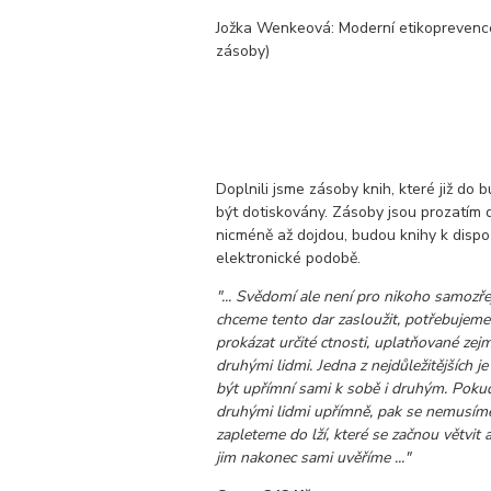
Jožka Wenkeová: Moderní etikoprevenc
zásoby)
Doplnili jsme zásoby knih, které již do
být dotiskovány. Zásoby jsou prozatím 
nicméně až dojdou, budou knihy k dispozi
elektronické podobě.
"... Svědomí ale není pro nikoho samozře
chceme tento dar zasloužit, potřebujeme
prokázat určité ctnosti, uplatňované zej
druhými lidmi. Jedna z nejdůležitějších je
být upřímní sami k sobě i druhým. Poku
druhými lidmi upřímně, pak se nemusíme
zapleteme do lží, které se začnou větvit
jim nakonec sami uvěříme ..."