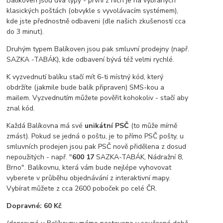
Balíkoven jsou dva typy - první z nich je na vybraných
klasických poštách (obvykle s vyvolávacím systémem),
kde jste přednostně odbaveni (dle našich zkušeností cca
do 3 minut).
Druhým typem Balíkoven jsou pak smluvní prodejny (např.
SAZKA -TABÁK), kde odbavení bývá též velmi rychlé.
K vyzvednutí balíku stačí mít 6-ti místný kód, který
obdržíte (jakmile bude balík připraven) SMS-kou a
mailem. Vyzvednutím můžete pověřit kohokoliv - stačí aby
znal kód.
Každá Balíkovna má své
unikátní PSČ
(to může mírně
zmást). Pokud se jedná o poštu, je to přímo PSČ pošty, u
smluvních prodejen jsou pak PSČ nově přidělena z dosud
nepoužitých - např. "
600 17
SAZKA-TABÁK, Nádražní 8,
Brno". Balíkovnu, která vám bude nejlépe vyhovovat
vyberete v průběhu objednávání z interaktivní mapy.
Vybírat můžete z cca 2600 poboček po celé ČR.
Dopravné: 60 Kč