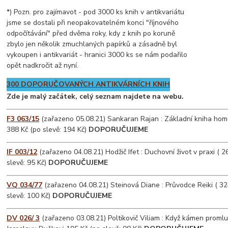
*) Pozn. pro zajímavot - pod 3000 ks knih v antikvariátu
jsme se dostali při neopakovatelném konci "říjnového
odpočítávání" před dvěma roky, kdy z knih po koruně
zbylo jen několik zmuchlaných papírků a zásadně byl
vykoupen i antikvariát - hranici 3000 ks se nám podařilo
opět nadkročit až nyní.
300 DOPORUČOVANÝCH ANTIKVÁRNÍCH KNIH
Zde je malý začátek, celý seznam najdete na webu.
F3 063/15
(zařazeno 05.08.21) Sankaran Rajan : Základní kniha home
388 Kč (po slevě: 194 Kč)
DOPORUČUJEME
IF 003/12
(zařazeno 04.08.21) Hodžič Ifet : Duchovní život v praxi ( 2
slevě: 95 Kč)
DOPORUČUJEME
VQ 034/77
(zařazeno 04.08.21) Steinová Diane : Průvodce Reiki ( 324
slevě: 100 Kč)
DOPORUČUJEME
DV 026/ 3
(zařazeno 03.08.21) Poltikovič Viliam : Když kámen promlu