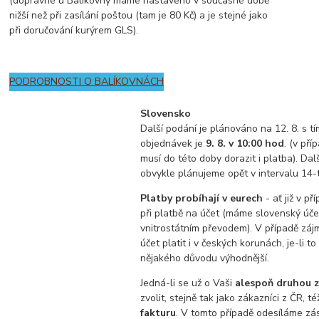
(dopravné u Balíkovny máme nastaveno v současné době
nižší než při zasílání poštou (tam je 80 Kč) a je stejné jako
při doručování kurýrem GLS).
PODROBNOSTI O BALÍKOVNÁCH
Slovensko
Další podání je plánováno na 12. 8. s t
objednávek je
9. 8. v 10:00 hod
. (v př
musí do této doby dorazit i platba). Dal
obvykle plánujeme opět v intervalu 14-t
Platby probíhají v eurech
- ať již v př
při platbě na účet (máme slovenský účet
vnitrostátním převodem). V případě zá
účet platit i v českých korunách, je-li to
nějakého důvodu výhodnější.
Jedná-li se už o Vaši
alespoň druhou z
zvolit, stejně tak jako zákazníci z ČR, t
fakturu
. V tomto případě odesíláme zási