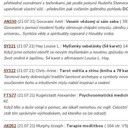
přehledné seznámení s technikami, jak podle pokynů Rudolfa Steinera 
upevňovat vlastní vůli - především pak cvičením zpětného pohledu
D
AN330
(21.07.21) Goswami Amit :
Vesmír vědomý si sám sebe
( 391
Goswami s pomocí moderní fyziky obnovuje chápání smyslu, záměru a
univerzu... Syntéza vědy a spirituality sepsaná z hloubky srdce.
SY321
(21.07.21) Hay Louise L. :
Myšlenky sebelásky (54 karet)
14
Když jsme ochotní otevřít se novým myšlenkám a novému způsobu my
život změnit k lepšímu. 54 karet s afirmacemi Louise L. Hay.
SY322
(21.07.21) Chris-Anne :
Tarot světla a stínu (kniha a 78 ka
Tarotové karty dokreslující tradiční tarotové archetypy a symboly nov
současném boho a intuitivním stylu nabízí inspiraci a vedení.
FT577
(21.07.21) Kugelstadt Alexander :
Psychosomatická medicí
Kč
Když tělo a duše volají o pomoc, ale lékaři nemohou nic najít. Celostní
stát tím správným východiskem, od kterého se lze odrazit.
AK052
(21.07.21) Murphy Joseph :
Terapie modlitbou
( 164 str. V5