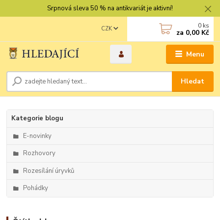
Srpnová sleva 50 % na antikvariát je aktivní!
0
ks
CZK
za
0,00 Kč
Menu
Hledat
Kategorie blogu
E-novinky
Rozhovory
Rozesílání úryvků
Pohádky