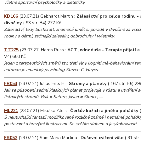
včetně sportovní psycholožky a dietetičky.
KD166
(23.07.21) Gebhardt Martin :
Zálesáctví pro celou rodinu -
divočiny
( 93 str. B4) 277 Kč
Zálesáctví, tedy bushcraft, znamená umět si poradit v divočině za všec
rodiny s dětmi, začínající zálesáky, dobrodruhy i výletníky.
TT275
(23.07.21) Harris Russ :
ACT jednoduše - Terapie přijetí 
V4) 650 Kč
jeden z terapeutických směrů tzv. třetí vlny kognitivně-behaviorální ter
autorem je americký psycholog Steven C. Hayes
FR053
(23.07.21) Julius Frits H. :
Stromy a planety
( 167 str. B5) 29
Jak se působení sedmi klasických planet projevuje v růstu a utváření 
listnatých stromů. Buk = Saturn, jasan = Slunce, ....
ML221
(23.07.21) Mikulka Alois :
Čertův kožich a jiného pohádky
(
S neutuchající fantazií modifikované rozličné známé i neznámé pohád
postavami a hravými ilustracemi. Se svěžím slohem a jazykahravostí.
FR052
(23.07.21) Sam Maria Martina :
Duševní cvičení vůle
( 91 str.