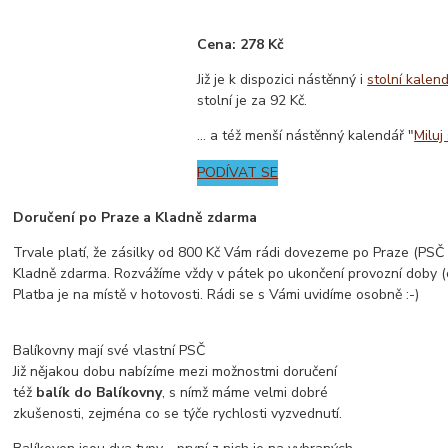
Cena: 278 Kč
Již je k dispozici nástěnný i
stolní kalen
stolní je za 92 Kč.
... a též menší nástěnný kalendář "
Miluj
PODÍVAT SE
Doručení po Praze a Kladně zdarma
Trvale platí, že zásilky od 800 Kč Vám rádi dovezeme po Praze (PSČ z
Kladně zdarma. Rozvážíme vždy v pátek po ukončení provozní doby (
Platba je na místě v hotovosti. Rádi se s Vámi uvidíme osobně :-)
Balíkovny mají své vlastní PSČ
Již nějakou dobu nabízíme mezi možnostmi doručení
též
balík do Balíkovny
, s nímž máme velmi dobré
zkušenosti, zejména co se týče rychlosti vyzvednutí.