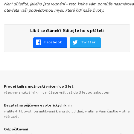
Není důležité, jakého jste vyznání - tato kniha vám pomůže nasměrova
otevřela vaši podvědomou mysl, která řídí naše životy.
Líbil se článek? Sdílejte ho s přáteli
Facebook
Twitter
Prodej knih s možností vrácení do 3 let
všechny antikvární knihy můžete vrátit až do 3 let od zakoupení
Bezplatná půjčovna esoterických knih
vrátíte-li libovolnou antikvární knihu do 33 dnů, vrátíme Vám částku v plné
výši zpět
Odpočítávání