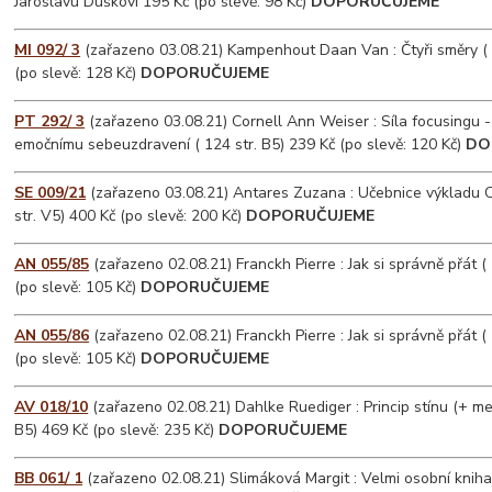
Jaroslavu Duškovi 195 Kč (po slevě: 98 Kč)
DOPORUČUJEME
MI 092/ 3
(zařazeno 03.08.21) Kampenhout Daan Van : Čtyři směry ( 
(po slevě: 128 Kč)
DOPORUČUJEME
PT 292/ 3
(zařazeno 03.08.21) Cornell Ann Weiser : Síla focusingu 
emočnímu sebeuzdravení ( 124 str. B5) 239 Kč (po slevě: 120 Kč)
DO
SE 009/21
(zařazeno 03.08.21) Antares Zuzana : Učebnice výkladu C
str. V5) 400 Kč (po slevě: 200 Kč)
DOPORUČUJEME
AN 055/85
(zařazeno 02.08.21) Franckh Pierre : Jak si správně přát (
(po slevě: 105 Kč)
DOPORUČUJEME
AN 055/86
(zařazeno 02.08.21) Franckh Pierre : Jak si správně přát (
(po slevě: 105 Kč)
DOPORUČUJEME
AV 018/10
(zařazeno 02.08.21) Dahlke Ruediger : Princip stínu (+ med
B5) 469 Kč (po slevě: 235 Kč)
DOPORUČUJEME
BB 061/ 1
(zařazeno 02.08.21) Slimáková Margit : Velmi osobní kniha 