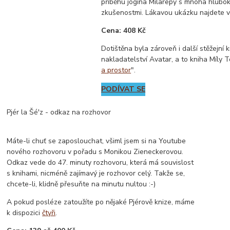
příběhu jógína Milarepy s mnoha hlubo
zkušenostmi. Lákavou ukázku najdete v 
Cena: 408 Kč
Dotištěna byla zároveň i další stěžejní 
nakladatelství Avatar, a to kniha Míly
a prostor
".
PODÍVAT SE
Pjér la Šé'z - odkaz na rozhovor
Máte-li chuť se zaposlouchat, všiml jsem si na Youtube
nového rozhovoru v pořadu s Monikou Zieneckerovou.
Odkaz vede do 47. minuty rozhovoru, která má souvislost
s knihami, nicméně zajímavý je rozhovor celý. Takže se,
chcete-li, klidně přesuňte na minutu nultou :-)
A pokud posléze zatoužíte po nějaké Pjérově knize, máme
k dispozici
čtyři
.