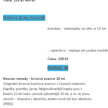
Cena: 139 až 400 Kč
PODÍVAT SE NA YOUTUBE
mandaly - samolepky na sklo, ø 14 cm
... vyberte si - nejlépe při osobní návště
Cena: 128 Kč
PODÍVAT SE
Rescue remedy - krizová esence 20 ml
Originální krizová bachova esence v různých baleních.
Kapičky, pastilky, spray. Nejpoužívanější kapky jsou v
balení 10 ml nebo cenově výhodnější 20 ml, a to ve dvou
verzích - klasická v alkoholu anebo nově též bez alkoholu
(FREE).