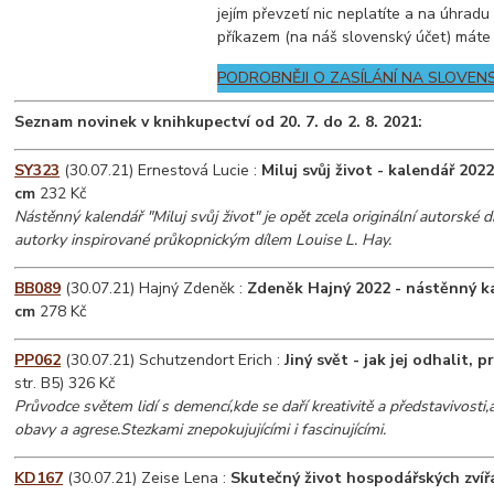
jejím převzetí nic neplatíte a na úhrad
příkazem (na náš slovenský účet) máte
PODROBNĚJI O ZASÍLÁNÍ NA SLOVEN
Seznam novinek v knihkupectví od 20. 7. do 2. 8. 2021:
SY323
(30.07.21) Ernestová Lucie :
Miluj svůj život - kalendář 20
cm
232 Kč
Nástěnný kalendář "Miluj svůj život" je opět zcela originální autorské d
autorky inspirované průkopnickým dílem Louise L. Hay.
BB089
(30.07.21) Hajný Zdeněk :
Zdeněk Hajný 2022 - nástěnný k
cm
278 Kč
PP062
(30.07.21) Schutzendort Erich :
Jiný svět - jak jej odhalit, 
str. B5) 326 Kč
Průvodce světem lidí s demencí,kde se daří kreativitě a představivosti,
obavy a agrese.Stezkami znepokujujícími i fascinujícími.
KD167
(30.07.21) Zeise Lena :
Skutečný život hospodářských zvíř