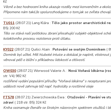
Kč
Věcně a bez hodnocení kniha ukazuje rozdíly mezi konvenčním a ekol
Připomene nám také,že spolurozhodujeme o tom,jak se zvířata chovají
TU011
(28.07.21) Lang Klára :
Tělo jako prostor anarchistické re
B5) 200 Kč
Tělo se stává naší politickou zbraní přesahující subjekt-objektové sché
kolektivního procesu rezistence proti útlaku.
KY022
(28.07.21) Quilici Alain :
Putování se svatým Dominikem
( 8
Dominik byl učitel. Měl hluboké intuice a dokázal je naplnit, vtisknout j
věnoval péči o bližní s příkladnou lidskostí a citlivostí.
OW030
(28.07.21) Worwood Valerie A. :
Nová Voňavá lékárna (roz
str. V4) 982 Kč
rozšířené vydání populární příručky "Voňavá lékárna" s recepturami p
události nově zahrnuje též např. hydroláty a rostlinné oleje
FT578
(28.07.21) Zwierzchowska Ewa :
Otužování - Plavání ve s
zdraví
( 218 str. B5) 324 Kč
Kniha seznamuje čtenáře se širokým názorovým spektrem otužilců i lék