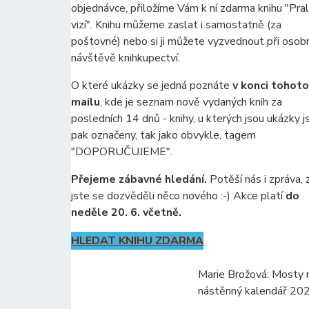
objednávce, přiložíme Vám k ní zdarma knihu "Pra
vizí". Knihu můžeme zaslat i samostatně (za
poštovné) nebo si ji můžete vyzvednout při osob
návštěvě knihkupectví.
O které ukázky se jedná poznáte
v konci tohoto
mailu
, kde je seznam nově vydaných knih za
posledních 14 dnů - knihy, u kterých jsou ukázky j
pak označeny, tak jako obvykle, tagem
"DOPORUČUJEME".
Přejeme zábavné hledání.
Potěší nás i zpráva, 
jste se dozvěděli něco nového :-) Akce platí
do
neděle 20. 6. včetně.
HLEDAT KNIHU ZDARMA
Marie Brožová: Mosty 
nástěnný kalendář 20