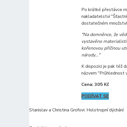
Po krátké přestávce m
nakladatelství "Šťastní
dostatečném množství
"Na domněnce, že věd
vystavěno materialisti
kořenovou příčinou utrp
národy..."
K dispozici je pak též d
názvem "Průhlednost v
Cena: 305 Kč
PODÍVAT SE
Stanislav a Christina Grofovi: Holotropní dýchání