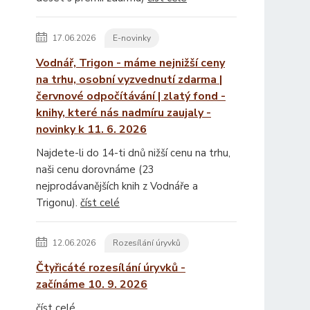
17.06.2026
E-novinky
Vodnář, Trigon - máme nejnižší ceny
na trhu, osobní vyzvednutí zdarma |
červnové odpočítávání | zlatý fond -
knihy, které nás nadmíru zaujaly -
novinky k 11. 6. 2026
Najdete-li do 14-ti dnů nižší cenu na trhu,
naši cenu dorovnáme (23
nejprodávanějších knih z Vodnáře a
Trigonu).
číst celé
12.06.2026
Rozesílání úryvků
Čtyřicáté rozesílání úryvků -
začínáme 10. 9. 2026
číst celé