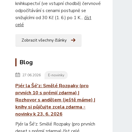
knihkupectví (ve vstupní chodbě) červnové
odpočítávání s cenami postupně se
snižujícími od 30 Kč (1. 6.) po 1 K...
číst
celé
Zobrazit všechny články
Blog
27.06.2026
E-novinky
Pjér la Šé'z: Smělé Rozpaky (pro
prvních 10 s prémií zdarma) |
Rozhovor s andělem (ještě máme) |
knihy si půjčujte zcela zdarma -
novinky k 23. 6. 2026
Pjér la Šé'z: Smělé Rozpaky (pro prvních
deset s prémií zdarma)
číst celé