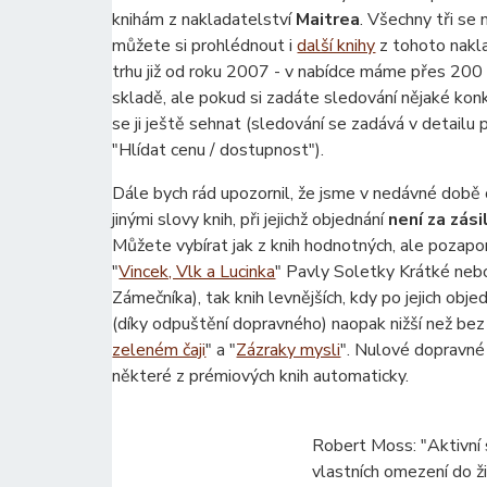
knihám z nakladatelství
Maitrea
. Všechny tři se
můžete si prohlédnout i
další knihy
z tohoto nakla
trhu již od roku 2007 - v nabídce máme přes 200
skladě, ale pokud si zadáte sledování nějaké kon
se ji ještě sehnat (sledování se zadává v detailu
"Hlídat cenu / dostupnost").
Dále bych rád upozornil, že jsme v nedávné době 
jinými slovy knih, při jejichž objednání
není za zás
Můžete vybírat jak z knih hodnotných, ale pozap
"
Vincek, Vlk a Lucinka
" Pavly Soletky Krátké neb
Zámečníka), tak knih levnějších, kdy po jejich obj
(díky odpuštění dopravného) naopak nižší než bez 
zeleném čaji
" a "
Zázraky mysli
". Nulové dopravné 
některé z prémiových knih automaticky.
Robert Moss: "Aktivní 
vlastních omezení do ž