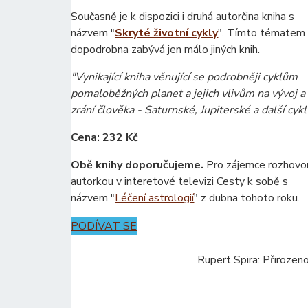
Současně je k dispozici i druhá autorčina kniha s
názvem "
Skryté životní cykly
". Tímto tématem
dopodrobna zabývá jen málo jiných knih.
"Vynikající kniha věnující se podrobněji cyklům
pomaloběžných planet a jejich vlivům na vývoj a
zrání člověka - Saturnské, Jupiterské a další cykl
Cena: 232 Kč
Obě knihy doporučujeme.
Pro zájemce rozhovo
autorkou v interetové televizi Cesty k sobě s
názvem "
Léčení astrologií
" z dubna tohoto roku.
PODÍVAT SE
Rupert Spira: Přirozen