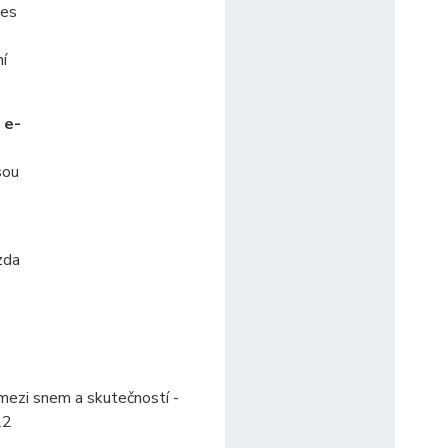
les
ní
 e-
sou
zda
mezi snem a skutečností -
22