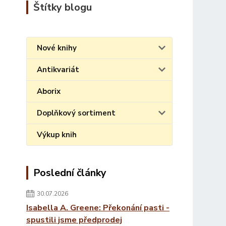
Štítky blogu
Nové knihy
Antikvariát
Aborix
Doplňkový sortiment
Výkup knih
Poslední články
30.07.2026
Isabella A. Greene: Překonání pasti -
spustili jsme předprodej