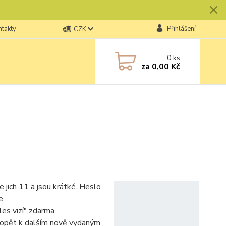
ntakty
Přihlášení
CZK
0
ks
za
0,00 Kč
 jich 11 a jsou krátké. Heslo
e.
les vizí" zdarma.
 opět k dalším nově vydaným