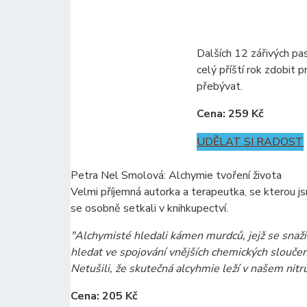
Dalších 12 zářivých p
celý příští rok zdobit 
přebývat.
Cena: 259 Kč
UDĚLAT SI RADOST
Petra Nel Smolová: Alchymie tvoření života
Velmi příjemná autorka a terapeutka, se kterou j
se osobně setkali v knihkupectví.
"Alchymisté hledali kámen murdců, jejž se snaži
hledat ve spojování vnějších chemických sloučen
Netušili, že skutečná alcyhmie leží v našem nitru
Cena: 205 Kč