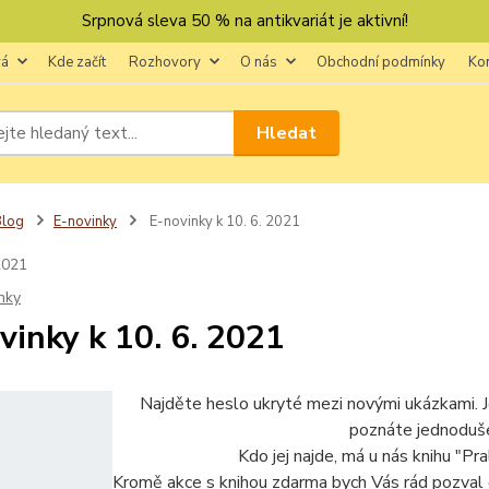
Srpnová sleva 50 % na antikvariát je aktivní!
vá
Kde začít
Rozhovory
O nás
Obchodní podmínky
Ko
Hledat
Blog
E-novinky
E-novinky k 10. 6. 2021
2021
nky
vinky k 10. 6. 2021
Najděte heslo ukryté mezi novými ukázkami. Je
poznáte jednoduš
Kdo jej najde, má u nás knihu "Pra
Kromě akce s knihou zdarma bych Vás rád pozval