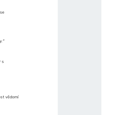
 se
y."
r s
ost vědomí