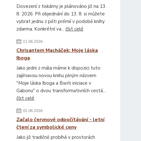
Dovezení z tiskárny je plánováno již na 13.
8. 2026. Při objednání do 13. 8. si můžete
vybrat jednu z pěti prémií v podobě knihy
zdarma. Konkrétní va...
číst celé
11.06.2026
Chrisantem Macháček: Moje láska
Iboga
Jako jedni z mála máme k dispozici tuto
zajímavou novou knihu plným názvem
"Moje láska Iboga a Bwiti iniciace v
Gabonu" o dvou transformativních cestá...
číst celé
01.06.2026
Začalo červnové odpočítávání - letní
čtení za symbolické ceny
Jako již tradičně probíhá v prostorách