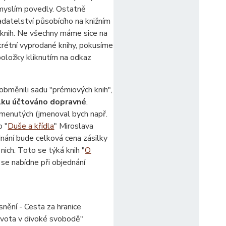
 myslím povedly. Ostatně
datelství působícího na knižním
 knih. Ne všechny máme sice na
krétní vyprodané knihy, pokusíme
 položky kliknutím na odkaz
obměnili sadu "prémiových knih",
ilku účtováno dopravné
.
omenutých (jmenoval bych např.
o "
Duše a křídla
" Miroslava
ednání bude celková cena zásilky
nich. Toto se týká knih "
O
se nabídne při objednání
snění - Cesta za hranice
ivota v divoké svobodě"