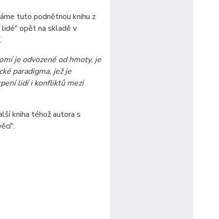
áme tuto podnětnou knihu z
 lidé" opět na skladě v
.
omí je odvozené od hmoty, je
cké paradigma, jež je
ení lidí i konfliktů mezi
alší kniha téhož autora s
ěcí".