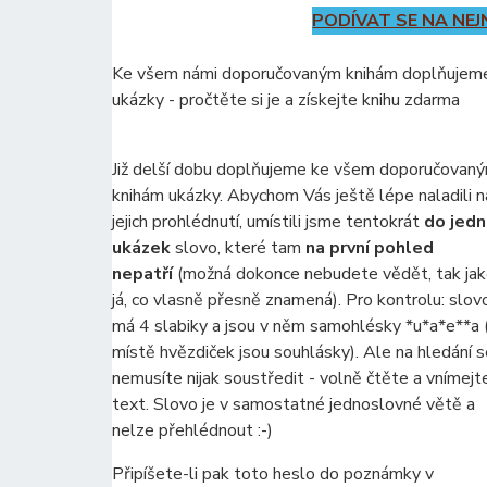
PODÍVAT SE NA NEJ
Ke všem námi doporučovaným knihám doplňujem
ukázky - pročtěte si je a získejte knihu zdarma
Již delší dobu doplňujeme ke všem doporučovan
knihám ukázky. Abychom Vás ještě lépe naladili n
jejich prohlédnutí, umístili jsme tentokrát
do jedn
ukázek
slovo, které tam
na první pohled
nepatří
(možná dokonce nebudete vědět, tak ja
já, co vlasně přesně znamená). Pro kontrolu: slov
má 4 slabiky a jsou v něm samohlésky *u*a*e**a 
místě hvězdiček jsou souhlásky). Ale na hledání 
nemusíte nijak soustředit - volně čtěte a vnímejt
text. Slovo je v samostatné jednoslovné větě a
nelze přehlédnout :-)
Připíšete-li pak toto heslo do poznámky v