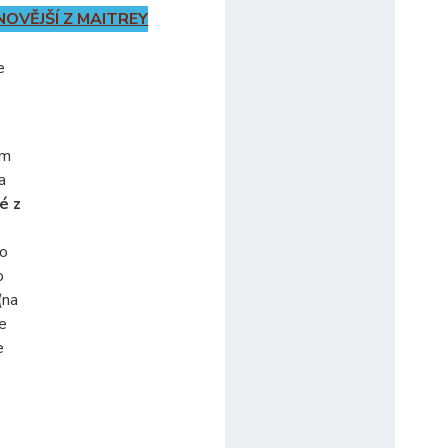
NOVĚJŠÍ Z MAITREY
e
ým
a
é z
ko
o
(na
se
e