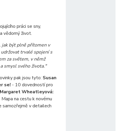
jujícího práci se sny,
 a vědomý život.
, jak být plně přítomen v
udržovat trvalé spojení s
tem za světem, v němž
a smysl svého života."
ovinky pak jsou tyto:
Susan
r se!
- 10 dovedností pro
Margaret Wheatleyová:
 Mapa na cestu k novému
te samozřejmě v detailech