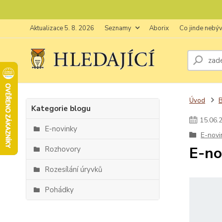
Aktualizace 5. 8. 2026
Seznamy
Aborix
Co jinde nebý
Úvod
Kategorie blogu
15
.
06
.
E-novinky
E-novi
E-no
Rozhovory
Rozesílání úryvků
Pohádky