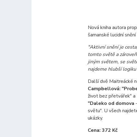
Nová kniha autora propo
šamanské lucidní snění
"Aktivní snění je cesta
tomto světě a zároveň 
jiným světem, se svě
najdeme hlubší logiku 
Další dvě Maitreácké n
Campbellová: "Probe
život bez přetvářek" a
"Daleko od domova
-
světu". U všech najde
ukázky.
Cena: 372 Kč