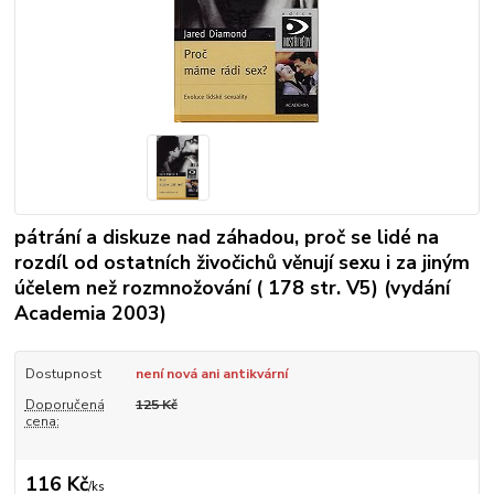
pátrání a diskuze nad záhadou, proč se lidé na
rozdíl od ostatních živočichů věnují sexu i za jiným
účelem než rozmnožování ( 178 str. V5) (vydání
Academia 2003)
Dostupnost
není nová ani antikvární
Doporučená
125 Kč
cena:
116 Kč
/
ks