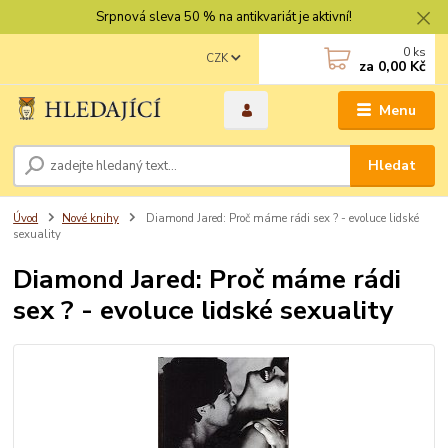
Srpnová sleva 50 % na antikvariát je aktivní!
0
ks
CZK
za
0,00 Kč
Menu
Hledat
Úvod
Nové knihy
Diamond Jared: Proč máme rádi sex ? - evoluce lidské
sexuality
Diamond Jared: Proč máme rádi
sex ? - evoluce lidské sexuality