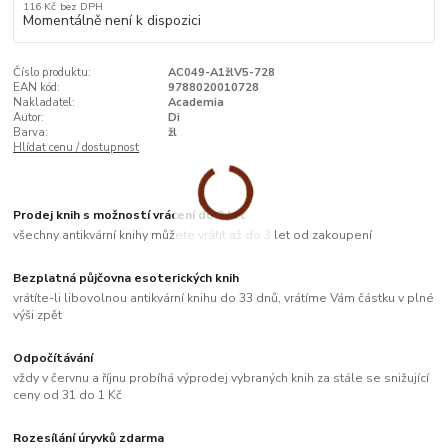
116 Kč
bez DPH
Momentálně není k dispozici
Číslo produktu:
AC049-A1žlV5-728
EAN kód:
9788020010728
Nakladatel:
Academia
Autor:
Di
Barva:
žl
Hlídat cenu / dostupnost
Prodej knih s možností vrácení do 3 let
všechny antikvární knihy můžete vrátit až do 3 let od zakoupení
Bezplatná půjčovna esoterických knih
vrátíte-li libovolnou antikvární knihu do 33 dnů, vrátíme Vám částku v plné
výši zpět
Odpočítávání
vždy v červnu a říjnu probíhá výprodej vybraných knih za stále se snižující
ceny od 31 do 1 Kč
Rozesílání úryvků zdarma