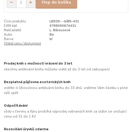
Hop do košíku
Číslo produktu:
LB039---bíB5-431
EAN kód:
9788090674431
Nakladatel:
L. Bělousová
Autor:
Be
Barva:
bí
Hlídat cenu / dostupnost
Prodej knih s možností vrácení do 3 let
všechny antikvární knihy můžete vrátit až do 3 let od zakoupení
Bezplatná půjčovna esoterických knih
vrátíte-li libovolnou antikvární knihu do 33 dnů, vrátíme Vám částku v plné
výši zpět
Odpočítávání
vždy v červnu a říjnu probíhá výprodej vybraných knih za stále se snižující
ceny od 31 do 1 Kč
Rozesílání úryvků zdarma