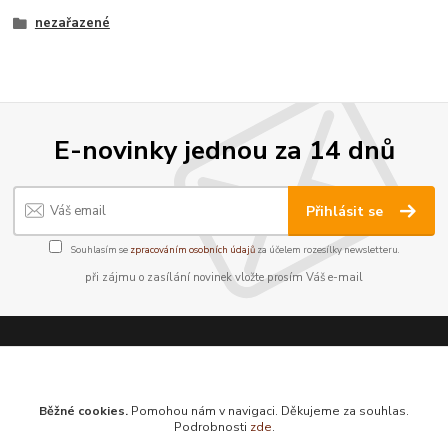
nezařazené
E-novinky jednou za 14 dnů
Přihlásit se
Souhlasím se
zpracováním osobních údajů
za účelem rozesílky newsletteru.
při zájmu o zasílání novinek vložte prosím Váš e-mail
Neváhejte se zeptat:
Běžné cookies.
Pomohou nám v navigaci. Děkujeme za souhlas.
Knihkupectví Hledající
Podrobnosti
zde
.