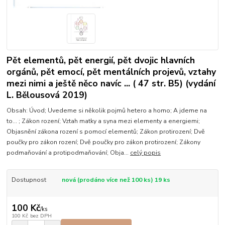
Pět elementů, pět energií, pět dvojic hlavních
orgánů, pět emocí, pět mentálních projevů, vztahy
mezi nimi a ještě něco navíc ... ( 47 str. B5) (vydání
L. Bělousová 2019)
Obsah: Úvod; Uvedeme si několik pojmů hetero a homo; A jdeme na
to... ; Zákon rození; Vztah matky a syna mezi elementy a energiemi;
Objasnění zákona rození s pomocí elementů; Zákon protirození; Dvě
poučky pro zákon rození; Dvě poučky pro zákon protirození; Zákony
podmaňování a protipodmaňování; Obja...
celý popis
Dostupnost
nová (prodáno více než 100 ks) 19 ks
100 Kč
/
ks
100 Kč
bez DPH