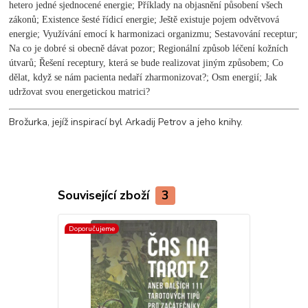
hetero jedné sjednocené energie; Příklady na objasnění působení všech
zákonů; Existence šesté řídicí energie; Ještě existuje pojem odvětvová
energie; Využívání emocí k harmonizaci organizmu; Sestavování receptur;
Na co je dobré si obecně dávat pozor; Regionální způsob léčení kožních
útvarů; Řešení receptury, která se bude realizovat jiným způsobem; Co
dělat, když se nám pacienta nedaří zharmonizovat?; Osm energií; Jak
udržovat svou energetickou matrici?
Brožurka, jejíž inspirací byl Arkadij Petrov a jeho knihy.
Související zboží
3
Doporučujeme
Doporučujeme