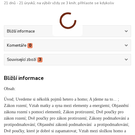
21 dnů - 21 úryvků; na výběr vždy ze 3 knih; přihlaste se kdykoliv
Bližší informace
Komentáře
0
Související zboží
3
Bližší informace
Obsah:
Úvod; Uvedeme si několik pojmů hetero a homo; A jdeme na to... ;
Zákon rození; Vztah matky a syna mezi elementy a energiemi; Objasnění
zákona rození s pomocí elementů; Zákon protirození; Dvě poučky pro
zákon rození; Dvě poučky pro zákon protirození; Zákony podmaňování a
protipodmaňování; Objasnění zákonů podmaňování a protipodmaňování;
Dvě poučky, které je dobré si zapamatovat; Vztah mezi složkou homo a