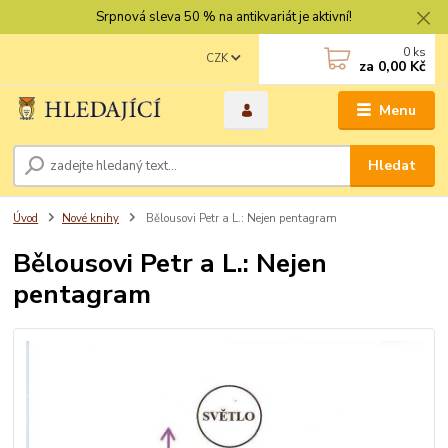
Srpnová sleva 50 % na antikvariát je aktivní!
0
ks
CZK
za
0,00 Kč
Menu
Hledat
Úvod
Nové knihy
Bělousovi Petr a L.: Nejen pentagram
Bělousovi Petr a L.: Nejen
pentagram