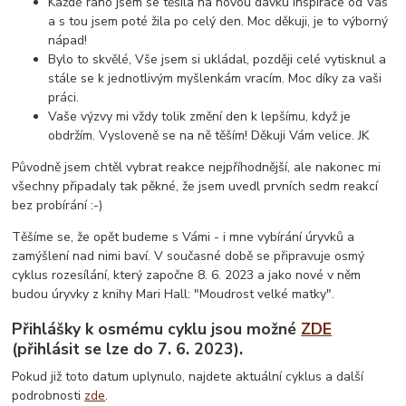
Každé ráno jsem se těšila na novou dávku inspirace od Vás
a s tou jsem poté žila po celý den. Moc děkuji, je to výborný
nápad!
Bylo to skvělé, Vše jsem si ukládal, později celé vytisknul a
stále se k jednotlivým myšlenkám vracím. Moc díky za vaši
práci.
Vaše výzvy mi vždy tolik změní den k lepšímu, když je
obdržím. Vysloveně se na ně těším! Děkuji Vám velice. JK
Původně jsem chtěl vybrat reakce nejpříhodnější, ale nakonec mi
všechny připadaly tak pěkné, že jsem uvedl prvních sedm reakcí
bez probírání :-)
Těšíme se, že opět budeme s Vámi - i mne vybírání úryvků a
zamýšlení nad nimi baví. V současné době se připravuje osmý
cyklus rozesílání, který započne 8. 6. 2023 a jako nové v něm
budou úryvky z knihy Mari Hall: "Moudrost velké matky".
Přihlášky k osmému cyklu jsou možné
ZDE
(přihlásit se lze do 7. 6. 2023).
Pokud již toto datum uplynulo, najdete aktuální cyklus a další
podrobnosti
zde
.