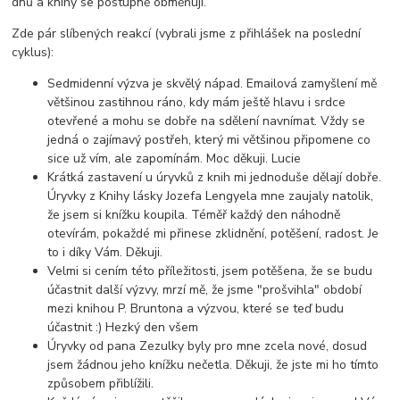
dnů a knihy se postupně obměňují.
Zde pár slíbených reakcí (vybrali jsme z přihlášek na poslední
cyklus):
Sedmidenní výzva je skvělý nápad. Emailová zamyšlení mě
většinou zastihnou ráno, kdy mám ještě hlavu i srdce
otevřené a mohu se dobře na sdělení navnímat. Vždy se
jedná o zajímavý postřeh, který mi většinou připomene co
sice už vím, ale zapomínám. Moc děkuji. Lucie
Krátká zastavení u úryvků z knih mi jednoduše dělají dobře.
Úryvky z Knihy lásky Jozefa Lengyela mne zaujaly natolik,
že jsem si knížku koupila. Téměř každý den náhodně
otevírám, pokaždé mi přinese zklidnění, potěšení, radost. Je
to i díky Vám. Děkuji.
Velmi si cením této příležitosti, jsem potěšena, že se budu
účastnit další výzvy, mrzí mě, že jsme "prošvihla" období
mezi knihou P. Bruntona a výzvou, které se teď budu
účastnit :) Hezký den všem
Úryvky od pana Zezulky byly pro mne zcela nové, dosud
jsem žádnou jeho knížku nečetla. Děkuji, že jste mi ho tímto
způsobem přiblížili.