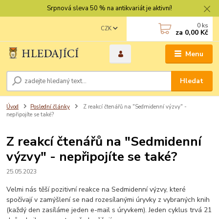
Srpnová sleva 50 % na antikvariát je aktivní!
0
ks
CZK
za
0,00 Kč
Menu
Hledat
Úvod
Poslední články
Z reakcí čtenářů na "Sedmidenní výzvy" -
nepřipojíte se také?
Z reakcí čtenářů na "Sedmidenní
výzvy" - nepřipojíte se také?
25.05.2023
Velmi nás těší pozitivní reakce na Sedmidenní výzvy, které
spočívají v zamýšlení se nad rozesílanými úryvky z vybraných knih
(každý den zasíláme jeden e-mail s úryvkem). Jeden cyklus trvá 21