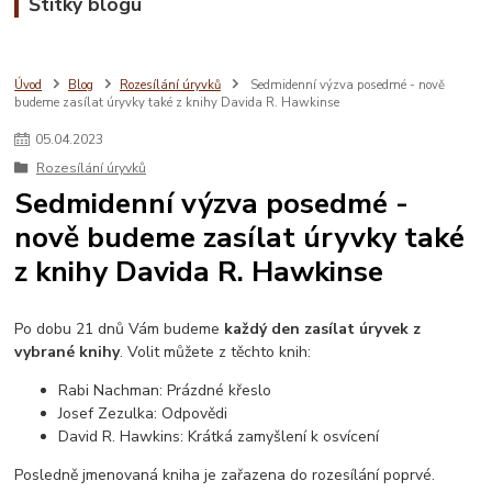
Štítky blogu
Úvod
Blog
Rozesílání úryvků
Sedmidenní výzva posedmé - nově
budeme zasílat úryvky také z knihy Davida R. Hawkinse
05
.
04
.
2023
Rozesílání úryvků
Sedmidenní výzva posedmé -
nově budeme zasílat úryvky také
z knihy Davida R. Hawkinse
Po dobu 21 dnů Vám budeme
každý den zasílat úryvek z
vybrané knihy
. Volit můžete z těchto knih:
Rabi Nachman: Prázdné křeslo
Josef Zezulka: Odpovědi
David R. Hawkins: Krátká zamyšlení k osvícení
Posledně jmenovaná kniha je zařazena do rozesílání poprvé.