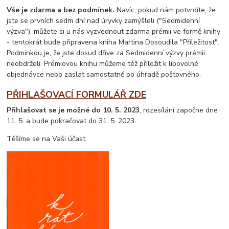
Vše je zdarma a bez podmínek.
Navíc, pokud nám potvrdíte, že
jste se prvních sedm dní nad úryvky zamýšleli ("Sedmidenní
výzva"), můžete si u nás vyzvednout zdarma prémii ve formě knihy
- tentokrát bude připravena kniha Martina Dosoudila "Příležitost".
Podmínkou je, že jste dosud dříve za Sedmidenní výzvy prémii
neobdrželi. Prémiovou knihu můžeme též přiložit k libovolné
objednávce nebo zaslat samostatně po úhradě poštovného.
PŘIHLAŠOVACÍ FORMULÁŘ ZDE
Přihlašovat se je možné do 10. 5. 2023
, rozesílání započne dne
11. 5. a bude pokračovat do 31. 5. 2023.
Těšíme se na Vaši účast.