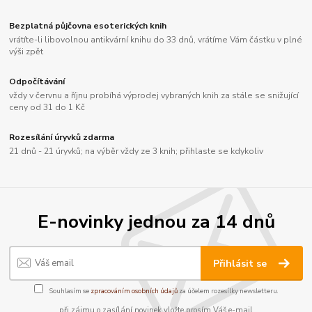
Bezplatná půjčovna esoterických knih
vrátíte-li libovolnou antikvární knihu do 33 dnů, vrátíme Vám částku v plné
výši zpět
Odpočítávání
vždy v červnu a říjnu probíhá výprodej vybraných knih za stále se snižující
ceny od 31 do 1 Kč
Rozesílání úryvků zdarma
21 dnů - 21 úryvků; na výběr vždy ze 3 knih; přihlaste se kdykoliv
E-novinky jednou za 14 dnů
Přihlásit se
Souhlasím se
zpracováním osobních údajů
za účelem rozesílky newsletteru.
při zájmu o zasílání novinek vložte prosím Váš e-mail