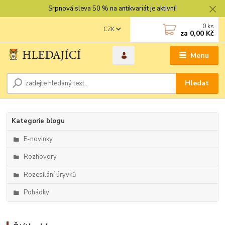
Srpnová sleva 50 % na antikvariát je aktivní!
0
ks
CZK
za
0,00 Kč
Menu
Hledat
Kategorie blogu
E-novinky
Rozhovory
Rozesílání úryvků
Pohádky