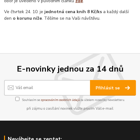
obor je uvedeno v původním článku
zde
.
Ve čtvrtek 24. 10. je
jednotná cena knih 8 Kč/ks
a každý další
den
o korunu níže
. Těšíme se na Vaši návštěvu.
E-novinky jednou za 14 dnů
Přihlásit se
Souhlasím se
zpracováním osobních údajů
za účelem rozesílky newsletteru.
při zájmu o zasílání novinek vložte prosím Váš e-mail
Neváhejte se zeptat: