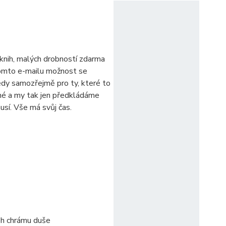
 knih, malých drobností zdarma
tomto e-mailu možnost se
edy samozřejmě pro ty, které to
čné a my tak jen předkládáme
sí. Vše má svůj čas.
ěh chrámu duše