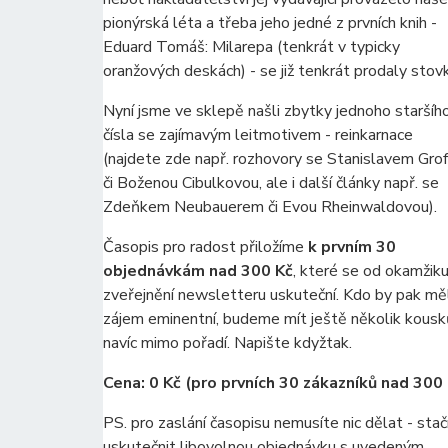
pionýrská léta a třeba jeho jedné z prvních knih -
Eduard Tomáš: Milarepa (tenkrát v typicky
oranžových deskách) - se již tenkrát prodaly stovk
Nyní jsme ve sklepě našli zbytky jednoho staršíh
čísla se zajímavým leitmotivem - reinkarnace
(najdete zde např. rozhovory se Stanislavem Gr
či Boženou Cibulkovou, ale i další články např. se
Zdeňkem Neubauerem či Evou Rheinwaldovou).
Časopis pro radost přiložíme
k prvním 30
objednávkám nad 300 Kč
, které se od okamžik
zveřejnění newsletteru uskuteční. Kdo by pak mě
zájem eminentní, budeme mít ještě několik kous
navíc mimo pořadí. Napište kdyžtak.
Cena: 0 Kč (pro prvních 30 zákazníků nad 300
PS. pro zaslání časopisu nemusíte nic dělat - stač
uskutečnit libovolnou objednávku s uvedeným