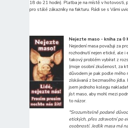
18 do 21 hodin). Platba je na místě v hotovosti,
pro stálé zákazníky na fakturu. Rádi se s Vámi uv
Nejezte maso - kniha za 0 
Nejedení masa považuji za p
rozhodnutí nejen etické, ale 
takový problém vybírat z rozs
(moje osobní zkušenost, za kt
důvodem je pak podle mého ná
získávaná z bezmasého jídla. I 
jsem jednoho kolegu nakladat
jíst maso, aby mohl mezi podni
to názor.
"Srozumitelně podané důvody
etických, přes zdravotní po e
osobností. Jedlík masa má na