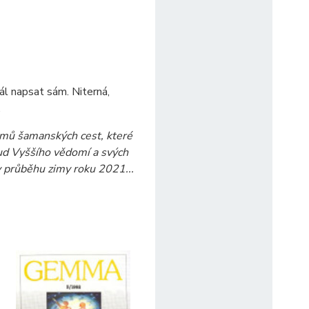
řál napsat sám. Niterná,
.
amů šamanských cest, které
ud Vyššího vědomí a svých
 průběhu zimy roku 2021...
e