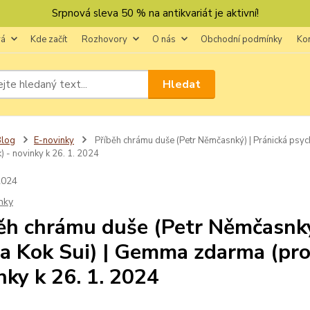
Srpnová sleva 50 % na antikvariát je aktivní!
vá
Kde začít
Rozhovory
O nás
Obchodní podmínky
Ko
Hledat
Blog
E-novinky
Příběh chrámu duše (Petr Němčasnký) | Pránická psyc
 - novinky k 26. 1. 2024
2024
nky
ěh chrámu duše (Petr Němčasnký
a Kok Sui) | Gemma zdarma (pro
nky k 26. 1. 2024