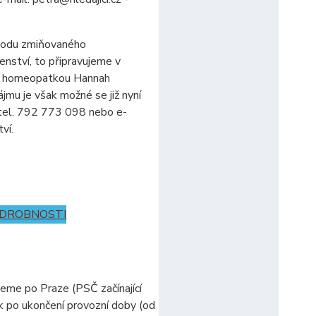
úvodu zmiňovaného
nství, to připravujeme v
ní homeopatkou Hannah
jmu je však možné se již nyní
 tel. 792 773 098 nebo e-
ví.
ODROBNOSTI
zeme po Praze (PSČ začínající
k po ukončení provozní doby (od