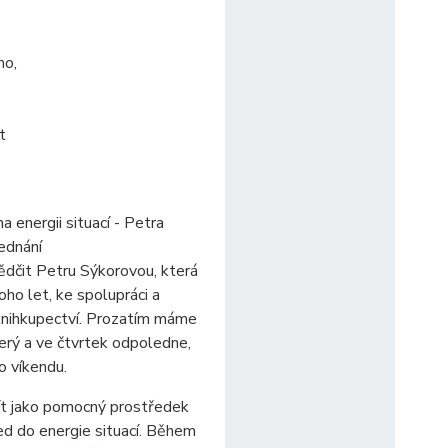
ho,
t
a energii situací - Petra
ednání
ědčit Petru Sýkorovou, která
oho let, ke spolupráci a
 knihkupectví. Prozatím máme
terý a ve čtvrtek odpoledne,
o víkendu.
ít jako pomocný prostředek
ed do energie situací. Během