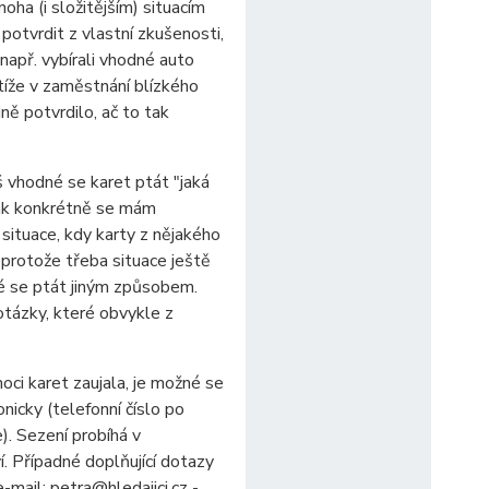
oha (i složitějším) situacím
otvrdit z vlastní zkušenosti,
např. vybírali vhodné auto
tíže v zaměstnání blízkého
ně potvrdilo, ač to tak
š vhodné se karet ptát "jaká
jak konkrétně se mám
 situace, kdy karty z nějakého
 protože třeba situace ještě
né se ptát jiným způsobem.
otázky, které obvykle z
ci karet zaujala, je možné se
nicky (telefonní číslo po
e). Sezení probíhá v
í. Případné doplňující dotazy
-mail: petra@hledajici.cz -