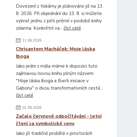
Dovezení z tiskárny je plánováno již na 13.
8. 2026. Při objednání do 13. 8. si můžete
vybrat jednu z pěti prémií v podobě knihy
zdarma. Konkrétní va...
číst celé
11.06.2026
Chrisantem Macháček: Moje láska
Iboga
Jako jedni z mála máme k dispozici tuto
zajímavou novou knihu plným názvem
"Moje láska Iboga a Bwiti iniciace v
Gabonu" o dvou transformativních cestá...
číst celé
01.06.2026
Začalo červnové odpočítávání - letní
čtení za symbolické ceny
Jako již tradičně probíhá v prostorách