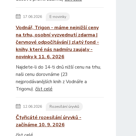
17.06.2026
E-novinky
Vodnář, Trigon - máme nejnižší ceny
na trhu, osobní vyzvednutí zdarma |
červnové odpočítávání | zlatý fond -
knihy, které nás nadmíru zaujaly -
novinky k 11. 6. 2026
Najdete-li do 14-ti dnů nižší cenu na trhu,
naši cenu dorovnáme (23
nejprodávanějších knih z Vodnáře a
Trigonu).
číst celé
12.06.2026
Rozesílání úryvků
Čtyřicáté rozesílání úryvků -
začínáme 10. 9. 2026
číst celé