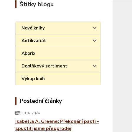
Štítky blogu
Nové knihy
Antikvariát
Aborix
Doplňkový sortiment
Výkup knih
Poslední články
30.07.2026
Isabella A. Greene: Překonání pasti -
spustili jsme předprodej