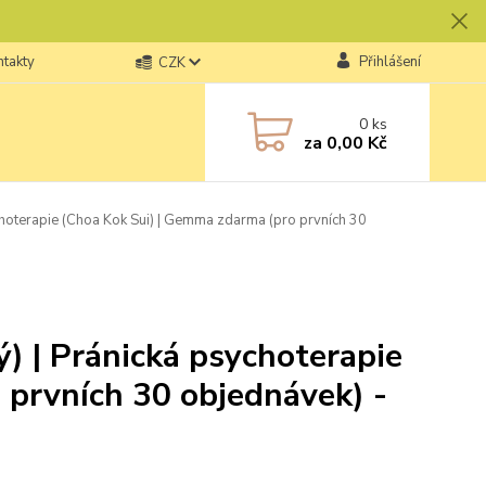
ntakty
Přihlášení
CZK
0
ks
za
0,00 Kč
hoterapie (Choa Kok Sui) | Gemma zdarma (pro prvních 30
) | Pránická psychoterapie
 prvních 30 objednávek) -