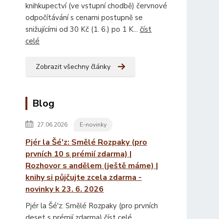
knihkupectví (ve vstupní chodbě) červnové
odpočítávání s cenami postupně se
snižujícími od 30 Kč (1. 6.) po 1 K...
číst
celé
Zobrazit všechny články
Blog
27.06.2026
E-novinky
Pjér la Šé'z: Smělé Rozpaky (pro
prvních 10 s prémií zdarma) |
Rozhovor s andělem (ještě máme) |
knihy si půjčujte zcela zdarma -
novinky k 23. 6. 2026
Pjér la Šé'z: Smělé Rozpaky (pro prvních
deset s prémií zdarma)
číst celé