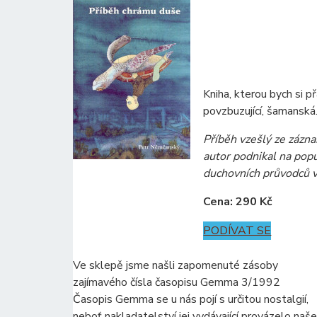
Kniha, kterou bych si p
povzbuzující, šamanská
Příběh vzešlý ze zázn
autor podnikal na pop
duchovních průvodců v
Cena: 290 Kč
PODÍVAT SE
Ve sklepě jsme našli zapomenuté zásoby
zajímavého čísla časopisu Gemma 3/1992
Časopis Gemma se u nás pojí s určitou nostalgií,
neboť nakladatelství jej vydávající provázelo naš