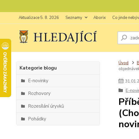
Aktualizace 5. 8. 2026
Seznamy
Aborix
Co jinde nebý
Úvod
Kategorie blogu
objednávek)
E-novinky
31
.
01
.
E-novi
Rozhovory
Příb
Rozesílání úryvků
(Cho
Pohádky
novi