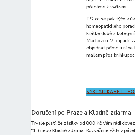
předáme k vyřízení.
PS. co se pak týče v 
homeopatického porade
krátké době s kolegy
Machovou. V případě zá
objednat přímo u ní na
mailem přes knihkupect
VÝKLAD KARET - P
Doručení po Praze a Kladně zdarma
Trvale platí, že zásilky od 800 Kč Vám rádi dove
"1") nebo Kladně zdarma. Rozvážíme vždy v páte