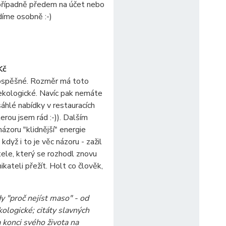
 případně předem na účet nebo
idíme osobně :-)
Kč
rospěšné. Rozměr má toto
i ekologické. Navíc pak nemáte
áhlé nabídky v restauracích
erou jsem rád :-)). Dalším
zoru "klidnější" energie
když i to je věc názoru - zažil
ele, který se rozhodl znovu
kateli přežít. Holt co člověk,
 "proč nejíst maso" - od
kologické; citáty slavných
 konci svého života na