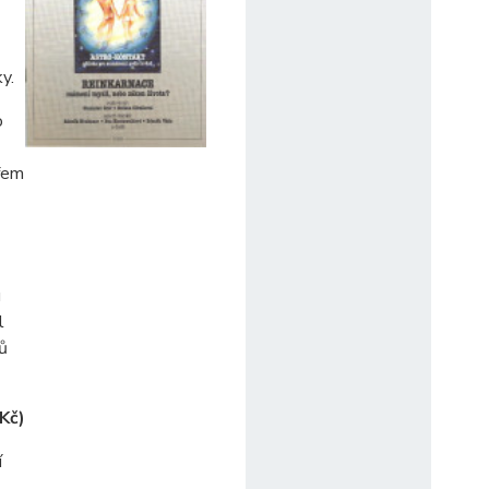
y.
o
ofem
u
l
ků
 Kč)
í