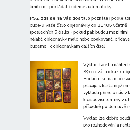
limitem - přikládat budeme automaticky
PS2.
zda se na Vás dostalo
poznáte i podle to
bude-li Vaše číslo objednávky do 21485 včetně
(posledních 5 číslic) - pokud pak budou mezi nimi
nějaké objednávky malé nebo opakované, přidáva
budeme i k objednávkám dalších čísel
Výklad karet a náhled n
Sýkorová - odkaz k obj
Podařilo se nám přesv
pracuje s kartami již mn
výkladu přímo u nás v
k dispozici termíny v ú
případně po domluvě i 
Výklad lze dobře použ
pro rozhodování a náhl