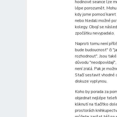
hodinové seance lze mn
lépe porozumět. Mohu p
kdy jsme pomocí karet 
nebo hledali možné po
kolegy. Obojí se násled
zpočátku nevypadalo.
Naproti tomu není příli
bude budoucnost" či "
rozhodnout". Jsou také
důvodu "neodpovídají",
není zralá. Pak je mož
Stačí sestavit vhodné 
diskuze vyplynou.
Koho by porada za pomo
objednat nejlépe telefo
kliknutí na tlačítko dol
prostorách knihkupectv
můžete zasílat též na e