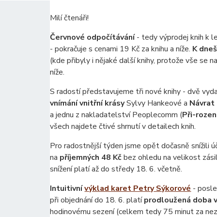
Milí čtenáři!
Červnové odpočítávání
- tedy výprodej knih k l
- pokračuje s cenami 19 Kč za knihu a níže.
K dneš
(kde přibyly i nějaké další knihy, protože vše se 
níže.
S radostí představujeme tři nové knihy - dvě vyd
vnímání vnitřní krásy
Sylvy Hankeové a
Návrat
a jednu z nakladatelství Peoplecomm (
Při-rozen
všech najdete čtivé shrnutí v detailech knih.
Pro radostnější týden jsme opět dočasně snížili
na
příjemných 48 Kč
bez ohledu na velikost zási
snížení platí až do středy 18. 6. včetně.
Intuitivní
výklad karet Petry Sýkorové
- posle
při objednání do 18. 6. platí
prodloužená doba v
hodinovému sezení (celkem tedy 75 minut za nez