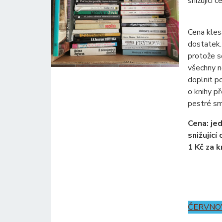
snižující 
Cena kles
dostatek.
protože s
všechny n
doplnit po
o knihy p
pestré sm
Cena: je
snižující
1 Kč za k
ČERVNOV