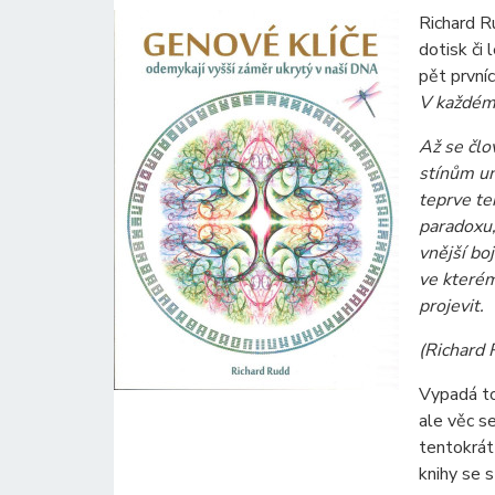
Richard R
dotisk či 
pět první
V každém 
Až se člo
stínům un
teprve t
paradoxu,
vnější bo
ve které
projevit.
(Richard 
Vypadá to
ale věc s
tentokrát 
knihy se 