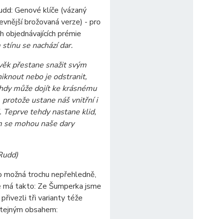
udd: Genové klíče (vázaný
levnější brožovaná verze) - pro
ch objednávajících prémie
stínu se nachází dar.
věk přestane snažit svým
iknout nebo je odstranit,
ehdy může dojít ke krásnému
 protože ustane náš vnitřní i
j. Teprve tehdy nastane klid,
m se mohou naše dary
Rudd)
 možná trochu nepřehledně,
e má takto: Ze Šumperka jsme
přivezli tři varianty téže
stejným obsahem: