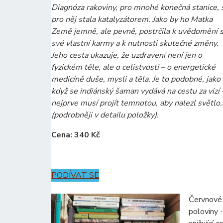
Diagnóza rakoviny, pro mnohé konečná stanice, 
pro něj stala katalyzátorem. Jako by ho Matka
Země jemně, ale pevně, postrčila k uvědomění s
své vlastní karmy a k nutnosti skutečné změny.
Jeho cesta ukazuje, že uzdravení není jen o
fyzickém těle, ale o celistvosti – o energetické
medicíně duše, mysli a těla. Je to podobné, jako
když se indiánský šaman vydává na cestu za vizí 
nejprve musí projít temnotou, aby nalezl světlo..
(podrobněji v detailu položky).
Cena: 340 Kč
PODÍVAT SE
Červnové 
poloviny -