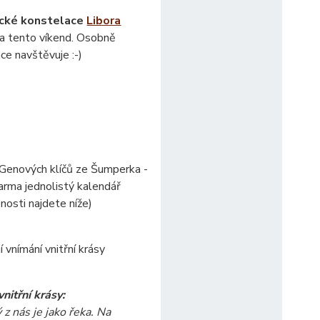
cké konstelace
Libora
 na tento víkend. Osobně
ce navštěvuje :-)
 Genových klíčů ze Šumperka -
darma jednolistý kalendář
nosti najdete níže)
vnímání vnitřní krásy
nitřní krásy:
 z nás je jako řeka. Na