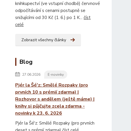
knihkupectví (ve vstupní chodbě) červnové
odpočítávání s cenami postupně se
snižujícími od 30 Kč (1. 6.) po 1 K...
číst
celé
Zobrazit všechny články
Blog
27.06.2026
E-novinky
Pjér la Šé'z: Smělé Rozpaky (pro
prvních 10 s prémií zdarma) |
Rozhovor s andělem (ještě máme) |
knihy si půjčujte zcela zdarma -
novinky k 23. 6. 2026
Pjér la Šé'z: Smělé Rozpaky (pro prvních
deset s prémií zdarma)
číst celé