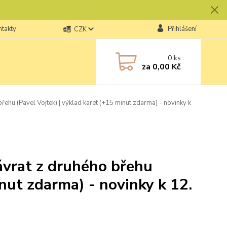
ntakty
Přihlášení
CZK
0
ks
za
0,00 Kč
řehu (Pavel Vojtek) | výklad karet (+15 minut zdarma) - novinky k
Návrat z druhého břehu
inut zdarma) - novinky k 12.