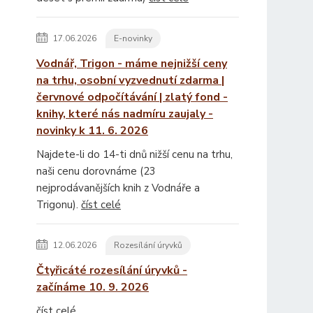
17.06.2026
E-novinky
Vodnář, Trigon - máme nejnižší ceny
na trhu, osobní vyzvednutí zdarma |
červnové odpočítávání | zlatý fond -
knihy, které nás nadmíru zaujaly -
novinky k 11. 6. 2026
Najdete-li do 14-ti dnů nižší cenu na trhu,
naši cenu dorovnáme (23
nejprodávanějších knih z Vodnáře a
Trigonu).
číst celé
12.06.2026
Rozesílání úryvků
Čtyřicáté rozesílání úryvků -
začínáme 10. 9. 2026
číst celé