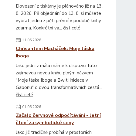
Dovezení z tiskárny je plánováno již na 13.
8. 2026. Při objednání do 13. 8. si můžete
vybrat jednu z pěti prémií v podobě knihy
zdarma. Konkrétní va...
číst celé
11.06.2026
Chrisantem Macháček: Moje láska
Iboga
Jako jedni z mála máme k dispozici tuto
zajímavou novou knihu plným názvem
"Moje láska Iboga a Bwiti iniciace v
Gabonu" o dvou transformativních cestá...
číst celé
01.06.2026
Začalo červnové odpočítávání - letní
čtení za symbolické ceny
Jako již tradičně probíhá v prostorách