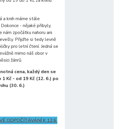
ceny od 19 do 1 Kč za knihu
á a knih máme stále
 Dokonce - nějaké přibyly,
e nám zpočátku nahoru ani
evešly. Přijďte si tedy levně
ličky pro letní čtení. Jedná se
řevážně mimo náš obor v
ěsici žánrů.
dnotná cena, každý den se
 o 1 Kč - od 19 Kč (12. 6.) po
nihu (30. 6.)
É ODPOČÍTÁVÁNÍ K 12.6.