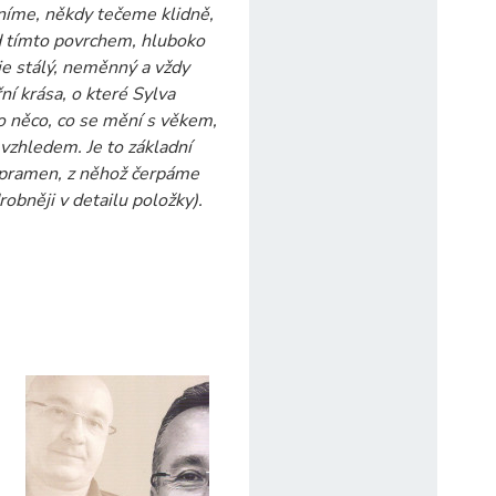
níme, někdy tečeme klidně,
od tímto povrchem, hluboko
 je stálý, neměnný a vždy
řní krása, o které Sylva
o něco, co se mění s věkem,
vzhledem. Je to základní
, pramen, z něhož čerpáme
robněji v detailu položky).