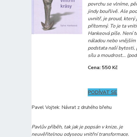
povrchu se vlníme, pě
jindy bouřlivě. Ale p
uvnitř, je proud, který
přítomný. To je ta vnit
Hankeová píše. Není t
náladou nebo vnějším 
podstata naší bytosti
sílu a moudrost... (pod
Cena: 550 Kč
PODÍVAT SE
Pavel Vojtek: Návrat z druhého břehu
Pavlův příběh, tak jak je popsán v knize, je
neuvěřitelnou odyseou vnitřní transformace.