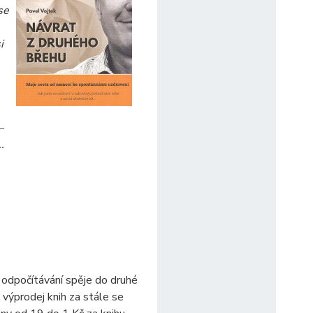
se
i
–
.
odpočítávání spěje do druhé
 výprodej knih za stále se