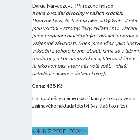
Darcia Narvaezová: Při-rozené hnízdo
Kniha o volání divočiny v našich srdcích:
Představte si, že život je jako velký kruh. V něm
jsou všichni – stromy, řeky, zvířata i my. Všichni
jsme propojeni neviditelnými nitkami energie a
vzájemné závislosti. Dnes jsme však, jako lidstv
vykročili z tohoto kruhu, ztratili jsme se v labyri
modernity a konzumu. A kniha, kterou držíte v r
je jako kompas, který nás volá zpět... (další
naladění najdete v detailu knihy).
Cena: 435 Kč
PS. doplněny máme i další knihy z tohoto velmi
zajímavého nakladatelství (viz tlačítko níže)
KNIHY Z PEOPLECOMM