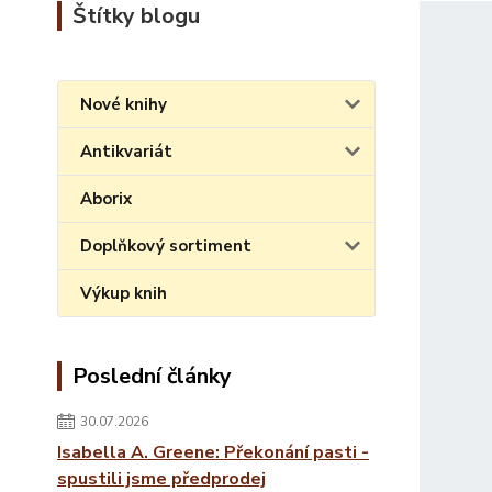
Štítky blogu
Nové knihy
Antikvariát
Aborix
Doplňkový sortiment
Výkup knih
Poslední články
30.07.2026
Isabella A. Greene: Překonání pasti -
spustili jsme předprodej