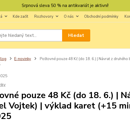
Srpnová sleva 50 % na antikvariát je aktivní!
vá
Kde začít
Rozhovory
O nás
Obchodní podmínky
Ko
Hledat
Blog
E-novinky
Poštovné pouze 48 Kč (do 18. 6.) | Návrat z druhého b
5
2025
nky
ovné pouze 48 Kč (do 18. 6.) | 
el Vojtek) | výklad karet (+15 m
025