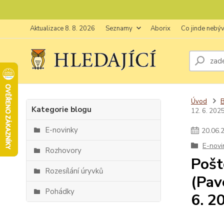
Aktualizace 8. 8. 2026
Seznamy
Aborix
Co jinde nebý
Úvod
Kategorie blogu
12. 6. 202
E-novinky
20
.
06
.
E-novi
Rozhovory
Pošt
Rozesílání úryvků
(Pav
Pohádky
6. 2