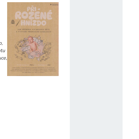
o,
ntu
uce,