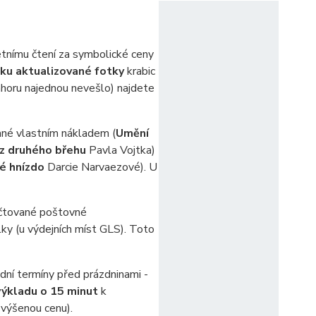
etnímu čtení za symbolické ceny
ku aktualizované fotky
krabic
nahoru najednou nevešlo) najdete
ané vlastním nákladem (
Umění
 z druhého břehu
Pavla Vojtka)
é hnízdo
Darcie Narvaezové). U
 účtované poštovné
lky
(u výdejních míst GLS). Toto
dní termíny před prázdninami -
ýkladu o 15 minut
k
výšenou cenu).