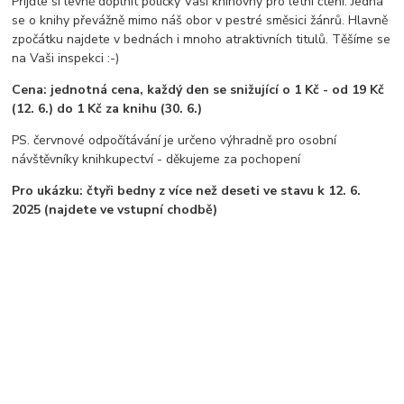
Přijďte si levně doplnit poličky Vaší knihovny pro letní čtení. Jedná
se o knihy převážně mimo náš obor v pestré směsici žánrů. Hlavně
zpočátku najdete v bednách i mnoho atraktivních titulů. Těšíme se
na Vaši inspekci :-)
Cena: jednotná cena, každý den se snižující o 1 Kč - od 19 Kč
(12. 6.) do 1 Kč za knihu (30. 6.)
PS. červnové odpočítávání je určeno výhradně pro osobní
návštěvníky knihkupectví - děkujeme za pochopení
Pro ukázku: čtyři bedny z více než deseti ve stavu k 12. 6.
2025 (najdete ve vstupní chodbě)