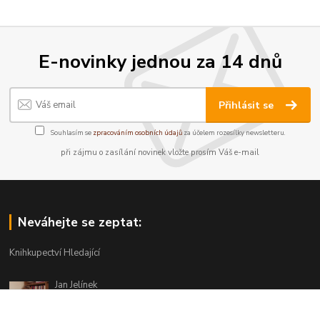
E-novinky jednou za 14 dnů
Přihlásit se
Souhlasím se
zpracováním osobních údajů
za účelem rozesílky newsletteru.
při zájmu o zasílání novinek vložte prosím Váš e-mail
Neváhejte se zeptat:
Knihkupectví Hledající
Jan Jelínek
220 873 250
Po-Pá 10-18, ve středu do 20 hodin