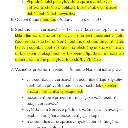
Případně další poskytovatelé zpracovatelských
softwarů, služeb a aplikací, které však v současné
době společnost nevyužívá
Osobní údaje
nebudou
předány mimo území EU.
Souhlas se zpracováním lze vzít kdykoliv zpět, a to
kliknutím na odkaz pro úpravu preferencí soukromí v dolní
části webu, kde lze udělený souhlas e-shopu odvolat. Dále
lze vzít souhlas zpět kliknutím na příslušný odkaz v emailu s
dotazníkem spokojenosti. V takovém případě se odhlásíte z
odběru na straně poskytovatele služby Zboží.cz
.
Vezměte, prosíme, na vědomí, že podle Nařízení máte právo:
vzít souhlas se zpracováním osobních údajů kdykoliv
zpět, toto zpětvzetí bude mít za následek
ukončení
zasílání dotazníku spokojenosti
požadovat po Správci informaci, jaké vaše osobní
údaje zpracovává
vyžádat si u Správce přístup k vašim zpracovávaným
osobním údajům a požadovat jejich kopii
u automatizovaně zpracovaných osobních údajů na
jejich přenositelnost