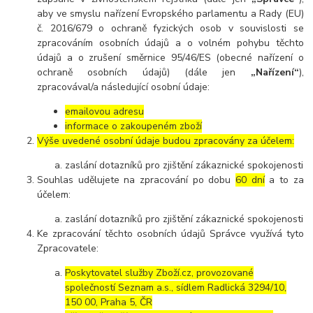
aby ve smyslu nařízení Evropského parlamentu a Rady (EU)
č. 2016/679 o ochraně fyzických osob v souvislosti se
zpracováním osobních údajů a o volném pohybu těchto
údajů a o zrušení směrnice 95/46/ES (obecné nařízení o
ochraně osobních údajů) (dále jen
„Nařízení“
),
zpracovával/a následující osobní údaje:
emailovou adresu
informace o zakoupeném zboží
Výše uvedené osobní údaje budou zpracovány za účelem:
zaslání dotazníků pro zjištění zákaznické spokojenosti
Souhlas udělujete na zpracování po dobu
60 dní
a to za
účelem:
zaslání dotazníků pro zjištění zákaznické spokojenosti
Ke zpracování těchto osobních údajů Správce využívá tyto
Zpracovatele:
Poskytovatel služby Zboží.cz, provozované
společností Seznam a.s., sídlem Radlická 3294/10,
150 00, Praha 5, ČR