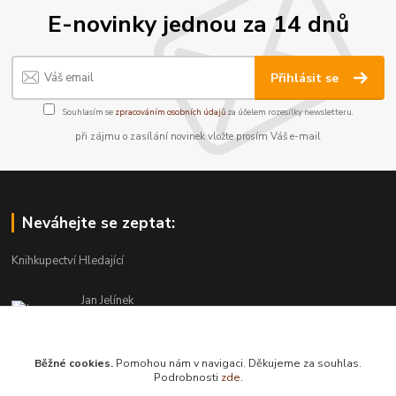
E-novinky jednou za 14 dnů
Přihlásit se
Souhlasím se
zpracováním osobních údajů
za účelem rozesílky newsletteru.
při zájmu o zasílání novinek vložte prosím Váš e-mail
Neváhejte se zeptat:
Knihkupectví Hledající
Jan Jelínek
220 873 250
Po-Pá 10-18, ve středu do 20 hodin
Běžné cookies.
Pomohou nám v navigaci. Děkujeme za souhlas.
info@hledajici.cz
Podrobnosti
zde
.