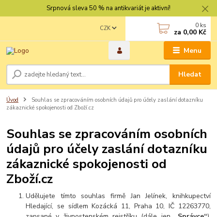
Srpnová sleva 50 % na antikvariát je aktivní!
0
ks
CZK
za
0,00 Kč
Menu
Hledat
Úvod
Souhlas se zpracováním osobních údajů pro účely zaslání dotazníku
zákaznické spokojenosti od Zboží.cz
Souhlas se zpracováním osobních
údajů pro účely zaslání dotazníku
zákaznické spokojenosti od
Zboží.cz
Udělujete tímto souhlas firmě Jan Jelínek, knihkupectví
Hledající, se sídlem Kozácká 11, Praha 10, IČ 12263770,
zapsané v živnostenském rejstříku (dále jen
„Správce“
),