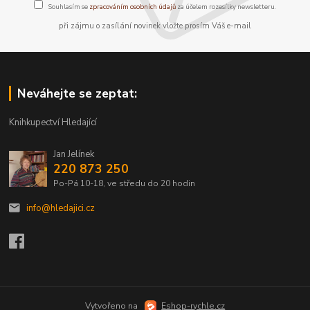
Souhlasím se
zpracováním osobních údajů
za účelem rozesílky newsletteru.
při zájmu o zasílání novinek vložte prosím Váš e-mail
Neváhejte se zeptat:
Knihkupectví Hledající
Jan Jelínek
220 873 250
Po-Pá 10-18, ve středu do 20 hodin
info@hledajici.cz
Vytvořeno na
Eshop-rychle.cz