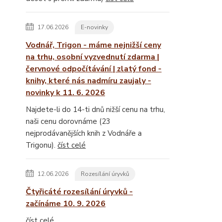
17.06.2026
E-novinky
Vodnář, Trigon - máme nejnižší ceny
na trhu, osobní vyzvednutí zdarma |
červnové odpočítávání | zlatý fond -
knihy, které nás nadmíru zaujaly -
novinky k 11. 6. 2026
Najdete-li do 14-ti dnů nižší cenu na trhu,
naši cenu dorovnáme (23
nejprodávanějších knih z Vodnáře a
Trigonu).
číst celé
12.06.2026
Rozesílání úryvků
Čtyřicáté rozesílání úryvků -
začínáme 10. 9. 2026
číst celé