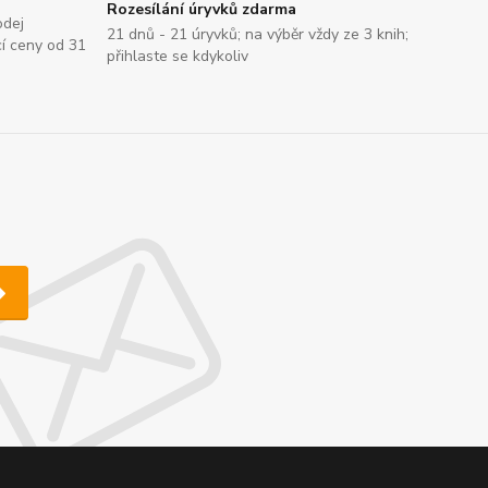
Rozesílání úryvků zdarma
odej
21 dnů - 21 úryvků; na výběr vždy ze 3 knih;
cí ceny od 31
přihlaste se kdykoliv