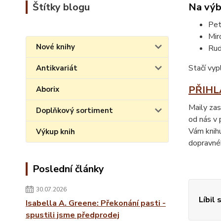
Štítky blogu
Na výbě
Pet
Mir
Nové knihy
Rud
Stačí vyp
Antikvariát
PŘIHLA
Aborix
Maily zas
Doplňkový sortiment
od nás v 
Vám knihu
Výkup knih
dopravnéh
Poslední články
30.07.2026
Líbil 
Isabella A. Greene: Překonání pasti -
spustili jsme předprodej