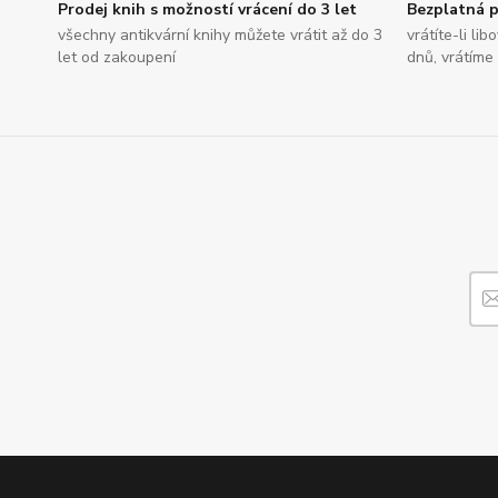
Prodej knih s možností vrácení do 3 let
Bezplatná p
všechny antikvární knihy můžete vrátit až do 3
vrátíte-li li
let od zakoupení
dnů, vrátíme