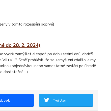
azeny v tomto rozesílání poprvé)
 do 28. 2. 2024)
se vydrží zamýšlet alespoň po dobu sedmi dnů, obdrží
VII+VIII". Stačí prohlásit, že se zamýšlení zdařilo, a my
bovolnou objednávkou nebo samostatné zaslání po úhradě
e dostatečné :-).
ebook
Twitter