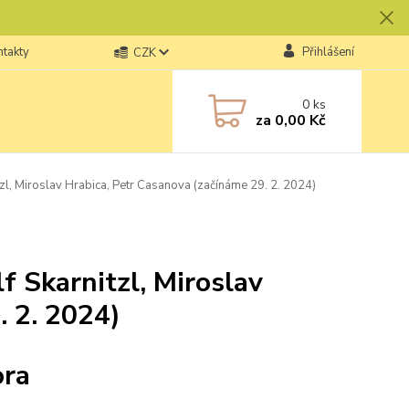
ntakty
Přihlášení
CZK
0
ks
za
0,00 Kč
tzl, Miroslav Hrabica, Petr Casanova (začínáme 29. 2. 2024)
f Skarnitzl, Miroslav
. 2. 2024)
ora