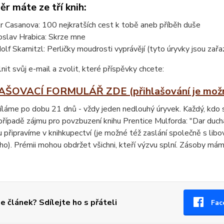
r máte ze tří knih:
r Casanova: 100 nejkratších cest k tobě aneb příběh duše
oslav Hrabica: Skrze mne
olf Skarnitzl: Perličky moudrosti vyprávějí (tyto úryvky jsou zař
lnit svůj e-mail a zvolit, které příspěvky chcete:
ŠOVACÍ FORMULÁŘ ZDE (přihlašování je možné
íláme po dobu 21 dnů - vždy jeden nedlouhý úryvek. Každý, kdo 
případě zájmu pro povzbuzení knihu Prentice Mulforda: "Dar ducha 
 připravíme v knihkupectví (je možné též zaslání společně s li
o). Prémii mohou obdržet všichni, kteří výzvu splní. Zásoby mám
se článek? Sdílejte ho s přáteli
Fac