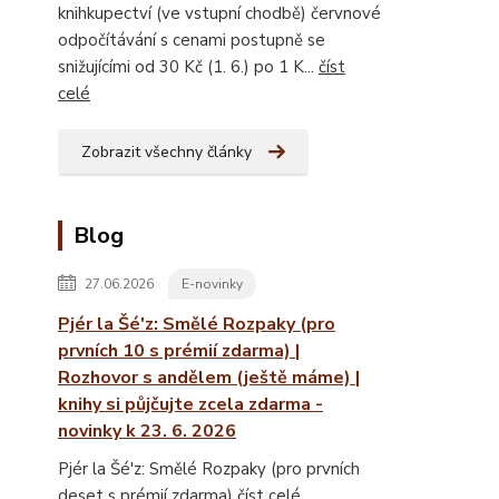
knihkupectví (ve vstupní chodbě) červnové
odpočítávání s cenami postupně se
snižujícími od 30 Kč (1. 6.) po 1 K...
číst
celé
Zobrazit všechny články
Blog
27.06.2026
E-novinky
Pjér la Šé'z: Smělé Rozpaky (pro
prvních 10 s prémií zdarma) |
Rozhovor s andělem (ještě máme) |
knihy si půjčujte zcela zdarma -
novinky k 23. 6. 2026
Pjér la Šé'z: Smělé Rozpaky (pro prvních
deset s prémií zdarma)
číst celé