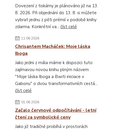
Dovezení z tiskárny je plánováno již na 13.
8. 2026. Při objednání do 13. 8. si můžete
vybrat jednu z pěti prémií v podobě knihy
zdarma. Konkrétní va...
číst celé
11.06.2026
Chrisantem Macháček: Moje láska
Iboga
Jako jedni z mála máme k dispozici tuto
zajímavou novou knihu plným názvem
"Moje láska Iboga a Bwiti iniciace v
Gabonu" o dvou transformativních cestá...
číst celé
01.06.2026
Začalo červnové odpočítávání - letní
čtení za symbolické ceny
Jako již tradičně probíhá v prostorách