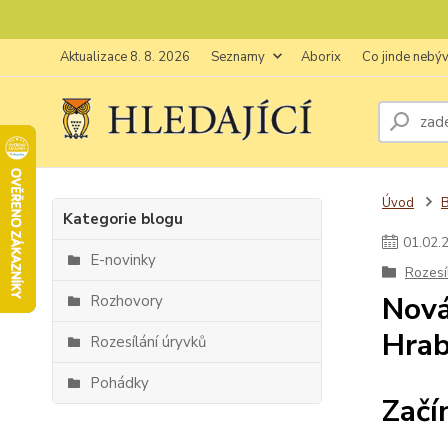
Aktualizace 8. 8. 2026
Seznamy
Aborix
Co jinde nebý
Úvod
Kategorie blogu
01
.
02
.
E-novinky
Rozesí
Nová
Rozhovory
Hrab
Rozesílání úryvků
Pohádky
Začí