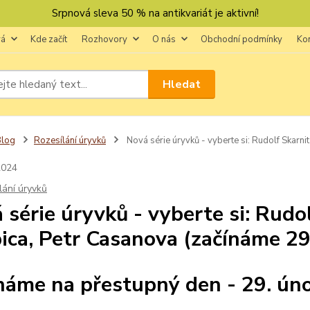
Srpnová sleva 50 % na antikvariát je aktivní!
vá
Kde začít
Rozhovory
O nás
Obchodní podmínky
Ko
Hledat
Blog
Rozesílání úryvků
Nová série úryvků - vyberte si: Rudolf Skarni
2024
lání úryvků
 série úryvků - vyberte si: Rudol
ica, Petr Casanova (začínáme 29
náme na přestupný den - 29. ún