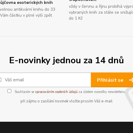
ůjčovna esoterických knih
vždy v červnu a říjnu probíhá výpr
bovolnou antikvární knihu do 33
vybraných knih za stále se snižují
 Vám částku v plné výši zpět
do 1 Kč
E-novinky jednou za 14 dnů
Přihlásit se
Souhlasím se
zpracováním osobních údajů
za účelem rozesílky newsletteru.
při zájmu o zasílání novinek vložte prosím Váš e-mail