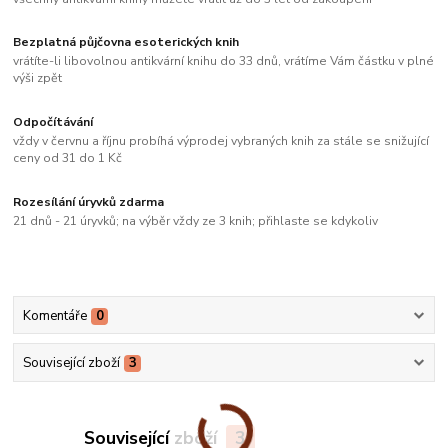
Bezplatná půjčovna esoterických knih
vrátíte-li libovolnou antikvární knihu do 33 dnů, vrátíme Vám částku v plné
výši zpět
Odpočítávání
vždy v červnu a říjnu probíhá výprodej vybraných knih za stále se snižující
ceny od 31 do 1 Kč
Rozesílání úryvků zdarma
21 dnů - 21 úryvků; na výběr vždy ze 3 knih; přihlaste se kdykoliv
Komentáře
0
Související zboží
3
Související zboží
3