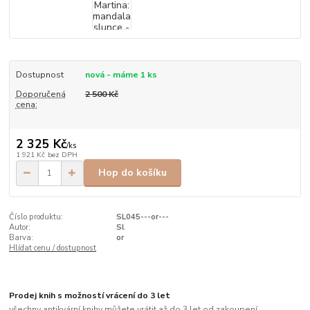
Dostupnost
nová - máme 1 ks
Doporučená
2 500 Kč
cena:
2 325 Kč
/
ks
1 921 Kč
bez DPH
Hop do košíku
Číslo produktu:
SL045---or---
Autor:
Sl
Barva:
or
Hlídat cenu / dostupnost
Prodej knih s možností vrácení do 3 let
všechny antikvární knihy můžete vrátit až do 3 let od zakoupení