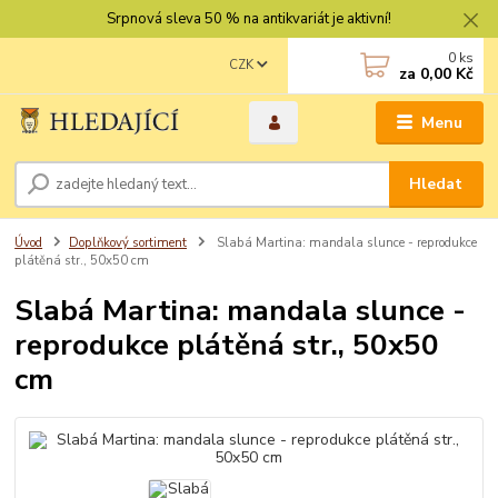
Srpnová sleva 50 % na antikvariát je aktivní!
0
ks
CZK
za
0,00 Kč
Menu
Hledat
Úvod
Doplňkový sortiment
Slabá Martina: mandala slunce - reprodukce
plátěná str., 50x50 cm
Slabá Martina: mandala slunce -
reprodukce plátěná str., 50x50
cm