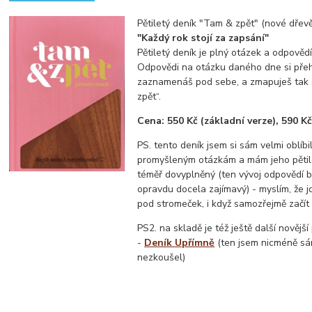
Pětiletý deník "Tam & zpět" (nové dřev
"Každý rok stojí za zapsání"
Pětiletý deník je plný otázek a odpovědí
Odpovědi na otázku daného dne si pře
zaznamenáš pod sebe, a zmapuješ tak 
zpět“.
Cena: 550 Kč (základní verze), 590 K
PS. tento deník jsem si sám velmi oblíbi
promyšleným otázkám a mám jeho pětilet
téměř dovyplněný (ten vývoj odpovědí b
opravdu docela zajímavý) - myslím, že 
pod stromeček, i když samozřejmě začít 
PS2. na skladě je též ještě další novější
-
Deník Upřímně
(ten jsem nicméně s
nezkoušel)