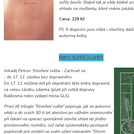
zuřily bouře. Stejně tak je vždy klidné s
ohledu na myšlenky, které máme (ukázka 
Cena: 229 Kč
PS. K dispozici jsou stále i všechny da
autorovy knihy.
KNIHY RUPERTA SPIRY
Arkadij Petrov: Stvoření světa - Zachraň se
- do 17. 12. zásilka bez dopravného
Do 17. 12. můžete mít při objednání této knihy dopravné
za celou zásilku zdarma (platí při volbě dopravy
Balíkovna nebo výdejní místa GLS).
První díl trilogie "Stvoření světa" popisuje, jak se autorovi,
vědci a do svých 50-ti let ateistovi po vážném onemocnění
při čekání na operaci spontánně otevřel vhled do jiného
prostorového rozměru, což začal systematicky postupně
popisovat pro ostatní ve svém učení nazvaném "Strom