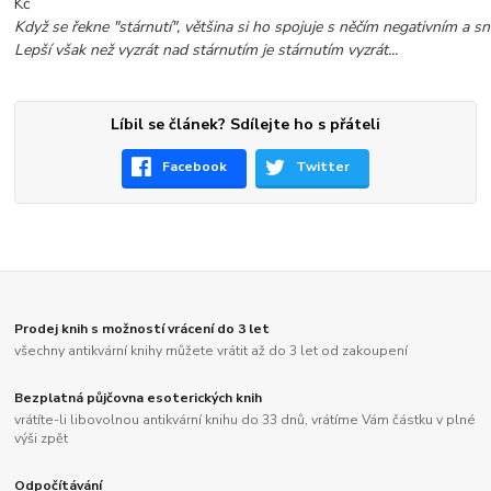
Kč
Když se řekne "stárnutí", většina si ho spojuje s něčím negativním a snaž
Lepší však než vyzrát nad stárnutím je stárnutím vyzrát...
Líbil se článek? Sdílejte ho s přáteli
Facebook
Twitter
Prodej knih s možností vrácení do 3 let
všechny antikvární knihy můžete vrátit až do 3 let od zakoupení
Bezplatná půjčovna esoterických knih
vrátíte-li libovolnou antikvární knihu do 33 dnů, vrátíme Vám částku v plné
výši zpět
Odpočítávání