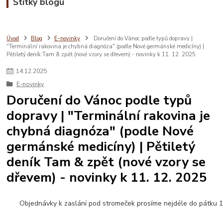
Štítky blogu
Úvod
Blog
E-novinky
Doručení do Vánoc podle typů dopravy |
"Terminální rakovina je chybná diagnóza" (podle Nové germánské medicíny) |
Pětiletý deník Tam & zpět (nové vzory se dřevem) - novinky k 11. 12. 2025
14
.
12
.
2025
E-novinky
Doručení do Vánoc podle typů
dopravy | "Terminální rakovina je
chybná diagnóza" (podle Nové
germánské medicíny) | Pětiletý
deník Tam & zpět (nové vzory se
dřevem) - novinky k 11. 12. 2025
Objednávky k zaslání pod stromeček prosíme nejdéle do pátku 19.