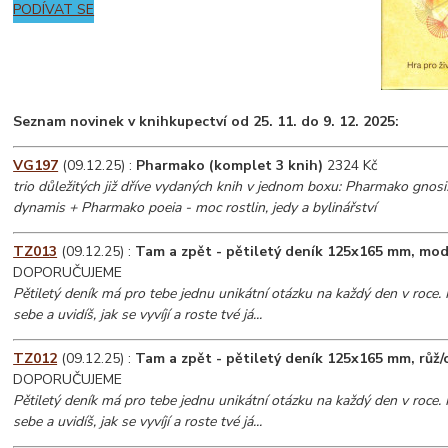
PODÍVAT SE
Seznam novinek v knihkupectví od 25. 11. do 9. 12. 2025
:
VG197
(09.12.25) :
Pharmako (komplet 3 knih)
2324 Kč
trio důležitých již dříve vydaných knih v jednom boxu: Pharmako gno
dynamis + Pharmako poeia - moc rostlin, jedy a bylinářství
TZ013
(09.12.25) :
Tam a zpět - pětiletý deník 125x165 mm, mod
DOPORUČUJEME
Pětiletý deník má pro tebe jednu unikátní otázku na každý den v roce
sebe a uvidíš, jak se vyvíjí a roste tvé já...
TZ012
(09.12.25) :
Tam a zpět - pětiletý deník 125x165 mm, růž/
DOPORUČUJEME
Pětiletý deník má pro tebe jednu unikátní otázku na každý den v roce
sebe a uvidíš, jak se vyvíjí a roste tvé já...