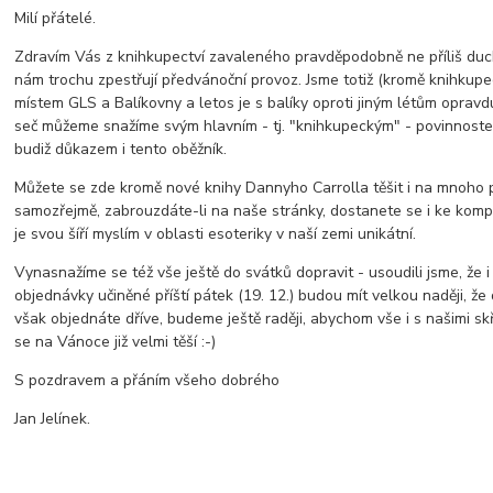
Milí přátelé.
Zdravím Vás z knihkupectví zavaleného pravděpodobně ne příliš duch
nám trochu zpestřují předvánoční provoz. Jsme totiž (kromě knihkupec
místem GLS a Balíkovny a letos je s balíky oproti jiným létům opravd
seč můžeme snažíme svým hlavním - tj. "knihkupeckým" - povinnoste
budiž důkazem i tento oběžník.
Můžete se zde kromě nové knihy Dannyho Carrolla těšit i na mnoho 
samozřejmě, zabrouzdáte-li na naše stránky, dostanete se i ke kompl
je svou šíří myslím v oblasti esoteriky v naší zemi unikátní.
Vynasnažíme se též vše ještě do svátků dopravit - usoudili jsme, že 
objednávky učiněné příští pátek (19. 12.) budou mít velkou naději, že
však objednáte dříve, budeme ještě raději, abychom vše i s našimi skřít
se na Vánoce již velmi těší :-)
S pozdravem a přáním všeho dobrého
Jan Jelínek.