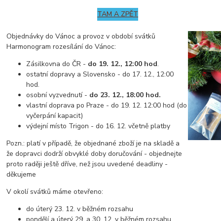
TAM A ZPĚT
Objednávky do Vánoc a provoz v období svátků
Harmonogram rozesílání do Vánoc:
Zásilkovna do ČR -
do 19. 12., 12:00 hod
.
ostatní dopravy a Slovensko - do 17. 12., 12:00
hod.
osobní vyzvednutí -
do 23. 12., 18:00 hod.
vlastní doprava po Praze - do 19. 12. 12:00 hod (do
vyčerpání kapacit)
výdejní místo Trigon - do 16. 12. včetně platby
Pozn.: platí v případě, že objednané zboží je na skladě a
že dopravci dodrží obvyklé doby doručování - objednejte
proto raději ještě dříve, než jsou uvedené deadliny -
děkujeme
V okolí svátků máme otevřeno:
do úterý 23. 12. v běžném rozsahu
pondělí a úterý 29. a 30. 12. v běžném rozsahu