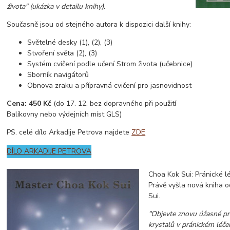
života" (ukázka v detailu knihy).
Současně jsou od stejného autora k dispozici další knihy:
Světelné desky (1), (2), (3)
Stvoření světa (2), (3)
Systém cvičení podle učení Strom života (učebnice)
Sborník navigátorů
Obnova zraku a přípravná cvičení pro jasnovidnost
Cena: 450 Kč
(do 17. 12. bez dopravného při použití
Balíkovny nebo výdejních míst GLS)
PS. celé dílo Arkadije Petrova najdete
ZDE
DÍLO ARKADIJE PETROVA
Choa Kok Sui: Pránické lé
Právě vyšla nová kniha 
Sui.
"Objevte znovu úžasné pra
krystalů v pránickém léčení