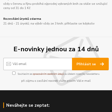
vždy v červnu a říjnu probíhá výprodej vybraných knih za stále se snižující
ceny od 31 do 1 Kč
Rozesílání úryvků zdarma
21 dnů - 21 úryvků; na výběr vždy ze 3 knih; přihlaste se kdykoliv
E-novinky jednou za 14 dnů
Přihlásit se
Souhlasím se
zpracováním osobních údajů
za účelem rozesílky newsletteru.
při zájmu o zasílání novinek vložte prosím Váš e-mail
Neváhejte se zeptat: