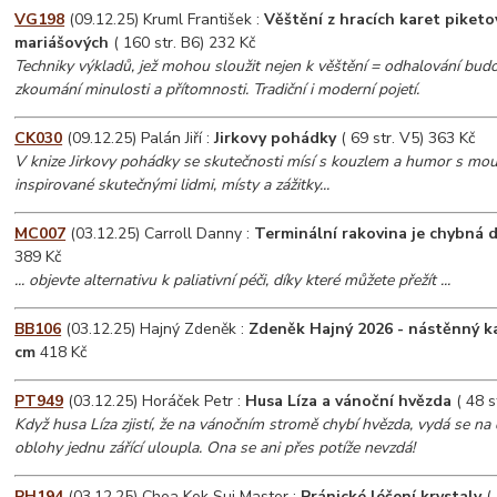
VG198
(09.12.25) Kruml František :
Věštění z hracích karet piketo
mariášových
( 160 str. B6) 232 Kč
Techniky výkladů, jež mohou sloužit nejen k věštění = odhalování budou
zkoumání minulosti a přítomnosti. Tradiční i moderní pojetí.
CK030
(09.12.25) Palán Jiří :
Jirkovy pohádky
( 69 str. V5) 363 Kč
V knize Jirkovy pohádky se skutečnosti mísí s kouzlem a humor s mou
inspirované skutečnými lidmi, místy a zážitky...
MC007
(03.12.25) Carroll Danny :
Terminální rakovina je chybná 
389 Kč
... objevte alternativu k paliativní péči, díky které můžete přežít ...
BB106
(03.12.25) Hajný Zdeněk :
Zdeněk Hajný 2026 - nástěnný k
cm
418 Kč
PT949
(03.12.25) Horáček Petr :
Husa Líza a vánoční hvězda
( 48 s
Když husa Líza zjistí, že na vánočním stromě chybí hvězda, vydá se na
oblohy jednu zářící uloupla. Ona se ani přes potíže nevzdá!
PH194
(03.12.25) Choa Kok Sui Master :
Pránické léčení krystaly
( 