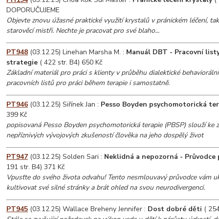
DOPORUČUJEME
Objevte znovu úžasné praktické využití krystalů v pránickém léčení, tak j
starověcí mistři. Nechte je pracovat pro své blaho...
PT948
(03.12.25) Linehan Marsha M. :
Manuál DBT - Pracovní listy
strategie
( 422 str. B4) 650 Kč
Základní materiál pro práci s klienty v průběhu dialektické behaviorální
pracovních listů pro práci během terapie i samostatně.
PT946
(03.12.25) Siřínek Jan :
Pesso Boyden psychomotorická ter
399 Kč
popisovaná Pesso Boyden psychomotorická terapie (PBSP) slouží ke 
nepříznivých vývojových zkušeností člověka na jeho dospělý život
PT947
(03.12.25) Solden Sari :
Neklidná a nepozorná - Průvodce
191 str. B4) 371 Kč
Vpusťte do svého života odvahu! Tento nesmlouvavý průvodce vám uk
kultivovat své silné stránky a brát ohled na svou neurodivergenci.
PT945
(03.12.25) Wallace Breheny Jennifer :
Dost dobré děti
( 254