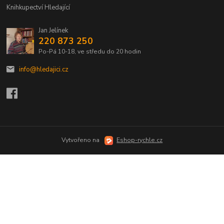
Knihkupectví Hledající
Jan Jelínek
220 873 250
Po-Pá 10-18, ve středu do 20 hodin
info@hledajici.cz
Vytvořeno na
Eshop-rychle.cz