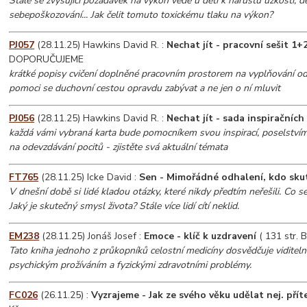
Stále se zvyšující požadavek na výkon vede u dětí k nárůstu úzkostí, d
sebepoškozování... Jak čelit tomuto toxickému tlaku na výkon?
PJ057
(28.11.25) Hawkins David R. :
Nechat jít - pracovní sešit 1+
DOPORUČUJEME
krátké popisy cvičení doplněné pracovním prostorem na vyplňování
pomoci se duchovní cestou opravdu zabývat a ne jen o ní mluvit
PJ056
(28.11.25) Hawkins David R. :
Nechat jít - sada inspiračních
každá vámi vybraná karta bude pomocníkem svou inspirací, poselstvím č
na odevzdávání pocitů - zjistěte svá aktuální témata
FT765
(28.11.25) Icke David :
Sen - Mimořádné odhalení, kdo skut
V dnešní době si lidé kladou otázky, které nikdy předtím neřešili. Co se
Jaký je skutečný smysl života? Stále více lidí cítí neklid.
EM238
(28.11.25) Jonáš Josef :
Emoce - klíč k uzdravení
( 131 str. 
Tato kniha jednoho z průkopníků celostní medicíny dosvědčuje viditeln
psychickým prožíváním a fyzickými zdravotními problémy.
FC026
(26.11.25) :
Vyzrajeme - Jak ze svého věku udělat nej. přít