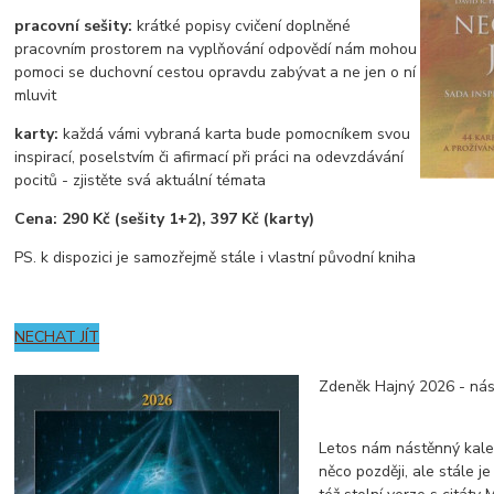
pracovní sešity:
krátké popisy cvičení doplněné
pracovním prostorem na vyplňování odpovědí nám mohou
pomoci se duchovní cestou opravdu zabývat a ne jen o ní
mluvit
karty:
každá vámi vybraná karta bude pomocníkem svou
inspirací, poselstvím či afirmací při práci na odevzdávání
pocitů - zjistěte svá aktuální témata
Cena: 290 Kč (sešity 1+2), 397 Kč (karty)
PS. k dispozici je samozřejmě stále i vlastní původní kniha
NECHAT JÍT
Zdeněk Hajný 2026 - nás
Letos nám nástěnný kale
něco později, ale stále je 