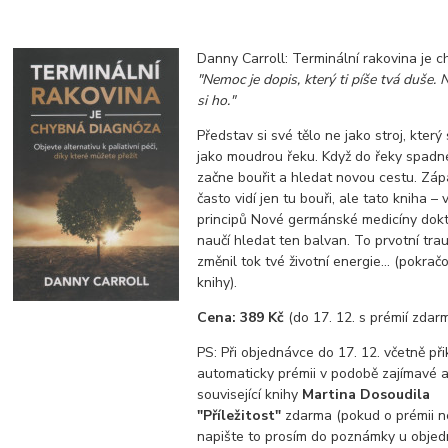
Danny Carroll: Terminální rakovina je 
"Nemoc je dopis, který ti píše tvá duše. 
si ho."
Představ si své tělo ne jako stroj, který
jako moudrou řeku. Když do řeky spadn
začne bouřit a hledat novou cestu. Záp
často vidí jen tu bouři, ale tato kniha – 
principů Nové germánské medicíny dok
naučí hledat ten balvan. To prvotní tra
změnil tok tvé životní energie... (pokrač
knihy).
Cena: 389 Kč
(do 17. 12. s prémií zdar
PS: Při objednávce do 17. 12. včetně př
automaticky prémii v podobě zajímavé a
související knihy
Martina Dosoudila
"Příležitost"
zdarma (pokud o prémii n
napište to prosím do poznámky u objed