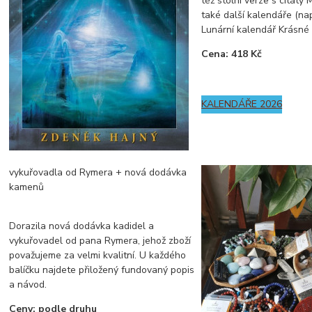
též stolní verze s citáty
také další kalendáře (např
Lunární kalendář Krásné pa
Cena: 418 Kč
KALENDÁŘE 2026
vykuřovadla od Rymera + nová dodávka
kamenů
Dorazila nová dodávka kadidel a
vykuřovadel od pana Rymera, jehož zboží
považujeme za velmi kvalitní. U každého
balíčku najdete přiložený fundovaný popis
a návod.
Ceny: podle druhu