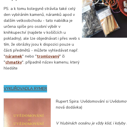
PS. a k tomu kolegyně strávila také celý
den vybíráním kamenů, náramků apod v
dalším velkoobchodu - tato nabídka je
určena spíše pro osobní výběr v
knihkupectví (najdete v košíčcích u
pokladny), ale lze objednávat i přes web s
tím, že obrázky jsou k dispozici pouze u
části předmětů - můžete vyhledávat např.
"
náramek
" nebo "
tromlovaný
" či
"
chmatky
", případně název kamenu, který
hledáte
VYKUŘOVADLA RYMER
Rupert Spira: Uvědomování si Uvědomov
nová dodávka)
V hlubinách oceánu je vždy klid, i kdyby