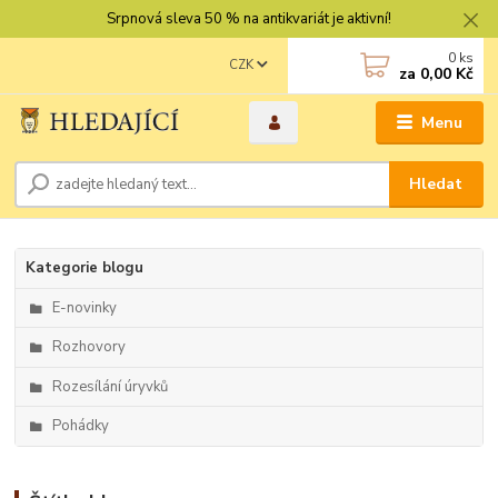
Srpnová sleva 50 % na antikvariát je aktivní!
0
ks
CZK
za
0,00 Kč
Menu
Hledat
Kategorie blogu
E-novinky
Rozhovory
Rozesílání úryvků
Pohádky