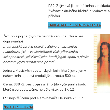
PS2: Zajímavá ji i druhá kniha z naklad
"Návrat z druhého břehu" o vydavatel
příběhu.
NAKLADATELSTVÍ NOVÁ CESTA
Životopis jógína (nyní za nejnižší cenu na trhu a bez
dopravného)
... autentická zprávu pravého jógina o takzvaných
nadpřirozených - ve skutečnosti však přirozených -
schopnostech, jež získali jeho bratři jógini, spolu s plným
obrazem jejich duchovního pozadí ...
Jedna z klasických esoterických knih, které jsme jen v
našem knihkupectví prodali již bezmála 500 ks.
Cena: 338 Kč
bez dopravného
(do vyčerpání zásob,
které jsou dostatečné, nejdéle však do 17. 12.)
PS: nejnižší cena podle srovnávače Heureka k 9. 12.
ŹIVOTOPIS JÓGINA